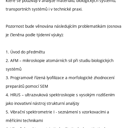
které se používají v analýze materiálů, biologických systémů,
transportních systémů i v technické praxi.
Pozornost bude věnována následujícím problematikám (osnova
je členěna podle týdenní výuky):
1. Úvod do předmětu
2. AFM – mikroskopie atomárních sil při studiu biologických
systémů
3. Programově řízená lyofilizace a morfologické zhodnocení
preparátů pomocí SEM
4. HRUS – ultrazvuková spektroskopie s vysokým rozlišením
jako inovativní nástroj strukturní analýzy
5. Vibrační spektrometrie I - seznámení s vzorkovacími a
měřícími technikami