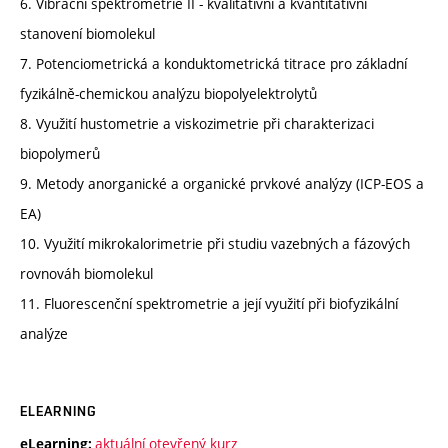
6. Vibrační spektrometrie II - kvalitativní a kvantitativní
stanovení biomolekul
7. Potenciometrická a konduktometrická titrace pro základní
fyzikálně-chemickou analýzu biopolyelektrolytů
8. Využití hustometrie a viskozimetrie při charakterizaci
biopolymerů
9. Metody anorganické a organické prvkové analýzy (ICP-EOS a
EA)
10. Využití mikrokalorimetrie při studiu vazebných a fázových
rovnováh biomolekul
11. Fluorescenční spektrometrie a její využití při biofyzikální
analýze
ELEARNING
aktuální otevřený kurz
eLearning: