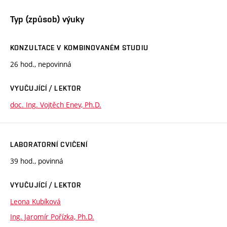
Typ (způsob) výuky
KONZULTACE V KOMBINOVANÉM STUDIU
26 hod., nepovinná
VYUČUJÍCÍ / LEKTOR
doc. Ing. Vojtěch Enev, Ph.D.
LABORATORNÍ CVIČENÍ
39 hod., povinná
VYUČUJÍCÍ / LEKTOR
Leona Kubíková
Ing. Jaromír Pořízka, Ph.D.