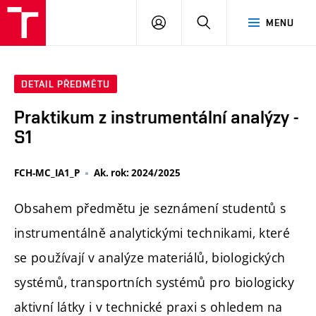
FCH
PŘIHLÁSIT
HLEDAT
MENU
VUT
SE
DETAIL PŘEDMĚTU
Praktikum z instrumentální analýzy -
S1
FCH-MC_IA1_P
Ak. rok: 2024/2025
Obsahem předmětu je seznámení studentů s
instrumentálně analytickými technikami, které
se používají v analýze materiálů, biologických
systémů, transportních systémů pro biologicky
aktivní látky i v technické praxi s ohledem na