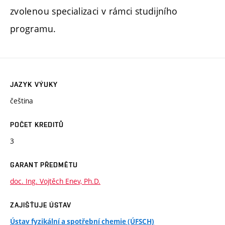
zvolenou specializaci v rámci studijního
programu.
JAZYK VÝUKY
čeština
POČET KREDITŮ
3
GARANT PŘEDMĚTU
doc. Ing. Vojtěch Enev, Ph.D.
ZAJIŠŤUJE ÚSTAV
Ústav fyzikální a spotřební chemie (ÚFSCH)