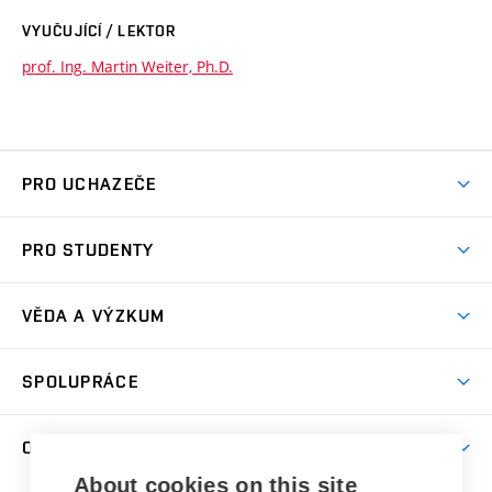
VYUČUJÍCÍ / LEKTOR
prof. Ing. Martin Weiter, Ph.D.
PRO UCHAZEČE
Studuj chemii na VUT
PRO STUDENTY
Nabídka programů
Aktuality
Jak se dostat na FCH
VĚDA A VÝZKUM
Informace ke studiu
Přípravné kurzy
Témata
Studijní programy
SPOLUPRÁCE
Den otevřených dveří
Centrum materiálového výzkumu
Pro prváky
Kontakty
Firemní spolupráce
Výzkumné skupiny
O FAKULTĚ
Knihovna
E-přihláška
Zahraniční spolupráce
Výsledky VaV
About cookies on this site
Studium a stáže v zahraničí