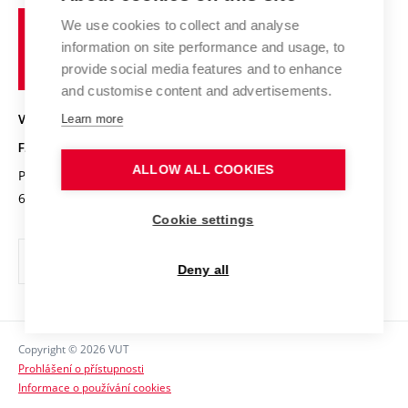
Organizační struktura
Fórum Chemistry and Life
Vysoké
Projekty
We use cookies to collect and analyse
Pracovní nabídky
Historie fakulty
učení
Střední školy a FCH
information on site performance and usage, to
Úspěchy a ocenění
Den chemie
technické
Kalendář akcí
provide social media features and to enhance
Popularizace vědy
Konference a soutěže
v
and customise content and advertisements.
Chemici z VUT
Fotogalerie
Brně
Kvalifikační řízení
Learn more
VYSOKÉ UČENÍ TECHNICKÉ V BRNĚ
Stipendia
Absolventi
FAKULTA CHEMICKÁ
Studijní předpisy
Reklamní předměty
ALLOW ALL COOKIES
Purkyňova 464/118
www.fch.vut.cz
Fakultní časopis
612 00 Brno
info@fch.vut.cz
Cookie settings
Pro média
Informační tabule
Deny all
Sociální bezpečí
Ochrana osobních údajů
Copyright © 2026 VUT
Kontakty
Prohlášení o přístupnosti
Informace o používání cookies