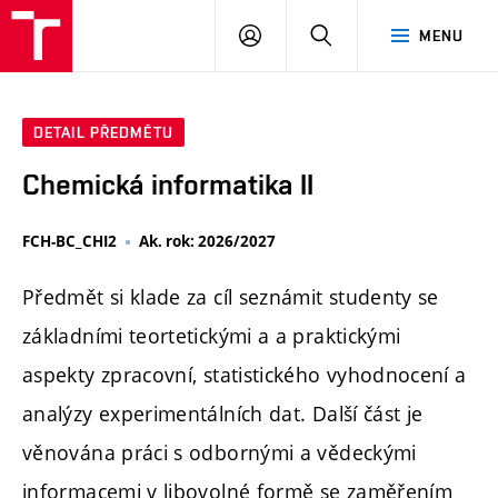
FCH
PŘIHLÁSIT
HLEDAT
MENU
VUT
SE
DETAIL PŘEDMĚTU
Chemická informatika II
FCH-BC_CHI2
Ak. rok: 2026/2027
Předmět si klade za cíl seznámit studenty se
základními teortetickými a a praktickými
aspekty zpracovní, statistického vyhodnocení a
analýzy experimentálních dat. Další část je
věnována práci s odbornými a vědeckými
informacemi v libovolné formě se zaměřením