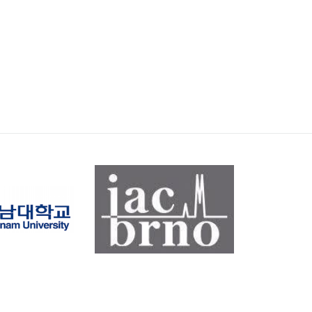
RNDr.
VERONIKA
OSTATNÁ
Ph.D.
Elektrochemická expertíza organických a
bioorganických látek
+420 54114 9340
veronika.ostatna@fch.vut.cz
Ing.