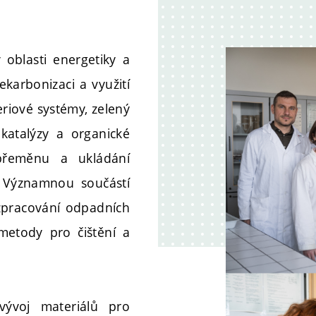
 oblasti energetiky a
karbonizaci a využití
eriové systémy, zelený
okatalýzy a organické
 přeměnu a ukládání
. Významnou součástí
zpracování odpadních
metody pro čištění a
vývoj materiálů pro