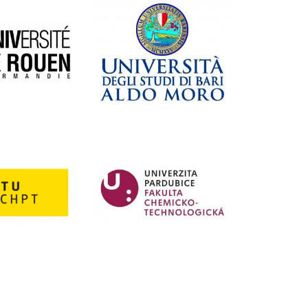
EVA
LENFELDOVÁ
Laboratorní činnost v laboratořích organické
syntézy a strukturní charakterizace –
administrace objednávek, dohled na chod
laboratoří a přístrojů, správa chemikálií,
rozpouštědel a odpadů.
+420 54114 9432
eva.lenfeldova@fch.vut.cz
Dr.
ALEXIOS
NIKOLAOS
THEODOROU