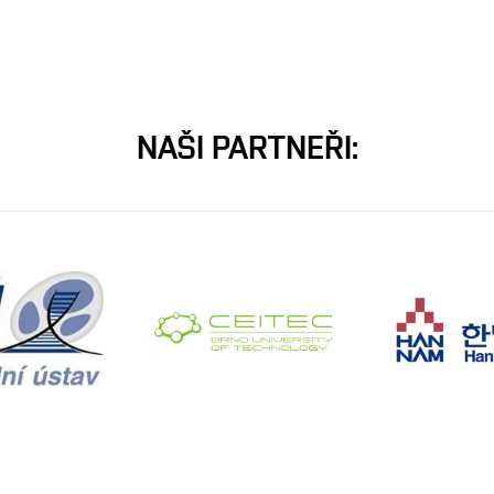
YNA
SAVA
NAŠI PARTNEŘI:
a a cílená strukturní
kčních materiálů se
o-inspirované π-konjugované
h aplikace v oblastech
niky a bio-elektroniky,
ická syntéza, základní
arakterizační techniky (GC-MS,
yna.Arkhiptsava@vut.cz