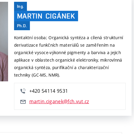
Ing.
MARTIN
CIGÁNEK
Ph.D.
Kontaktní osoba; Organická syntéza a cílená strukturní
derivatizace funkčních materiálů se zaměřením na
organické vysoce-výkonné pigmenty a barviva a jejich
aplikace v oblastech organické elektroniky, mikrovlnná
organická syntéza, purifikační a charakterizační
techniky (GC-MS, NMR).
+420 54114 9531
martin.ciganek@fch.vut.cz