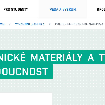
PRO STUDENTY
VĚDA A VÝZKUM
SPO
UMU
VÝZKUMNÉ SKUPINY
POKROČILÉ ORGANICKÉ MATERIÁLY
NICKÉ
MATERIÁLY
A
DOUCNOST