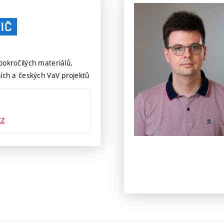
IČ
okročilých materiálů,
ích a českých VaV projektů
cz