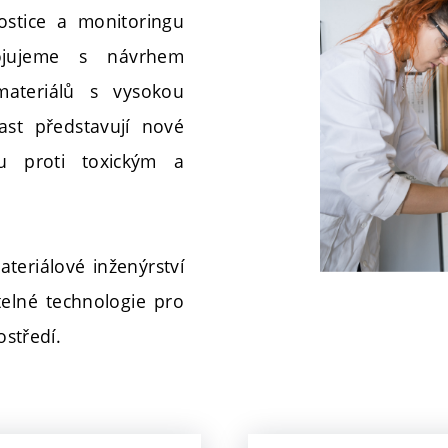
ostice a monitoringu
pojujeme s návrhem
materiálů s vysokou
last představují nové
u proti toxickým a
teriálové inženýrství
telné technologie pro
ostředí.