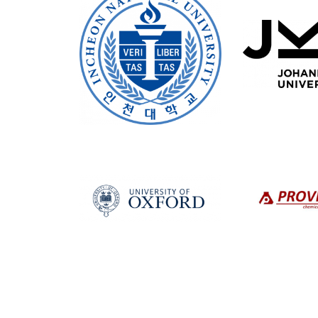
NIKOLA
Organická syntéz
derivatizace fun
zaměřením na bi
fotosenzitizéry, 
charakterizační 
+420 5
nikola.
Mgr.
MARTIN
Ph.D.
Technologické p