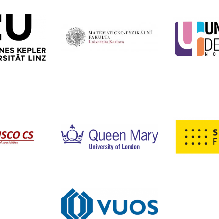
ŠVARCOVÁ
a a cílená strukturní
kčních materiálů se
o-inspirované
základní purifikační a
techniky (GC-MS, NMR).
4114 9435
svarcova@fch.vut.cz
A
REPKOVÁ
rocesy používané při úpravě