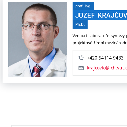
prof. Ing.
JOZEF
KRAJČOV
Ph.D.
Vedoucí Laboratoře syntézy p
projektové řízení mezinárodn
+420 54114 9433
krajcovic@fch.vut.