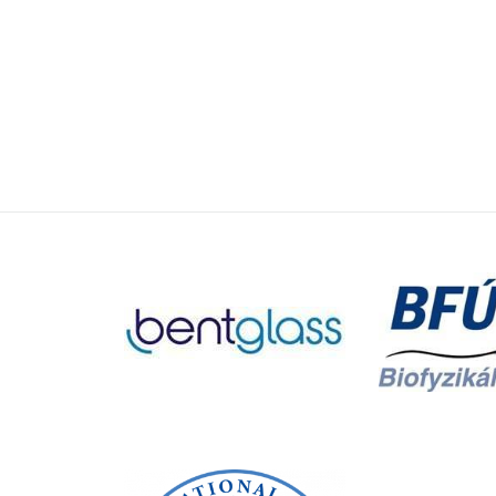
Další články
Ing.
KATSIAR
ARKHIPT
Organická syntéz
derivatizace fun
zaměřením na bi
materiály a jejic
organické elektro
mikrovlnná organ
purifikační a ch
NMR).
Katsiar
Ing.