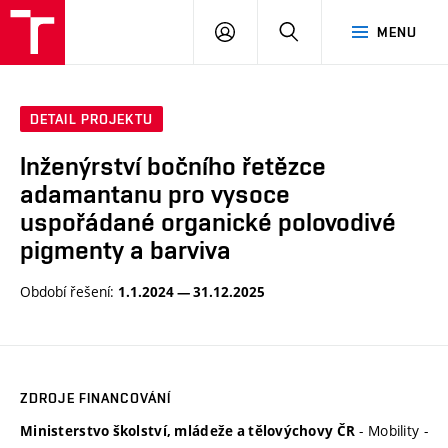
FCH
PŘIHLÁSIT
HLEDAT
MENU
VUT
SE
DETAIL PROJEKTU
Inženýrství bočního řetězce
adamantanu pro vysoce
uspořádané organické polovodivé
pigmenty a barviva
Období řešení:
1.1.2024 — 31.12.2025
ZDROJE FINANCOVÁNÍ
- Mobility -
Ministerstvo školství, mládeže a tělovýchovy ČR