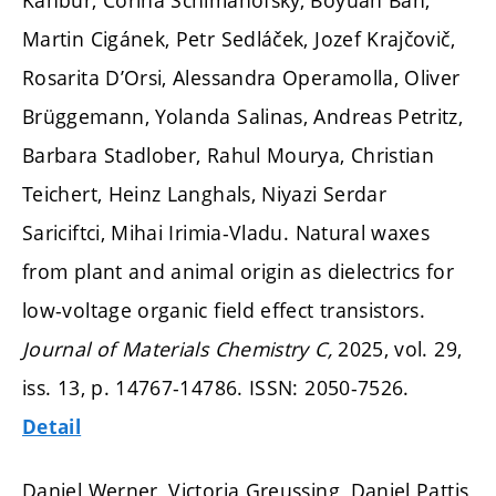
Kanbur, Corina Schimanofsky, Boyuan Ban,
Martin Cigánek, Petr Sedláček, Jozef Krajčovič,
Rosarita D’Orsi, Alessandra Operamolla, Oliver
Brüggemann, Yolanda Salinas, Andreas Petritz,
Barbara Stadlober, Rahul Mourya, Christian
Teichert, Heinz Langhals, Niyazi Serdar
Sariciftci, Mihai Irimia-Vladu. Natural waxes
from plant and animal origin as dielectrics for
low-voltage organic field effect transistors.
Journal of Materials Chemistry C,
2025, vol. 29,
iss. 13,
p. 14767-14786.
ISSN: 2050-7526.
Detail
Daniel Werner, Victoria Greussing, Daniel Pattis,