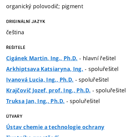
organický polovodič; pigment
ORIGINÁLNÍ JAZYK
čeština
ŘEŠITELÉ
- hlavní řešitel
Cigánek Martin, Ing., Ph.D.
- spoluřešitel
Arkhiptsava Katsiaryna, Ing.
- spoluřešitel
Ivanová Lucia, Ing., Ph.D.
- spoluřešitel
Krajčovič Jozef, prof. Ing., Ph.D.
- spoluřešitel
Truksa Jan, Ing., Ph.D.
ÚTVARY
Ústav chemie a technologie ochrany