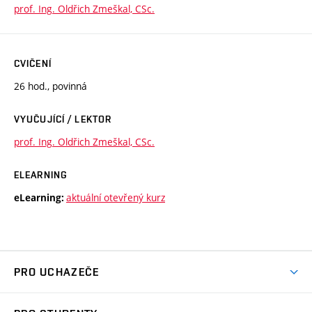
prof. Ing. Oldřich Zmeškal, CSc.
CVIČENÍ
26 hod., povinná
VYUČUJÍCÍ / LEKTOR
prof. Ing. Oldřich Zmeškal, CSc.
ELEARNING
aktuální otevřený kurz
eLearning:
PRO UCHAZEČE
Studuj chemii na VUT