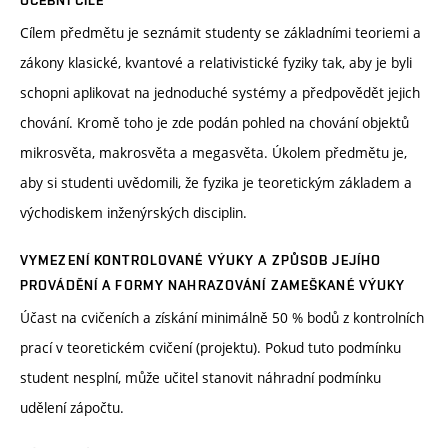
UČEBNÍ CÍLE
Cílem předmětu je seznámit studenty se základními teoriemi a
zákony klasické, kvantové a relativistické fyziky tak, aby je byli
schopni aplikovat na jednoduché systémy a předpovědět jejich
chování. Kromě toho je zde podán pohled na chování objektů
mikrosvěta, makrosvěta a megasvěta. Úkolem předmětu je,
aby si studenti uvědomili, že fyzika je teoretickým základem a
východiskem inženýrských disciplin.
VYMEZENÍ KONTROLOVANÉ VÝUKY A ZPŮSOB JEJÍHO
PROVÁDĚNÍ A FORMY NAHRAZOVÁNÍ ZAMEŠKANÉ VÝUKY
Účast na cvičeních a získání minimálně 50 % bodů z kontrolních
prací v teoretickém cvičení (projektu). Pokud tuto podmínku
student nesplní, může učitel stanovit náhradní podmínku
udělení zápočtu.