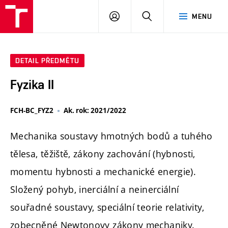
FCH
PŘIHLÁSIT
HLEDAT
MENU
VUT
SE
DETAIL PŘEDMĚTU
Fyzika II
FCH-BC_FYZ2
Ak. rok: 2021/2022
Mechanika soustavy hmotných bodů a tuhého
tělesa, těžiště, zákony zachování (hybnosti,
momentu hybnosti a mechanické energie).
Složený pohyb, inerciální a neinerciální
souřadné soustavy, speciální teorie relativity,
zobecněné Newtonovy zákony mechaniky.