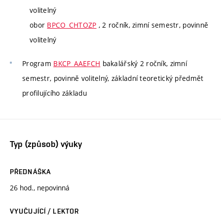
volitelný
obor
BPCO_CHTOZP
, 2 ročník, zimní semestr, povinně
volitelný
Program
BKCP_AAEFCH
bakalářský 2 ročník, zimní
semestr, povinně volitelný, základní teoretický předmět
profilujícího základu
Typ (způsob) výuky
PŘEDNÁŠKA
26 hod., nepovinná
VYUČUJÍCÍ / LEKTOR