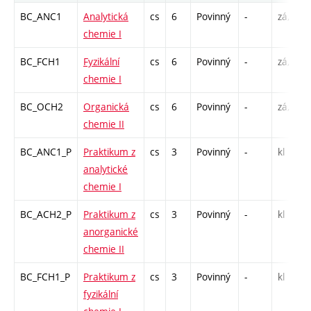
BC_ANC1
Analytická
cs
6
Povinný
-
zá,zk
chemie I
BC_FCH1
Fyzikální
cs
6
Povinný
-
zá,zk
chemie I
BC_OCH2
Organická
cs
6
Povinný
-
zá,zk
chemie II
BC_ANC1_P
Praktikum z
cs
3
Povinný
-
kl
analytické
chemie I
BC_ACH2_P
Praktikum z
cs
3
Povinný
-
kl
anorganické
chemie II
BC_FCH1_P
Praktikum z
cs
3
Povinný
-
kl
fyzikální