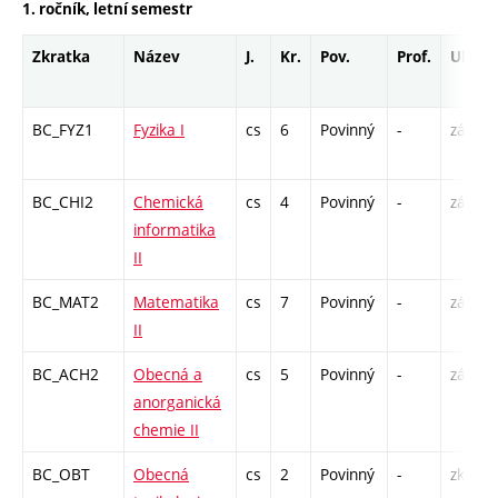
1. ročník, letní semestr
Zkratka
Název
J.
Kr.
Pov.
Prof.
Uk.
BC_FYZ1
Fyzika I
cs
6
Povinný
-
zá,zk
BC_CHI2
Chemická
cs
4
Povinný
-
zá,zk
informatika
II
BC_MAT2
Matematika
cs
7
Povinný
-
zá,zk
II
BC_ACH2
Obecná a
cs
5
Povinný
-
zá,zk
anorganická
chemie II
BC_OBT
Obecná
cs
2
Povinný
-
zk