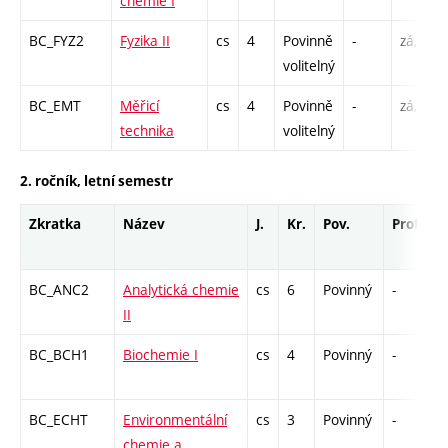
chemie I
BC_FYZ2
Fyzika II
cs
4
Povinně
-
zá,zk
volitelný
BC_EMT
Měřicí
cs
4
Povinně
-
zá,zk
technika
volitelný
2. ročník, letní semestr
Zkratka
Název
J.
Kr.
Pov.
Prof.
U
BC_ANC2
Analytická chemie
cs
6
Povinný
-
z
II
BC_BCH1
Biochemie I
cs
4
Povinný
-
z
BC_ECHT
Environmentální
cs
3
Povinný
-
z
chemie a