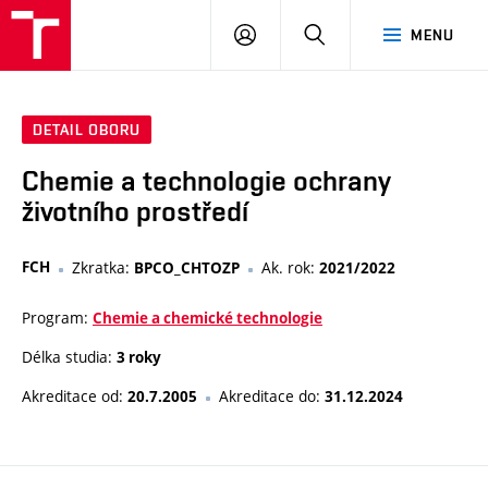
FCH
PŘIHLÁSIT
HLEDAT
MENU
VUT
SE
DETAIL OBORU
Chemie a technologie ochrany
životního prostředí
FCH
Zkratka:
Ak. rok:
BPCO_CHTOZP
2021/2022
Program:
Chemie a chemické technologie
Délka studia:
3 roky
Akreditace od:
Akreditace do:
20.7.2005
31.12.2024