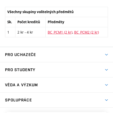
Všechny skupiny volitelných předmětů
Sk.
Počet kreditů
Předměty
1
2 kr - 4 kr
BC_PCM1 (2 kr)
,
BC_PCM2 (2 kr)
PRO UCHAZEČE
Studuj chemii na VUT
PRO STUDENTY
Nabídka programů
Aktuality
Jak se dostat na FCH
VĚDA A VÝZKUM
Informace ke studiu
Přípravné kurzy
Témata
Studijní programy
SPOLUPRÁCE
Den otevřených dveří
Centrum materiálového výzkumu
Pro prváky
Kontakty
Firemní spolupráce