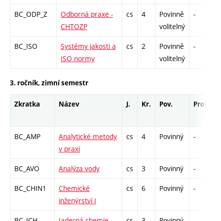
BC_ODP_Z
Odborná praxe -
cs
4
Povinně
-
z
CHTOZP
volitelný
BC_ISO
Systémy jakosti a
cs
2
Povinně
-
k
ISO normy
volitelný
3. ročník, zimní semestr
Zkratka
Název
J.
Kr.
Pov.
Prof.
U
BC_AMP
Analytické metody
cs
4
Povinný
-
z
v praxi
BC_AVO
Analýza vody
cs
3
Povinný
-
k
BC_CHIN1
Chemické
cs
6
Povinný
-
z
inženýrství I
BC_JCH
Jaderná chemie
cs
3
Povinný
-
k