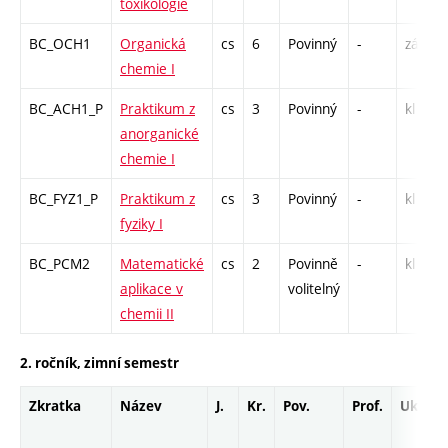
toxikologie
BC_OCH1
Organická
cs
6
Povinný
-
zá,zk
chemie I
BC_ACH1_P
Praktikum z
cs
3
Povinný
-
kl
anorganické
chemie I
BC_FYZ1_P
Praktikum z
cs
3
Povinný
-
kl
fyziky I
BC_PCM2
Matematické
cs
2
Povinně
-
kl
aplikace v
volitelný
chemii II
2. ročník, zimní semestr
Zkratka
Název
J.
Kr.
Pov.
Prof.
Uk.