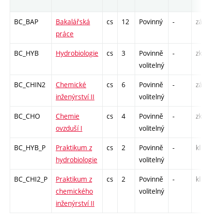
BC_BAP
Bakalářská
cs
12
Povinný
-
zá
práce
BC_HYB
Hydrobiologie
cs
3
Povinně
-
zk
volitelný
BC_CHIN2
Chemické
cs
6
Povinně
-
zá,zk
inženýrství II
volitelný
BC_CHO
Chemie
cs
4
Povinně
-
zk
ovzduší I
volitelný
BC_HYB_P
Praktikum z
cs
2
Povinně
-
kl
hydrobiologie
volitelný
BC_CHI2_P
Praktikum z
cs
2
Povinně
-
kl
chemického
volitelný
inženýrství II