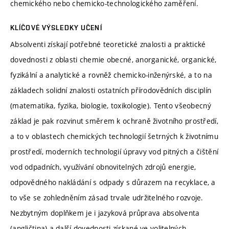
chemického nebo chemicko-technologického zaměření.
KLÍČOVÉ VÝSLEDKY UČENÍ
Absolventi získají potřebné teoretické znalosti a praktické
dovednosti z oblasti chemie obecné, anorganické, organické,
fyzikální a analytické a rovněž chemicko-inženýrské, a to na
základech solidní znalosti ostatních přírodovědních disciplín
(matematika, fyzika, biologie, toxikologie). Tento všeobecný
základ je pak rozvinut směrem k ochraně životního prostředí,
a to v oblastech chemických technologií šetrných k životnímu
prostředí, moderních technologií úpravy vod pitných a čištění
vod odpadních, využívání obnovitelných zdrojů energie,
odpovědného nakládání s odpady s důrazem na recyklace, a
to vše se zohledněním zásad trvale udržitelného rozvoje.
Nezbytným doplňkem je i jazyková průprava absolventa
(angličtina) a další dovednosti získané ve volitelných