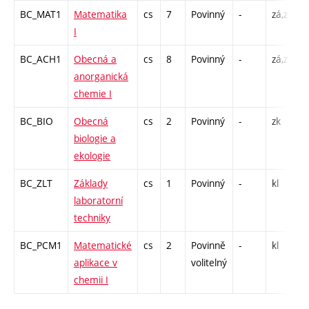
BC_MAT1
Matematika
cs
7
Povinný
-
zá,zk
P
I
C
BC_ACH1
Obecná a
cs
8
Povinný
-
zá,zk
P
anorganická
S
chemie I
C
BC_BIO
Obecná
cs
2
Povinný
-
zk
P
biologie a
ekologie
BC_ZLT
Základy
cs
1
Povinný
-
kl
L
laboratorní
techniky
BC_PCM1
Matematické
cs
2
Povinně
-
kl
P
aplikace v
volitelný
C
chemii I