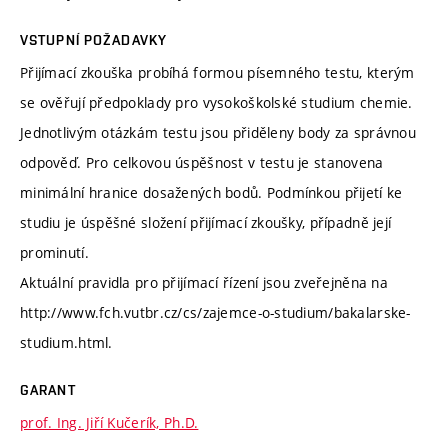
VSTUPNÍ POŽADAVKY
Přijímací zkouška probíhá formou písemného testu, kterým
se ověřují předpoklady pro vysokoškolské studium chemie.
Jednotlivým otázkám testu jsou přiděleny body za správnou
odpověď. Pro celkovou úspěšnost v testu je stanovena
minimální hranice dosažených bodů. Podmínkou přijetí ke
studiu je úspěšné složení přijímací zkoušky, případně její
prominutí.
Aktuální pravidla pro přijímací řízení jsou zveřejněna na
http://www.fch.vutbr.cz/cs/zajemce-o-studium/bakalarske-
studium.html.
GARANT
prof. Ing. Jiří Kučerík, Ph.D.