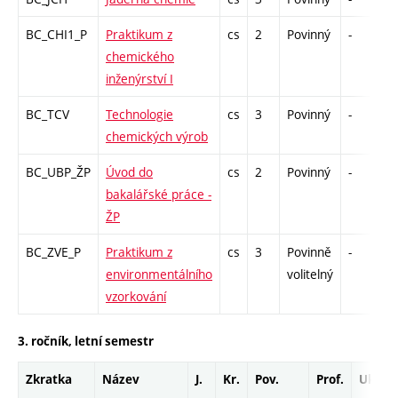
BC_CHI1_P
Praktikum z
cs
2
Povinný
-
k
chemického
inženýrství I
BC_TCV
Technologie
cs
3
Povinný
-
z
chemických výrob
BC_UBP_ŽP
Úvod do
cs
2
Povinný
-
k
bakalářské práce -
ŽP
BC_ZVE_P
Praktikum z
cs
3
Povinně
-
k
environmentálního
volitelný
vzorkování
3. ročník, letní semestr
Zkratka
Název
J.
Kr.
Pov.
Prof.
Uk.