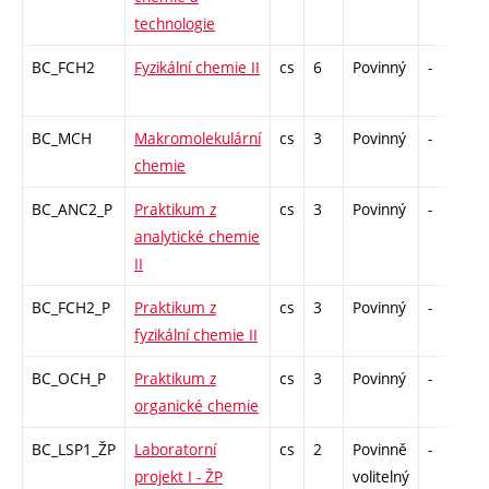
technologie
BC_FCH2
Fyzikální chemie II
cs
6
Povinný
-
z
BC_MCH
Makromolekulární
cs
3
Povinný
-
z
chemie
BC_ANC2_P
Praktikum z
cs
3
Povinný
-
k
analytické chemie
II
BC_FCH2_P
Praktikum z
cs
3
Povinný
-
k
fyzikální chemie II
BC_OCH_P
Praktikum z
cs
3
Povinný
-
k
organické chemie
BC_LSP1_ŽP
Laboratorní
cs
2
Povinně
-
k
projekt I - ŽP
volitelný