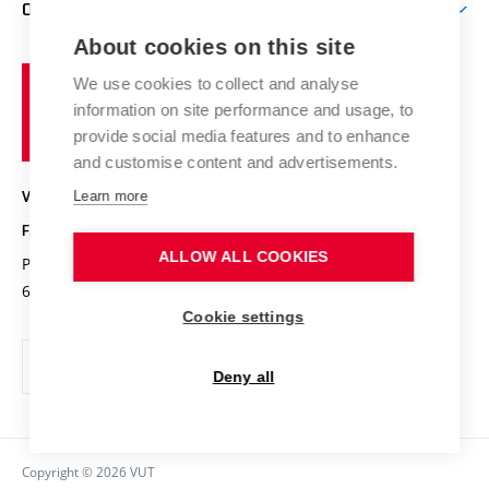
Výzkumné skupiny
O FAKULTĚ
Knihovna
E-přihláška
Zahraniční spolupráce
Výsledky VaV
About cookies on this site
Studium a stáže v zahraničí
Organizační struktura
Fórum Chemistry and Life
Vysoké
Projekty
We use cookies to collect and analyse
Pracovní nabídky
Historie fakulty
učení
Střední školy a FCH
information on site performance and usage, to
Úspěchy a ocenění
Den chemie
technické
Kalendář akcí
provide social media features and to enhance
Popularizace vědy
Konference a soutěže
v
and customise content and advertisements.
Chemici z VUT
Fotogalerie
Brně
Kvalifikační řízení
Learn more
VYSOKÉ UČENÍ TECHNICKÉ V BRNĚ
Stipendia
Absolventi
FAKULTA CHEMICKÁ
Studijní předpisy
Reklamní předměty
ALLOW ALL COOKIES
Purkyňova 464/118
www.fch.vut.cz
Fakultní časopis
612 00 Brno
info@fch.vut.cz
Cookie settings
Pro média
Informační tabule
Deny all
Sociální bezpečí
Ochrana osobních údajů
Copyright © 2026 VUT
Kontakty