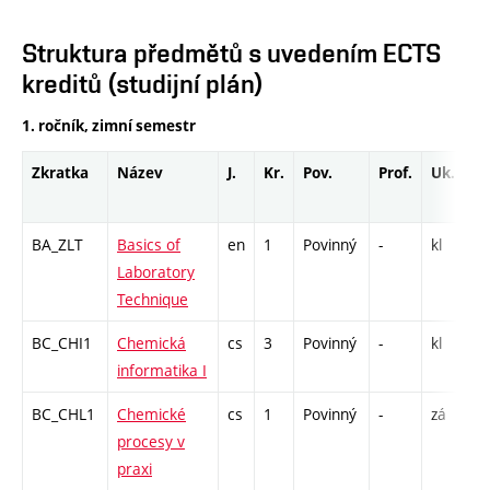
Struktura předmětů s uvedením ECTS
kreditů (studijní plán)
1. ročník, zimní semestr
Zkratka
Název
J.
Kr.
Pov.
Prof.
Uk.
BA_ZLT
Basics of
en
1
Povinný
-
kl
L
Laboratory
Technique
BC_CHI1
Chemická
cs
3
Povinný
-
kl
P
informatika I
C
BC_CHL1
Chemické
cs
1
Povinný
-
zá
S
procesy v
praxi