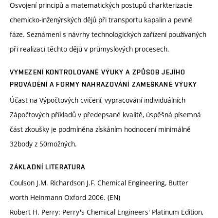
Osvojení principů a matematických postupů charkterizacie
chemicko-inženýrských dějů při transportu kapalin a pevné
fáze. Seznámení s návrhy technologických zařízení používaných
při realizaci těchto dějů v průmyslových procesech.
VYMEZENÍ KONTROLOVANÉ VÝUKY A ZPŮSOB JEJÍHO
PROVÁDĚNÍ A FORMY NAHRAZOVÁNÍ ZAMEŠKANÉ VÝUKY
Účast na Výpočtových cvičení, vypracování individuálních
Zápočtových příkladů v předepsané kvalitě, úspěšná písemná
část zkoušky je podmíněna získáním hodnocení minimálně
32body z 50možných.
ZÁKLADNÍ LITERATURA
Coulson J.M. Richardson J.F. Chemical Engineering, Butter
worth Heinmann Oxford 2006. (EN)
Robert H. Perry: Perry's Chemical Engineers' Platinum Edition,