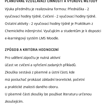
PLÁNOVANÉ VZDĚLÁVACÍ ČINNOSTI A VÝUKOVÉ METODY
Výuka předmětu je realizována formou: Přednáška - 2
vyučovací hodiny týdně, Cvičení - 2 vyučovací hodiny týdně.
Ostatní aktivity - 2 vyučovací hodiny týdně je Praktikum z
Chemického inženýrství. Vyučujícím a studentům je k dispozici
e-learningový systém LMS Moodle.
ZPŮSOB A KRITÉRIA HODNOCENÍ
Pro udělení zápočtu je nutná aktivní
účast ve cvičení a vyřešení zadaných příkladů.
Zkouška sestává z písemné a ústní části, kde
má posluchač prokázat základní teoretické, početní
a praktické znalosti daného oboru.
U písemné části zkoušky lze používat literaturu určenou
zkoušejícím.