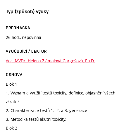
Typ (způsob) výuky
PŘEDNÁŠKA
26 hod., nepovinná
VYUČUJÍCÍ / LEKTOR
doc. MVDr. Helena Zlámalová Gargošová, Ph.D.
OSNOVA
Blok 1
1. Význam a využití testů toxicity; definice, objasnění všech
zkratek
2. Charakterizace testů 1., 2. a 3. generace
3. Metodika testů akutní toxicity.
Blok 2