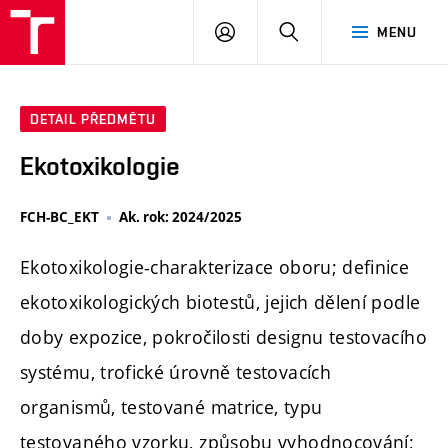
FCH
PŘIHLÁSIT
HLEDAT
MENU
VUT
SE
DETAIL PŘEDMĚTU
Ekotoxikologie
FCH-BC_EKT
Ak. rok: 2024/2025
Ekotoxikologie-charakterizace oboru; definice
ekotoxikologických biotestů, jejich dělení podle
doby expozice, pokročilosti designu testovacího
systému, trofické úrovně testovacích
organismů, testované matrice, typu
testovaného vzorku, způsobu vyhodnocování;