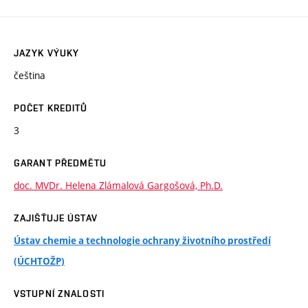
JAZYK VÝUKY
čeština
POČET KREDITŮ
3
GARANT PŘEDMĚTU
doc. MVDr. Helena Zlámalová Gargošová, Ph.D.
ZAJIŠŤUJE ÚSTAV
Ústav chemie a technologie ochrany životního prostředí
(ÚCHTOŽP)
VSTUPNÍ ZNALOSTI