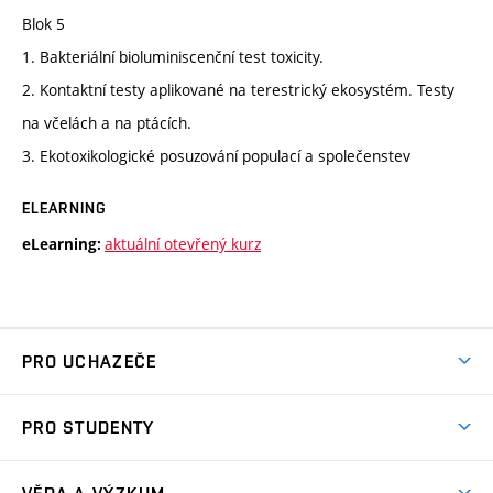
Blok 5
1. Bakteriální bioluminiscenční test toxicity.
2. Kontaktní testy aplikované na terestrický ekosystém. Testy
na včelách a na ptácích.
3. Ekotoxikologické posuzování populací a společenstev
ELEARNING
aktuální otevřený kurz
eLearning:
PRO UCHAZEČE
Studuj chemii na VUT
PRO STUDENTY
Nabídka programů
Aktuality
Jak se dostat na FCH