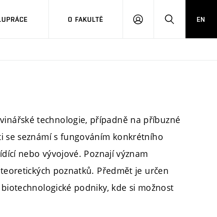
LUPRÁCE
O FAKULTĚ
EN
PŘIHLÁSIT
HLEDAT
SE
inářské technologie, případně na příbuzné
ti se seznámí s fungováním konkrétního
řídící nebo vývojové. Poznají význam
 teoretických poznatků. Předmět je určen
 biotechnologické podniky, kde si možnost