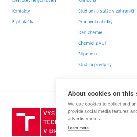
Den otevřených dveří
Knihovna
Kontakty
Studium a stáže v zahraničí
E-přihláška
Pracovní nabídky
Den chemie
Chemici z VUT
Stipendia
Studijní předpisy
About cookies on this 
We use cookies to collect and an
provide social media features a
Vysoké
advertisements.
učení
technické
Learn more
v