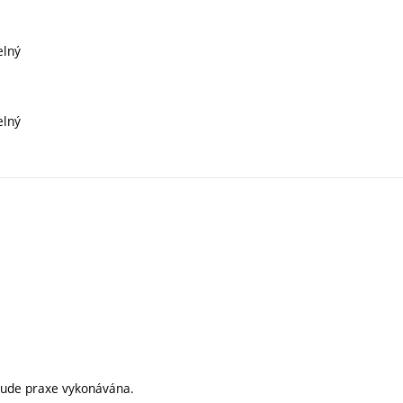
elný
elný
bude praxe vykonávána.