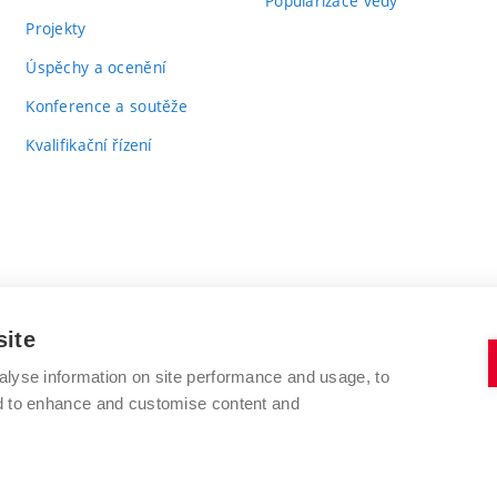
Popularizace vědy
Projekty
Úspěchy a ocenění
Konference a soutěže
Kvalifikační řízení
site
alyse information on site performance and usage, to
VYSOKÉ UČENÍ TECHNICKÉ V BRNĚ
nd to enhance and customise content and
FAKULTA CHEMICKÁ
Purkyňova 464/118
www.fch.vut.cz
612 00 Brno
info@fch.vut.cz