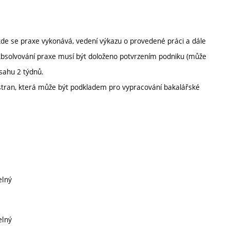
kde se praxe vykonává, vedení výkazu o provedené práci a dále
Absolvování praxe musí být doloženo potvrzením podniku (může
zsahu 2 týdnů.
 stran, která může být podkladem pro vypracování bakalářské
elný
elný