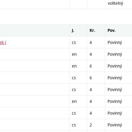
volitelný
J.
Kr.
Pov.
ek I
cs
4
Povinný
en
4
Povinný
en
6
Povinný
cs
6
Povinný
cs
4
Povinný
en
4
Povinný
cs
4
Povinný
cs
2
Povinný