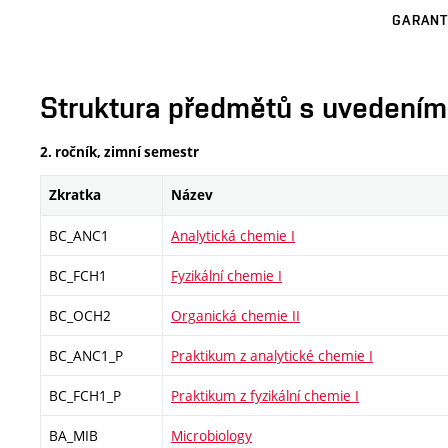
GARANT
Struktura předmětů s uvedením E
2. ročník, zimní semestr
Zkratka
Název
BC_ANC1
Analytická chemie I
BC_FCH1
Fyzikální chemie I
BC_OCH2
Organická chemie II
BC_ANC1_P
Praktikum z analytické chemie I
BC_FCH1_P
Praktikum z fyzikální chemie I
BA_MIB
Microbiology