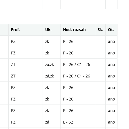
Prof.
Uk.
Hod. rozsah
Sk.
Ot.
PZ
zk
P - 26
ano
PZ
zk
P - 26
ano
ZT
zá,zk
P - 26 / C1 - 26
ano
ZT
zá,zk
P - 26 / C1 - 26
ano
PZ
zk
P - 26
ano
PZ
zk
P - 26
ano
PZ
zk
P - 26
ano
PZ
zá
L - 52
ano