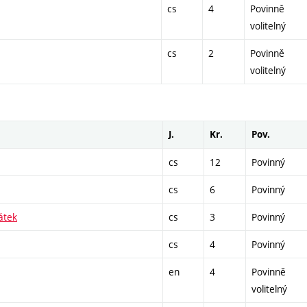
cs
4
Povinně
volitelný
cs
2
Povinně
volitelný
J.
Kr.
Pov.
cs
12
Povinný
cs
6
Povinný
átek
cs
3
Povinný
cs
4
Povinný
en
4
Povinně
volitelný