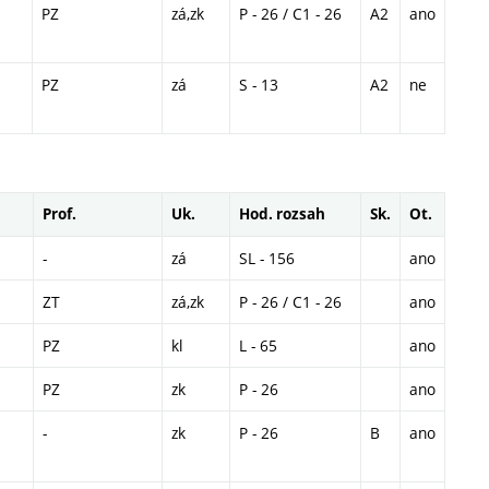
PZ
zá,zk
P - 26 / C1 - 26
A2
ano
PZ
zá
S - 13
A2
ne
Prof.
Uk.
Hod. rozsah
Sk.
Ot.
-
zá
SL - 156
ano
ZT
zá,zk
P - 26 / C1 - 26
ano
PZ
kl
L - 65
ano
PZ
zk
P - 26
ano
-
zk
P - 26
B
ano