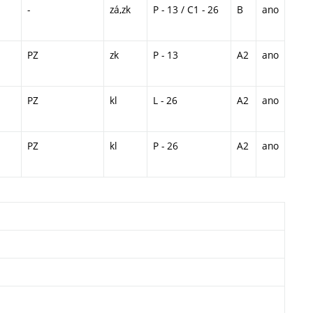
-
zá,zk
P - 13 / C1 - 26
B
ano
PZ
zk
P - 13
A2
ano
PZ
kl
L - 26
A2
ano
PZ
kl
P - 26
A2
ano