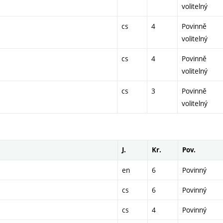
volitelný
cs
4
Povinně
volitelný
cs
4
Povinně
volitelný
cs
3
Povinně
volitelný
J.
Kr.
Pov.
en
6
Povinný
cs
6
Povinný
cs
4
Povinný