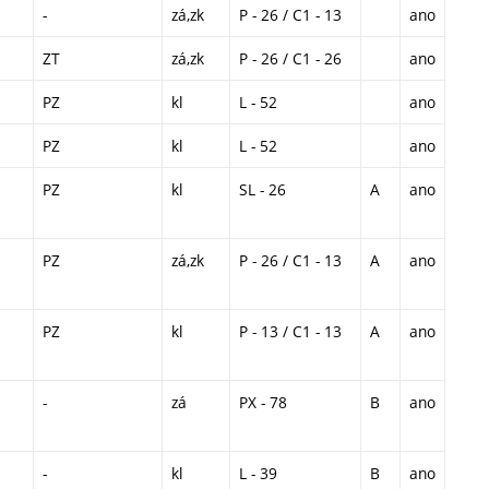
-
zá,zk
P - 26 / C1 - 13
ano
ZT
zá,zk
P - 26 / C1 - 26
ano
PZ
kl
L - 52
ano
PZ
kl
L - 52
ano
PZ
kl
SL - 26
A
ano
PZ
zá,zk
P - 26 / C1 - 13
A
ano
PZ
kl
P - 13 / C1 - 13
A
ano
-
zá
PX - 78
B
ano
-
kl
L - 39
B
ano