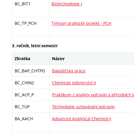
BC_BIT1
Biotechnologie I
BC_TP_PCH
Týmový praktický projekt - PCH
3. ročník, letní semestr
Zkratka
Název
BC_BAP_CHTPO
Bakalářská práce
BC_CHIN2
Chemické inženýrství II
BC_ACP_P
Praktikum z analýzy potravin a přírodních l
BC_TUP
Technologie uchovávání potravin
BA_AACH
Advanced Analytical Chemistry