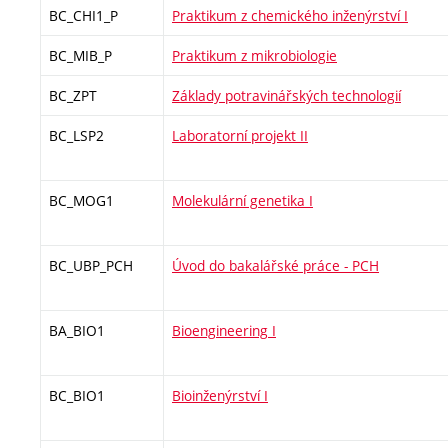
BC_CHI1_P
Praktikum z chemického inženýrství I
BC_MIB_P
Praktikum z mikrobiologie
BC_ZPT
Základy potravinářských technologií
BC_LSP2
Laboratorní projekt II
BC_MOG1
Molekulární genetika I
BC_UBP_PCH
Úvod do bakalářské práce - PCH
BA_BIO1
Bioengineering I
BC_BIO1
Bioinženýrství I