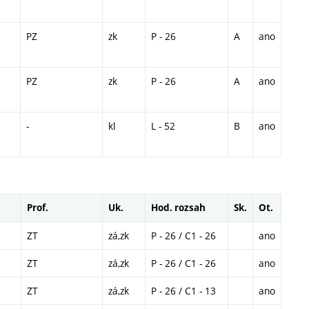
PZ
zk
P - 26
A
ano
PZ
zk
P - 26
A
ano
-
kl
L - 52
B
ano
Prof.
Uk.
Hod. rozsah
Sk.
Ot.
ZT
zá,zk
P - 26 / C1 - 26
ano
ZT
zá,zk
P - 26 / C1 - 26
ano
ZT
zá,zk
P - 26 / C1 - 13
ano