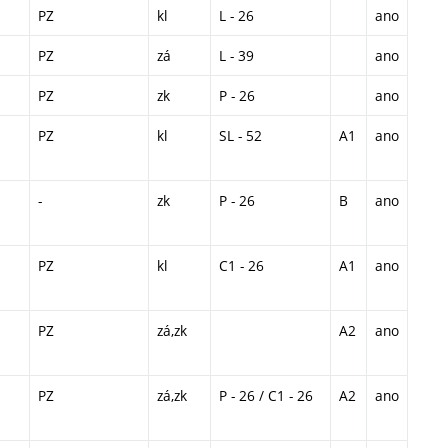
PZ
kl
L - 26
ano
PZ
zá
L - 39
ano
PZ
zk
P - 26
ano
PZ
kl
SL - 52
A1
ano
-
zk
P - 26
B
ano
PZ
kl
C1 - 26
A1
ano
PZ
zá,zk
A2
ano
PZ
zá,zk
P - 26 / C1 - 26
A2
ano