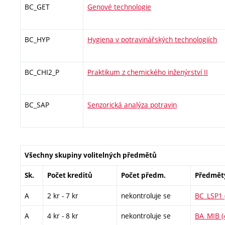
BC_GET
Genové technologie
BC_HYP
Hygiena v potravinářských technologiích
BC_CHI2_P
Praktikum z chemického inženýrství II
BC_SAP
Senzorická analýza potravin
Všechny skupiny volitelných předmětů
Sk.
Počet kreditů
Počet předm.
Předmět
A
2 kr - 7 kr
nekontroluje se
BC_LSP1 (
A
4 kr - 8 kr
nekontroluje se
BA_MIB (4