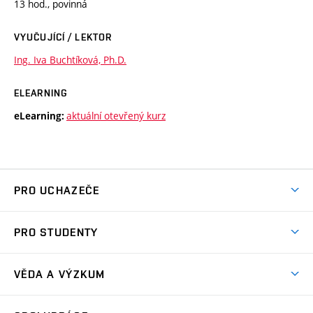
13 hod., povinná
VYUČUJÍCÍ / LEKTOR
Ing. Iva Buchtíková, Ph.D.
ELEARNING
aktuální otevřený kurz
eLearning:
PRO UCHAZEČE
Studuj chemii na VUT
PRO STUDENTY
Nabídka programů
Aktuality
Jak se dostat na FCH
VĚDA A VÝZKUM
Informace ke studiu
Přípravné kurzy
Témata
Studijní programy