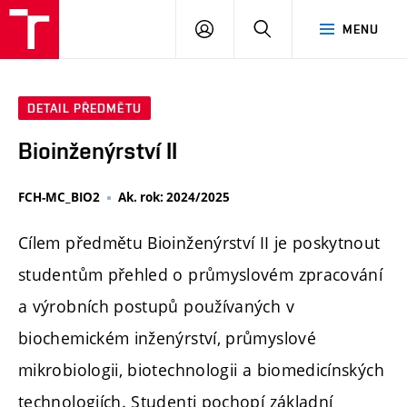
FCH
PŘIHLÁSIT
HLEDAT
MENU
VUT
SE
DETAIL PŘEDMĚTU
Bioinženýrství II
FCH-MC_BIO2
Ak. rok: 2024/2025
Cílem předmětu Bioinženýrství II je poskytnout
studentům přehled o průmyslovém zpracování
a výrobních postupů používaných v
biochemickém inženýrství, průmyslové
mikrobiologii, biotechnologii a biomedicínských
technologiích. Studenti pochopí základní