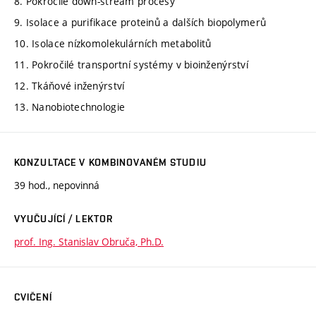
8. Pokročilé down-stream procesy
9. Isolace a purifikace proteinů a dalších biopolymerů
10. Isolace nízkomolekulárních metabolitů
11. Pokročilé transportní systémy v bioinženýrství
12. Tkáňové inženýrství
13. Nanobiotechnologie
KONZULTACE V KOMBINOVANÉM STUDIU
39 hod., nepovinná
VYUČUJÍCÍ / LEKTOR
prof. Ing. Stanislav Obruča, Ph.D.
CVIČENÍ