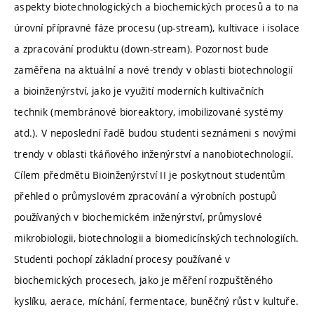
aspekty biotechnologických a biochemických procesů a to na
úrovní přípravné fáze procesu (up-stream), kultivace i isolace
a zpracování produktu (down-stream). Pozornost bude
zaměřena na aktuální a nové trendy v oblasti biotechnologií
a bioinženýrství, jako je využití moderních kultivačních
technik (membránové bioreaktory, imobilizované systémy
atd.). V neposlední řadě budou studenti seznámeni s novými
trendy v oblasti tkáňového inženýrství a nanobiotechnologií.
Cílem předmětu Bioinženýrství II je poskytnout studentům
přehled o průmyslovém zpracování a výrobních postupů
používaných v biochemickém inženýrství, průmyslové
mikrobiologii, biotechnologii a biomedicínských technologiích.
Studenti pochopí základní procesy používané v
biochemických procesech, jako je měření rozpuštěného
kyslíku, aerace, míchání, fermentace, buněčný růst v kultuře.