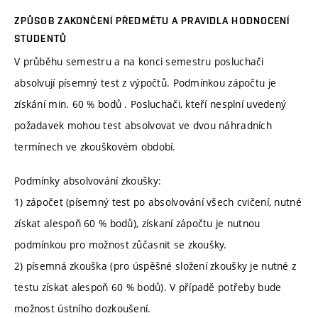
ZPŮSOB ZAKONČENÍ PŘEDMĚTU A PRAVIDLA HODNOCENÍ
STUDENTŮ
V průběhu semestru a na konci semestru posluchači
absolvují písemný test z výpočtů. Podmínkou zápočtu je
získání min. 60 % bodů . Posluchači, kteří nesplní uvedený
požadavek mohou test absolvovat ve dvou náhradních
termínech ve zkouškovém období.
Podmínky absolvování zkoušky:
1) zápočet (písemný test po absolvování všech cvičení, nutné
získat alespoň 60 % bodů), získaní zápočtu je nutnou
podmínkou pro možnost zůčasnit se zkoušky.
2) písemná zkouška (pro úspěšné složení zkoušky je nutné z
testu získat alespoň 60 % bodů). V případě potřeby bude
možnost ústního dozkoušení.