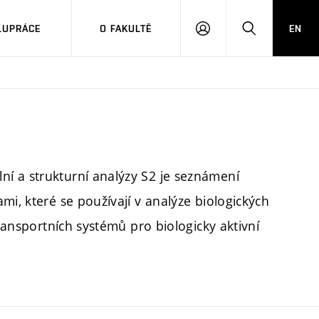
LUPRÁCE
O FAKULTĚ
EN
PŘIHLÁSIT
HLEDAT
SE
í a strukturní analýzy S2 je seznámení
mi, které se používají v analýze biologických
transportních systémů pro biologicky aktivní