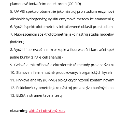
plamenově ionizačním detektorem (GC-FID)
5. UV-VIS spektrofotometrie jako nástroj pro studium enzymové ki
alkoholdehydrogenázy, využití enzymové metody ke stanovení g
6. Využití spektrofotometrie v infračervené oblasti pro studium
7. Fluorescenční spektrofotometrie jako nástroj studia modelov
(kofeinu)
8. Využití fluoresceční mikroskopie a fluoresceční korelační sp
jedné buňky (single cell analysis)
9. Gelové a mikročipové elektroforetické metody pro analýzu nu
10. Stanovení fermentačně produkovaných organických kyselin s
11. Prvková analýzy (ICP-MS) biologických vzorků kontaminovan
12. Průtoková cytometrie jako nástroj pro analýzu buněných pop
13. ELISA instrumentace a testy
aktuální otevřený kurz
eLearning: