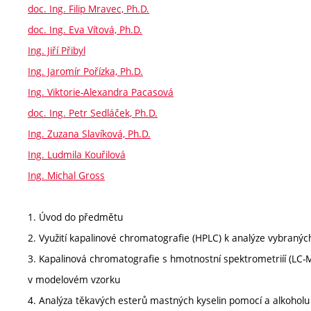
doc. Ing. Filip Mravec, Ph.D.
doc. Ing. Eva Vítová, Ph.D.
Ing. Jiří Přibyl
Ing. Jaromír Pořízka, Ph.D.
Ing. Viktorie-Alexandra Pacasová
doc. Ing. Petr Sedláček, Ph.D.
Ing. Zuzana Slavíková, Ph.D.
Ing. Ludmila Kouřilová
Ing. Michal Gross
1. Úvod do předmětu
2. Využití kapalinové chromatografie (HPLC) k analýze vybraných 
3. Kapalinová chromatografie s hmotnostní spektrometriíí (LC-MS
v modelovém vzorku
4. Analýza těkavých esterů mastných kyselin pomocí a alkoholu