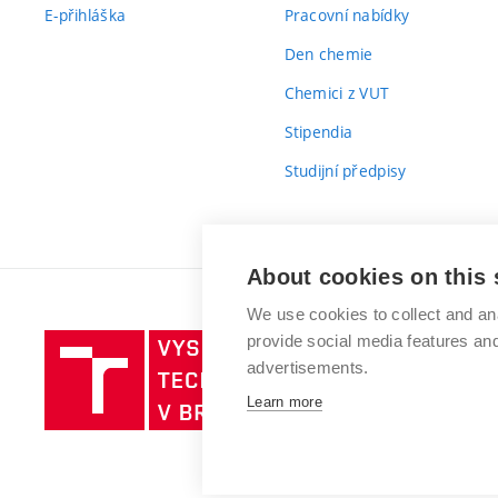
E-přihláška
Pracovní nabídky
Den chemie
Chemici z VUT
Stipendia
Studijní předpisy
About cookies on this 
We use cookies to collect and an
provide social media features a
Vysoké
advertisements.
učení
technické
Learn more
v
Brně