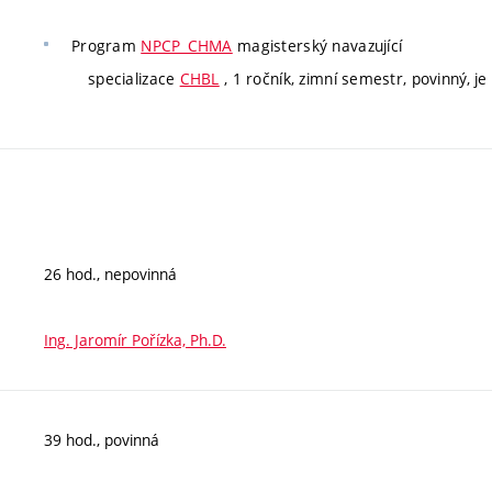
Program
NPCP_CHMA
magisterský navazující
specializace
CHBL
, 1 ročník, zimní semestr, povinný, je 
26 hod., nepovinná
Ing. Jaromír Pořízka, Ph.D.
39 hod., povinná