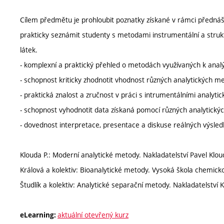
Cílem předmětu je prohloubit poznatky získané v rámci přednáš
prakticky seznámit studenty s metodami instrumentální a struktu
látek.
- komplexní a praktický přehled o metodách využívaných k analý
- schopnost kriticky zhodnotit vhodnost různých analytických 
- praktická znalost a zručnost v práci s intrumentálními analyti
- schopnost vyhodnotit data získaná pomocí různých analytick
- dovednost interpretace, presentace a diskuse reálných výsled
Klouda P.: Moderní analytické metody. Nakladatelství Pavel Klou
Králová a kolektiv: Bioanalytické metody. Vysoká škola chemicko
Študlík a kolektiv: Analytické separační metody. Nakladatelství 
aktuální otevřený kurz
eLearning: