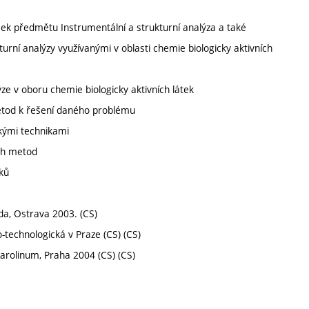
ek předmětu Instrumentální a strukturní analýza a také
rní analýzy využívanými v oblasti chemie biologicky aktivních
ze v oboru chemie biologicky aktivních látek
metod k řešení daného problému
ckými technikami
ých metod
ků
da, Ostrava 2003. (CS)
-technologická v Praze (CS) (CS)
Karolinum, Praha 2004 (CS) (CS)