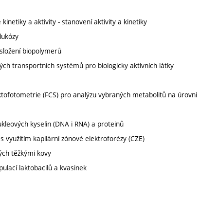
netiky a aktivity - stanovení aktivity a kinetiky
lukózy
 složení biopolymerů
ých transportních systémů pro biologicky aktivních látky
ektofotometrie (FCS) pro analýzu vybraných metabolitů na úrovni
kleových kyselin (DNA i RNA) a proteinů
 využitím kapilární zónové elektroforézy (CZE)
ých těžkými kovy
ulací laktobacilů a kvasinek