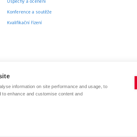
Úspěchy a ocenění
Konference a soutěže
Kvalifikační řízení
site
alyse information on site performance and usage, to
VYSOKÉ UČENÍ TECHNICKÉ V BRNĚ
nd to enhance and customise content and
FAKULTA CHEMICKÁ
Purkyňova 464/118
www.fch.vut.cz
612 00 Brno
info@fch.vut.cz