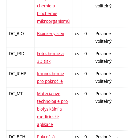
chemie a
volitelný
biochemie
mikroorganismů
DC_BIO
Bioinženýrství
cs
0
Povinně
-
kol
volitelný
DC_F3D
Fotochemie a
cs
0
Povinně
-
kol
3D tisk
volitelný
DC_ICHP
Imunochemie
cs
0
Povinně
-
kol
pro pokročilé
volitelný
DC_MT
Materiálové
cs
0
Povinně
-
kol
technologie pro
volitelný
biofyzikální a
medicínské
aplikace
DC_BCH
Pokročilá
cs
0
Povinně
-
kol