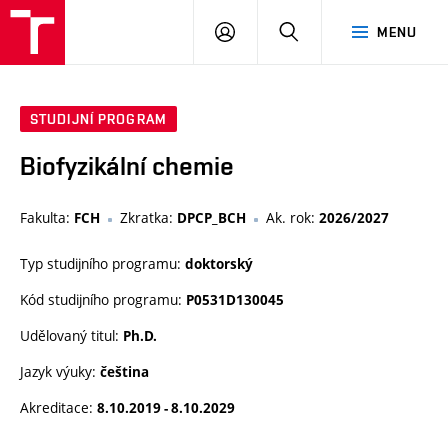
FCH
PŘIHLÁSIT
HLEDAT
MENU
VUT
SE
STUDIJNÍ PROGRAM
Biofyzikální chemie
Fakulta:
Zkratka:
Ak. rok:
FCH
DPCP_BCH
2026/2027
Typ studijního programu:
doktorský
Kód studijního programu:
P0531D130045
Udělovaný titul:
Ph.D.
Jazyk výuky:
čeština
Akreditace:
8.10.2019 - 8.10.2029