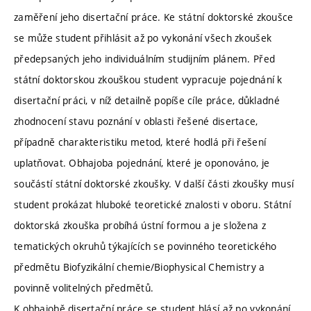
zaměření jeho disertační práce. Ke státní doktorské zkoušce
se může student přihlásit až po vykonání všech zkoušek
předepsaných jeho individuálním studijním plánem. Před
státní doktorskou zkouškou student vypracuje pojednání k
disertační práci, v níž detailně popíše cíle práce, důkladné
zhodnocení stavu poznání v oblasti řešené disertace,
případně charakteristiku metod, které hodlá při řešení
uplatňovat. Obhajoba pojednání, které je oponováno, je
součástí státní doktorské zkoušky. V další části zkoušky musí
student prokázat hluboké teoretické znalosti v oboru. Státní
doktorská zkouška probíhá ústní formou a je složena z
tematických okruhů týkajících se povinného teoretického
předmětu Biofyzikální chemie/Biophysical Chemistry a
povinně volitelných předmětů.
K obhajobě disertační práce se student hlásí až po vykonání