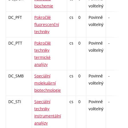
biochemie
volitelný
DC_PFT
Pokročilé
cs
0
Povinně
-
kol
fluorescenční
volitelný
techniky
DC_PTT
Pokročilé
cs
0
Povinně
-
kol
techniky
volitelný
termické
analýzy
DC_SMB
Speciální
cs
0
Povinně
-
kol
molekulární
volitelný
biotechnologie
DC_STI
Speciální
cs
0
Povinně
-
kol
techniky
volitelný
instrumentální
analýzy