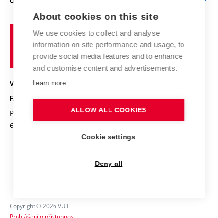
O FAKULTĚ
Knihovna
E-přihláška
Zahraniční spolupráce
Výsledky VaV
About cookies on this site
Studium a stáže v zahraničí
Organizační struktura
Fórum Chemistry and Life
Vysoké
Projekty
We use cookies to collect and analyse
Pracovní nabídky
Historie fakulty
učení
Střední školy a FCH
information on site performance and usage, to
Úspěchy a ocenění
Den chemie
technické
Kalendář akcí
provide social media features and to enhance
Popularizace vědy
Konference a soutěže
v
and customise content and advertisements.
Chemici z VUT
Fotogalerie
Brně
Kvalifikační řízení
Learn more
VYSOKÉ UČENÍ TECHNICKÉ V BRNĚ
Stipendia
Absolventi
FAKULTA CHEMICKÁ
Studijní předpisy
Reklamní předměty
ALLOW ALL COOKIES
Purkyňova 464/118
www.fch.vut.cz
Fakultní časopis
612 00 Brno
info@fch.vut.cz
Cookie settings
Pro média
Informační tabule
Deny all
Sociální bezpečí
Ochrana osobních údajů
Copyright © 2026 VUT
Kontakty
Prohlášení o přístupnosti