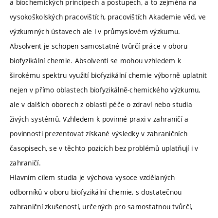
a biochemických principech a postupech, a to zejména na
vysokoškolských pracovištích, pracovištích Akademie věd, ve
výzkumných ústavech ale i v průmyslovém výzkumu.
Absolvent je schopen samostatné tvůrčí práce v oboru
biofyzikální chemie. Absolventi se mohou vzhledem k
širokému spektru využití biofyzikální chemie výborně uplatnit
nejen v přímo oblastech biofyzikálně-chemického výzkumu,
ale v dalších oborech z oblasti péče o zdraví nebo studia
živých systémů. Vzhledem k povinné praxi v zahraničí a
povinnosti prezentovat získané výsledky v zahraničních
časopisech, se v těchto pozicích bez problémů uplatňují i v
zahraničí.
Hlavním cílem studia je výchova vysoce vzdělaných
odborníků v oboru biofyzikální chemie, s dostatečnou
zahraniční zkušeností, určených pro samostatnou tvůrčí,