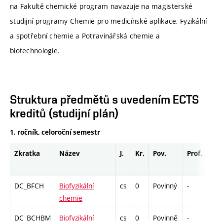
na Fakultě chemické program navazuje na magisterské
studijní programy Chemie pro medicínské aplikace, Fyzikální
a spotřební chemie a Potravinářská chemie a
biotechnologie.
Struktura předmětů s uvedením ECTS
kreditů (studijní plán)
1. ročník, celoroční semestr
Zkratka
Název
J.
Kr.
Pov.
Prof.
Uk
DC_BFCH
Biofyzikální
cs
0
Povinný
-
kol
chemie
DC_BCHBM
Biofyzikální
cs
0
Povinně
-
kol