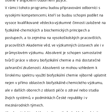
slovně v anglickém odborném jazyce.
V rámci tohoto programu budou připravováni odborníci s
vysokými kompetencemi, kteří se budou schopni podílet na
vysoce kvalifikované vědecko-výzkumné činnosti založené na
fyzikálně-chemických a biochemických principech a
postupech, a to zejména na vysokoškolských pracovištích,
pracovištích Akademie věd, ve výzkumných ústavech ale i v
průmyslovém výzkumu. Absolvent je schopen samostatné
tvůrčí práce v oboru biofyzikální chemie a má dostatečné
zahraniční zkušenosti. Absolventi se mohou vzhledem k
širokému spektru využití biofyzikální chemie výborně uplatnit
nejen v přímo oblastech biofyzikálně-chemického výzkumu,
ale v dalších oborech z oblasti péče o zdraví nebo studia
živých systémů, v podmínkách České republiky i v
mezinárodních týmech.