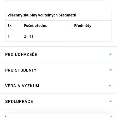
Všechny skupiny volitelných předmětů
Sk.
Počet předm.
Předměty
1
2 - 11
PRO UCHAZEČE
Studuj chemii na VUT
PRO STUDENTY
Nabídka programů
Aktuality
Jak se dostat na FCH
VĚDA A VÝZKUM
Informace ke studiu
Přípravné kurzy
Témata
Studijní programy
SPOLUPRÁCE
Den otevřených dveří
Centrum materiálového výzkumu
Pro prváky
Kontakty
Firemní spolupráce
Výzkumné skupiny