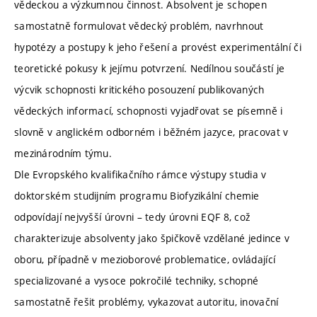
vědeckou a výzkumnou činnost. Absolvent je schopen
samostatně formulovat vědecký problém, navrhnout
hypotézy a postupy k jeho řešení a provést experimentální či
teoretické pokusy k jejímu potvrzení. Nedílnou součástí je
výcvik schopnosti kritického posouzení publikovaných
vědeckých informací, schopnosti vyjadřovat se písemně i
slovně v anglickém odborném i běžném jazyce, pracovat v
mezinárodním týmu.
Dle Evropského kvalifikačního rámce výstupy studia v
doktorském studijním programu Biofyzikální chemie
odpovídají nejvyšší úrovni – tedy úrovni EQF 8, což
charakterizuje absolventy jako špičkově vzdělané jedince v
oboru, případně v mezioborové problematice, ovládající
specializované a vysoce pokročilé techniky, schopné
samostatně řešit problémy, vykazovat autoritu, inovační