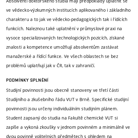
Absolventi doktorského studia mají předpoklady uplatnit se
ve vědecko-výzkumných institucích aplikovaného i základního
charakteru a to jak ve vědecko-pedagogických tak i řídících
funkcích. Naleznou také uplatnění v průmyslové praxi na
vysoce specializovaných technologických pozicích, získané
znalosti a kompetence umožňují absolventům zastávat
manažerské a řídící funkce. Ve všech oblastech se bez
problémů uplatňují jak v ČR, tak v zahraničí.
PODMÍNKY SPLNĚNÍ
Studijní povinnosti jsou obecně stanoveny ve třetí části
Studijního a zkušebního řádu VUT v Brně. Specifické studijní
povinnosti jsou určeny individuálním studijním plánem.
Student zapsaný do studia na Fakultě chemické VUT si
zapíše a vykoná zkoušky v jednom povinném a minimálně ve
dvou povinně volitelných předmětech s ohledem na