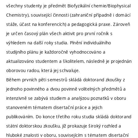
všechny studenty je předmět Biofyzikální chemie/Biophysical
Chemistry), související činnosti (zahraniční případně i domácí
stáže, účast na konferencích) a pedagogická praxe. Zároveň
je určen časový plán všech aktivit pro první ročník s
výhledem na další roky studia. Plnění individuálního
studijního plánu je každoročně vyhodnocováno a
aktualizováno studentem a školitelem, následně je projednán
oborovou radou, která jej schvaluje.
Během prvních pěti semestrů skládá doktorand zkoušky z
jednoho povinného a dvou povinně volitelných předmětů a
intenzivně se zabývá studiem a analýzou poznatků v oboru
stanoveném tématem disertační práce a jejich
publikováním. Do konce třetího roku studia skládá doktorand
státní doktorskou zkoušku, jíž prokazuje široký rozhled a
hluboké znalosti v oboru, souvisejícím s tématem disertační