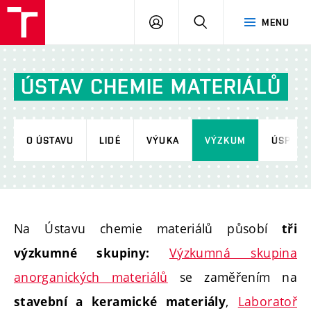
FCH
PŘIHLÁSIT
HLEDAT
MENU
VUT
SE
ÚSTAV
CHEMIE
MATERIÁLŮ
O ÚSTAVU
LIDÉ
VÝUKA
VÝZKUM
ÚSPĚCH
Na Ústavu chemie materiálů působí
tři
Výzkumná skupina
výzkumné skupiny:
anorganických materiálů
se zaměřením na
,
Laboratoř
stavební a keramické materiály