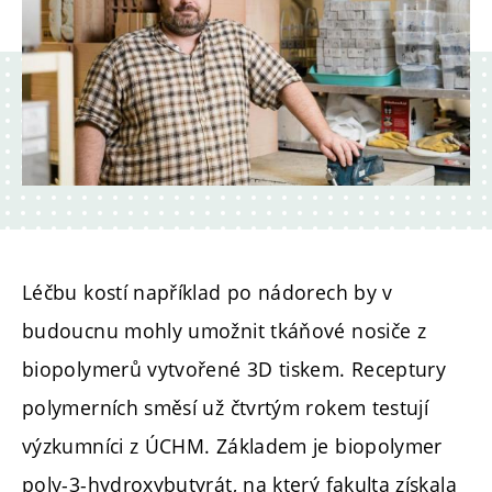
Léčbu kostí například po nádorech by v
budoucnu mohly umožnit tkáňové nosiče z
biopolymerů vytvořené 3D tiskem. Receptury
polymerních směsí už čtvrtým rokem testují
výzkumníci z ÚCHM. Základem je biopolymer
poly-3-hydroxybutyrát, na který fakulta získala