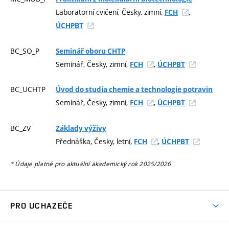
Laboratorní cvičení, Česky, zimní,
,
FCH
ÚCHPBT
BC_SO_P
Seminář oboru CHTP
Seminář, Česky, zimní,
,
FCH
ÚCHPBT
BC_UCHTP
Úvod do studia chemie a technologie potravin
Seminář, Česky, zimní,
,
FCH
ÚCHPBT
BC_ZV
Základy výživy
Přednáška, Česky, letní,
,
FCH
ÚCHPBT
* Údaje platné pro aktuální akademický rok 2025/2026
PRO UCHAZEČE
Studuj chemii na VUT