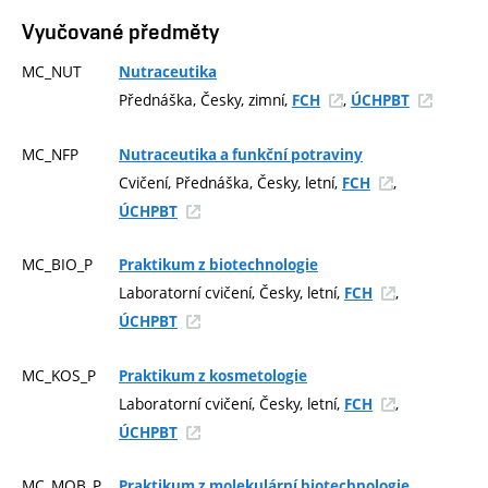
Vyučované předměty
MC_NUT
Nutraceutika
Přednáška, Česky, zimní,
,
FCH
ÚCHPBT
MC_NFP
Nutraceutika a funkční potraviny
Cvičení, Přednáška, Česky, letní,
,
FCH
ÚCHPBT
MC_BIO_P
Praktikum z biotechnologie
Laboratorní cvičení, Česky, letní,
,
FCH
ÚCHPBT
MC_KOS_P
Praktikum z kosmetologie
Laboratorní cvičení, Česky, letní,
,
FCH
ÚCHPBT
MC_MOB_P
Praktikum z molekulární biotechnologie