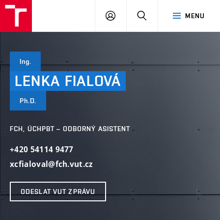
FCH
PŘIHLÁSIT
HLEDAT
MENU
VUT
SE
Ing.
LENKA
FIALOVÁ
Ph.D.
FCH, ÚCHPBT – ODBORNÝ ASISTENT
+420 54114 9477
xcfialoval@fch.vut.cz
ODESLAT VUT ZPRÁVU