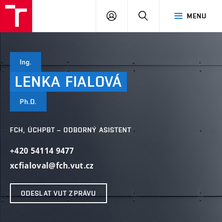
FCH
PŘIHLÁSIT
HLEDAT
MENU
VUT
SE
Ing.
LENKA
FIALOVÁ
Ph.D.
FCH, ÚCHPBT – ODBORNÝ ASISTENT
+420 54114 9477
xcfialoval@fch.vut.cz
ODESLAT VUT ZPRÁVU