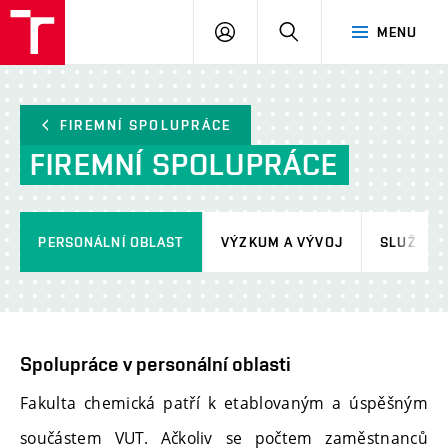
FCH
PŘIHLÁSIT
HLEDAT
MENU
VUT
SE
FIREMNÍ SPOLUPRÁCE
FIREMNÍ SPOLUPRÁCE
PERSONÁLNÍ OBLAST
VÝZKUM A VÝVOJ
SLUŽBY F
Spolupráce v personální oblasti
Fakulta chemická patří k etablovaným a úspěšným
součástem VUT. Ačkoliv se počtem zaměstnanců