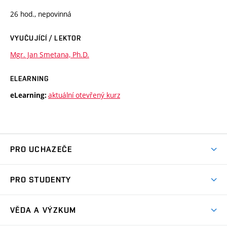
26 hod., nepovinná
VYUČUJÍCÍ / LEKTOR
Mgr. Jan Smetana, Ph.D.
ELEARNING
aktuální otevřený kurz
eLearning:
PRO UCHAZEČE
Studuj chemii na VUT
PRO STUDENTY
Nabídka programů
Aktuality
Jak se dostat na FCH
VĚDA A VÝZKUM
Informace ke studiu
Přípravné kurzy