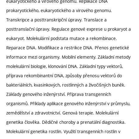
eukaryotického a virového genomu. Replikace DNA
prokaryotického, eukaryotického a virového genomu.
Transkripce a posttranskripční úpravy. Translace a
posttranslační úpravy. Regulace genové exprese u prokaryot a
eukaryot. Molekulární podstata mutace a rekombinace.
Reparace DNA. Modifikace a restrikce DNA. Přenos genetické
informace mezi organismy. Mobilní elementy. Základní metody
molekulární biologie, klonování DNA. Základní typy vektorů,
příprava rekombinantní DNA, způsoby přenosu vektorů do
bakteriálních, kvasinkových, rostlinných a živočišných buněk.
Základy genového inženýrství. Příprava transgenních
organismů. Příklady aplikace genového inženýrství v průmyslu,
zemědělství a zdravotnictví. Genová terapie. Molekulární
genetika člověka. Dědičné choroby a prenatální diagnostika.
Molekulární genetika rostlin. Využití transgenních rostlin v