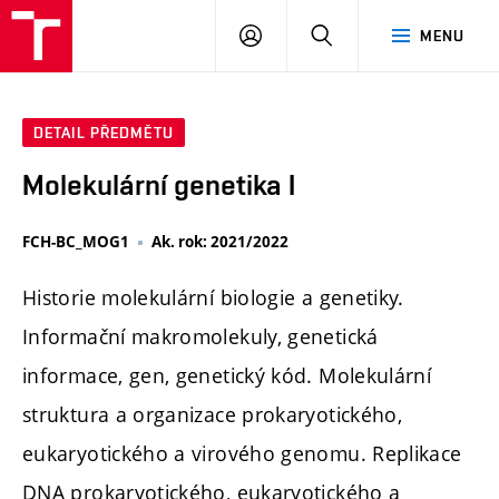
FCH
PŘIHLÁSIT
HLEDAT
MENU
VUT
SE
DETAIL PŘEDMĚTU
Molekulární genetika I
FCH-BC_MOG1
Ak. rok: 2021/2022
Historie molekulární biologie a genetiky.
Informační makromolekuly, genetická
informace, gen, genetický kód. Molekulární
struktura a organizace prokaryotického,
eukaryotického a virového genomu. Replikace
DNA prokaryotického, eukaryotického a