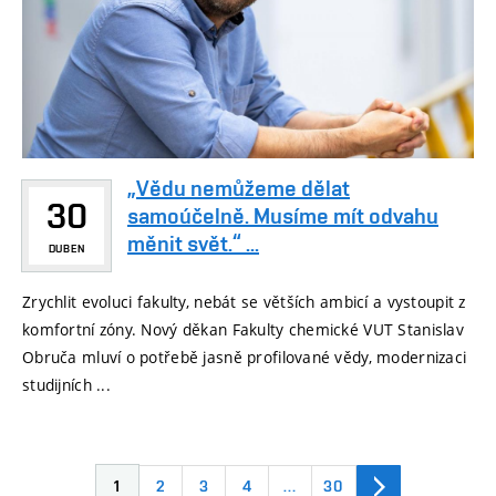
„Vědu nemůžeme dělat
30
samoúčelně. Musíme mít odvahu
měnit svět.“ ...
DUBEN
Zrychlit evoluci fakulty, nebát se větších ambicí a vystoupit z
komfortní zóny. Nový děkan Fakulty chemické VUT Stanislav
Obruča mluví o potřebě jasně profilované vědy, modernizaci
studijních ...
1
2
3
4
…
30