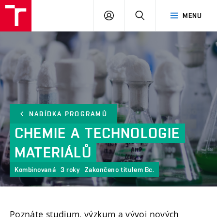
FCH
PŘIHLÁSIT
HLEDAT
MENU
VUT
SE
NABÍDKA PROGRAMŮ
CHEMIE
A
TECHNOLOGIE
MATERIÁLŮ
Kombinovaná
3 roky
Zakončeno titulem Bc.
Poznáte studium, výzkum a vývoj nových