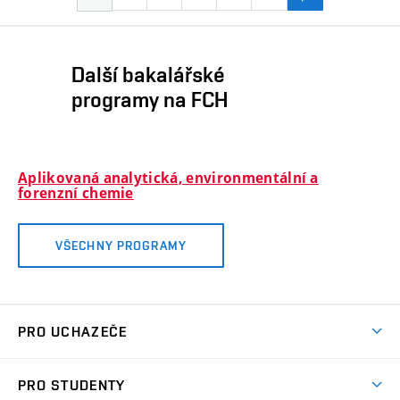
Další bakalářské
programy na FCH
Aplikovaná analytická, environmentální a
forenzní chemie
VŠECHNY PROGRAMY
PRO UCHAZEČE
Studuj chemii na VUT
PRO STUDENTY