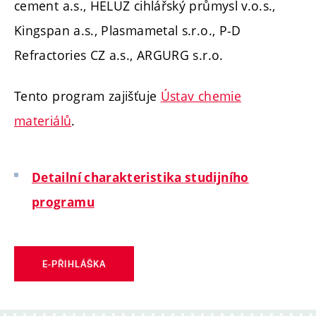
cement a.s., HELUZ cihlářský průmysl v.o.s.,
Kingspan a.s., Plasmametal s.r.o., P-D
Refractories CZ a.s., ARGURG s.r.o.
Tento program zajišťuje
Ústav chemie
materiálů
.
Detailní charakteristika studijního
programu
E-PŘIHLÁŠKA