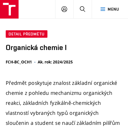
FCH
PŘIHLÁSIT
HLEDAT
MENU
VUT
SE
DETAIL PŘEDMĚTU
Organická chemie I
FCH-BC_OCH1
Ak. rok: 2024/2025
Předmět poskytuje znalost základní organické
chemie z pohledu mechanizmu organických
reakci, základních fyzikálně-chemických
vlastností vybraných typů organických
sloučenin a student se naučí základním pilířům