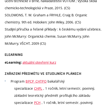
učení technické v Brně, nakladatelství VUTIUM ; Vysoká škola
chemicko-technologická v Praze, 2015. (CS)
SOLOMONS, T. W. Graham a FRYHLE, Craig B. Organic
chemistry. 9th ed. Hoboken: John Wiley, 2006. (CS)
Studijní příručka a řešené příklady : k českému vydání učebnice,
John McMurry: Organická chemie, Susan McMurry, John
McMurry, VŠCHT, 2009 (CS)
ELEARNING
aktuální otevřený kurz
eLearning:
ZAŘAZENÍ PŘEDMĚTU VE STUDIJNÍCH PLÁNECH
Program
BPCP_CHTPO
bakalářský
specializace
CHPL
, 1 ročník, letní semestr, povinný,
základní teoretický předmět profilujícího základu
specializace
PCH
, 1 ročník, letní semestr, povinný,