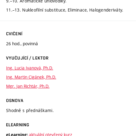
9.–10. Aromatické uhlovodíky.
11.–13. Nukleofilní substituce, Eliminace, Halogenderiváty.
CVIČENÍ
26 hod., povinná
VYUČUJÍCÍ / LEKTOR
Ing. Lucia Ivanová, Ph.D.
Ing. Martin Cigánek, Ph.D.
Mgr. Jan Richtár, Ph.D.
OSNOVA
Shodně s přednáškami.
ELEARNING
aktuální otevřený kurz
eLearning: