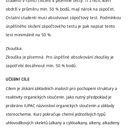
studenti v rámci cvičení 4 písemné testy. Ti z nich, kteří
obdrží v průměru min. 50 % bodů, mají nárok na zápočet.
Ostatní studenti musí absolvovat zápočtový test. Podmínkou
úspěšného složení zápočtového testu je pak napsat tento
test minimálně na 50 %.
Zkouška:
Zkouška je písemná. Pro úspěšné absolvování zkoušky je
zapotřebí dosáhnout min. 50 % bodů.
UČEBNÍ CÍLE
Cílem je získání základních znalostí pro pochopení struktury a
reaktivity organických sloučenin. Jako nutný předpoklad je
probráno IUPAC názvosloví organických sloučenin a základy
stereochemie. Kurz pokračuje chemií jednotlivých typů
uhlovodíkových skeletů (alkany a cykloalkany, alkeny, alkadieny