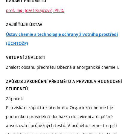
GARANT PŘEDMĚTU
prof. Ing. Jozef Krajčovič, Ph.D.
ZAJIŠŤUJE ÚSTAV
Ústav chemie a technologie ochrany životního prostředí
(ÚCHTOŽP)
VSTUPNÍ ZNALOSTI
Znalost obsahu předmětu Obecná a anorganické chemie I.
ZPŮSOB ZAKONČENÍ PŘEDMĚTU A PRAVIDLA HODNOCENÍ
STUDENTŮ
Zápočet:
Pro získání zápočtu z předmětu Organická chemie I je
podmínkou pravidelná docházka do cvičení a úspěšné
absolvování průběžných testů. V průběhu semestru píší