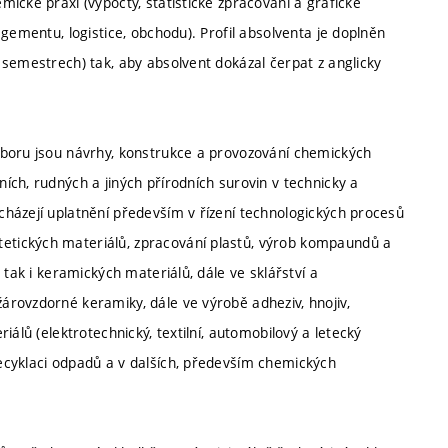
ické praxi (výpočty, statistické zpracování a grafické
gementu, logistice, obchodu). Profil absolventa je doplněn
 semestrech) tak, aby absolvent dokázal čerpat z anglicky
oboru jsou návrhy, konstrukce a provozování chemických
ch, rudných a jiných přírodních surovin v technicky a
házejí uplatnění především v řízení technologických procesů
tických materiálů, zpracování plastů, výrob kompaundů a
 tak i keramických materiálů, dále ve sklářství a
rovzdorné keramiky, dále ve výrobě adheziv, hnojiv,
álů (elektrotechnický, textilní, automobilový a letecký
ecyklaci odpadů a v dalších, především chemických