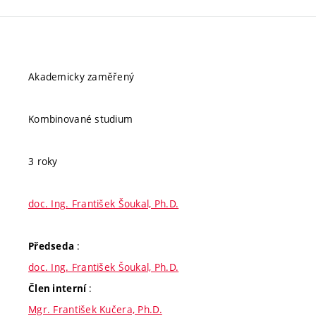
Akademicky zaměřený
Kombinované studium
3 roky
doc. Ing. František Šoukal, Ph.D.
:
Předseda
doc. Ing. František Šoukal, Ph.D.
:
Člen interní
Mgr. František Kučera, Ph.D.