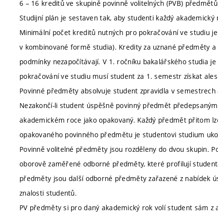
6 – 16 kreditů ve skupině povinně volitelných (PVB) předmětů
Studijní plán je sestaven tak, aby studenti každý akademický
Minimální počet kreditů nutných pro pokračování ve studiu j
v kombinované formě studia). Kredity za uznané předměty a k
podmínky nezapočítávají. V 1. ročníku bakalářského studia je
pokračování ve studiu musí student za 1. semestr získat ale
Povinné předměty absolvuje student zpravidla v semestrech a 
Nezakončí-li student úspěšně povinný předmět předepsaným
akademickém roce jako opakovaný. Každý předmět přitom lze
opakovaného povinného předmětu je studentovi studium ukon
Povinně volitelné předměty jsou rozděleny do dvou skupin. Pov
oborově zaměřené odborné předměty, které profilují studenta 
předměty jsou další odborné předměty zařazené z nabídek ús
znalosti studentů.
PV předměty si pro daný akademický rok volí student sám z ak