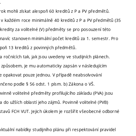
.
 rok mohli získat alespoň 60 kreditů z P a PV předmětů.
e v každém roce minimálně 40 kreditů z P a PV předmětů (35
redity za volitelné (V) předměty se pro posouzení této
 navíc stanoven minimální počet kreditů za 1. semestr. Pro
spoň 13 kreditů z povinných předmětů.
ročnících tak, jak jsou uvedeny ve studijních plánech.
 způsobem, je mu automaticky zapsán v následujícím
 opakovat pouze jednou. V případě neabsolvování
čeno podle § 56 odst. 1 písm. b) Zákona o VŠ.
inně volitelné předměty profilujícího základu (PVA) jsou
do užších oblastí jeho zájmů. Povinně volitelné (PVB)
tavů FCH VUT. Jejich úkolem je rozšířit všeobecné odborné
tuální nabídky studijního plánu při respektování pravidel