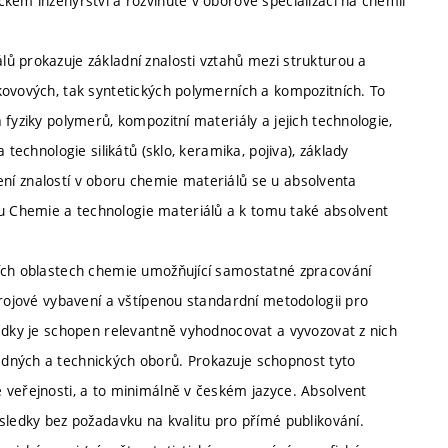
kém inženýrství a rozvinuté v oborové specializaci na chemii
ů prokazuje základní znalosti vztahů mezi strukturou a
kovových, tak syntetických polymerních a kompozitních. To
fyziky polymerů, kompozitní materiály a jejich technologie,
technologie silikátů (sklo, keramika, pojiva), základy
ubení znalostí v oboru chemie materiálů se u absolventa
 Chemie a technologie materiálů a k tomu také absolvent
ních oblastech chemie umožňující samostatné zpracování
trojové vybavení a vštípenou standardní metodologii pro
ledky je schopen relevantně vyhodnocovat a vyvozovat z nich
dných a technických oborů. Prokazuje schopnost tyto
 veřejnosti, a to minimálně v českém jazyce. Absolvent
sledky bez požadavku na kvalitu pro přímé publikování.