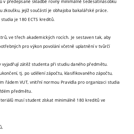
itů v předepsané skladbě rovný minimálně šedesátinásobku
 zkoušku, jejíž součástí je obhajoba bakalářské práce.
studia je 180 ECTS kreditů.
strů, ve třech akademických rocích. Je sestaven tak, aby
otřebných pro výkon povolání včetně uplatnění v tvůrčí
y vyjadřují zátěž studenta při studiu daného předmětu.
ončení, tj. po udělení zápočtu, klasifikovaného zápočtu,
 řádem VUT, vnitřní normou Pravidla pro organizaci studia
aždém předmětu.
eriálů musí student získat minimálně 180 kreditů ve
ů,