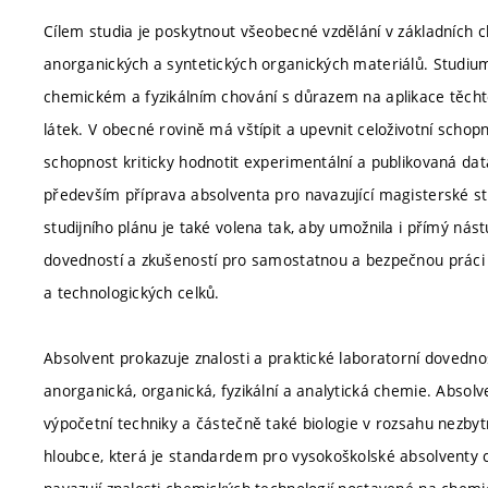
Cílem studia je poskytnout všeobecné vzdělání v základních c
anorganických a syntetických organických materiálů. Studiu
chemickém a fyzikálním chování s důrazem na aplikace těchto
látek. V obecné rovině má vštípit a upevnit celoživotní schopn
schopnost kriticky hodnotit experimentální a publikovaná dat
především příprava absolventa pro navazující magisterské s
studijního plánu je také volena tak, aby umožnila i přímý ná
dovedností a zkušeností pro samostatnou a bezpečnou práci v 
a technologických celků.
Absolvent prokazuje znalosti a praktické laboratorní dovednos
anorganická, organická, fyzikální a analytická chemie. Absolv
výpočetní techniky a částečně také biologie v rozsahu nezbytn
hloubce, která je standardem pro vysokoškolské absolventy