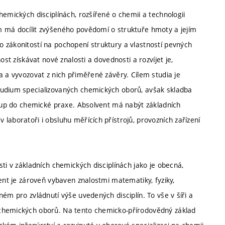
hemických disciplínách, rozšířené o chemii a technologii
m má docílit zvýšeného povědomí o struktuře hmoty a jejím
 zákonitostí na pochopení struktury a vlastností pevných
ost získávat nové znalosti a dovednosti a rozvíjet je,
a a vyvozovat z nich přiměřené závěry. Cílem studia je
tudium specializovaných chemických oborů, avšak skladba
stup do chemické praxe. Absolvent má nabýt základních
laboratoři i obsluhu měřících přístrojů, provozních zařízení
ti v základních chemických disciplínách jako je obecná,
ent je zároveň vybaven znalostmi matematiky, fyziky,
ém pro zvládnutí výše uvedených disciplín. To vše v šíři a
 chemických oborů. Na tento chemicko-přírodovědný základ