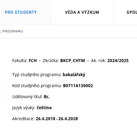
PRO STUDENTY
VĚDA A VÝZKUM
SPO
IL PROGRAMU
Fakulta:
Zkratka:
Ak. rok:
FCH
BKCP_CHTM
2024/2025
Typ studijního programu:
bakalářský
Kód studijního programu:
B0711A130002
Udělovaný titul:
Bc.
Jazyk výuky:
čeština
Akreditace:
26.4.2018 - 26.4.2028