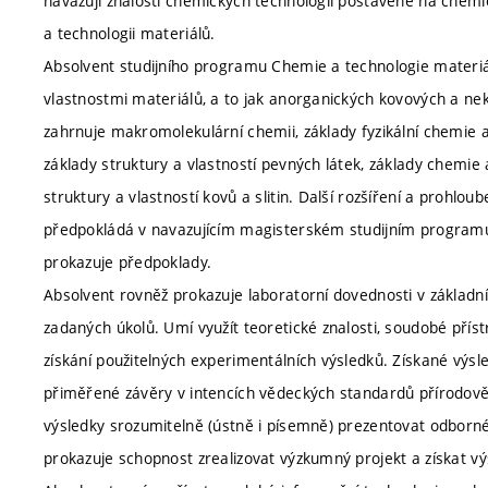
navazují znalosti chemických technologií postavené na chemic
a technologii materiálů.
Absolvent studijního programu Chemie a technologie materiál
vlastnostmi materiálů, a to jak anorganických kovových a ne
zahrnuje makromolekulární chemii, základy fyzikální chemie a 
základy struktury a vlastností pevných látek, základy chemie a 
struktury a vlastností kovů a slitin. Další rozšíření a prohlo
předpokládá v navazujícím magisterském studijním programu
prokazuje předpoklady.
Absolvent rovněž prokazuje laboratorní dovednosti v základ
zadaných úkolů. Umí využít teoretické znalosti, soudobé přís
získání použitelných experimentálních výsledků. Získané výs
přiměřené závěry v intencích vědeckých standardů přírodově
výsledky srozumitelně (ústně i písemně) prezentovat odborné
prokazuje schopnost zrealizovat výzkumný projekt a získat vý