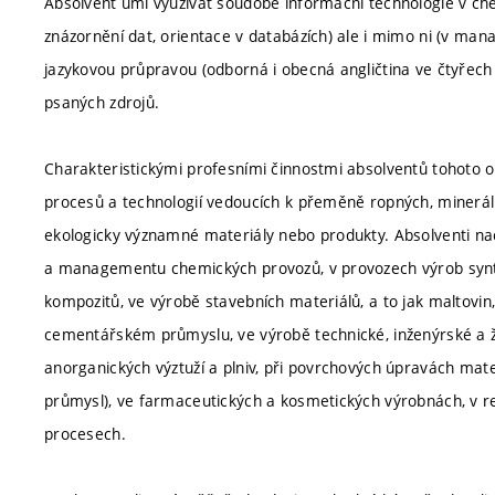
Absolvent umí využívat soudobé informační technologie v chem
znázornění dat, orientace v databázích) ale i mimo ni (v mana
jazykovou průpravou (odborná i obecná angličtina ve čtyřech
psaných zdrojů.
Charakteristickými profesními činnostmi absolventů tohoto 
procesů a technologií vedoucích k přeměně ropných, minerální
ekologicky významné materiály nebo produkty. Absolventi nac
a managementu chemických provozů, v provozech výrob synte
kompozitů, ve výrobě stavebních materiálů, a to jak maltovin,
cementářském průmyslu, ve výrobě technické, inženýrské a žá
anorganických výztuží a plniv, při povrchových úpravách materi
průmysl), ve farmaceutických a kosmetických výrobnách, v r
procesech.