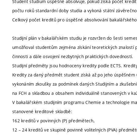
Student studium úspěšně absolvuje, pokud získá počet kred
počtu roků standardní doby studia a vykoná státní závěrečnou
Celkový počet kreditů pro úspěšné absolvování bakalářského 
Studijní plán v bakalářském studiu je rozvržen do šesti seme
umožňoval studentům zejména získání teoretických znalostí p
činnosti a dále osvojení nezbytných praktických dovedností.
Studijní předměty jsou hodnoceny kredity podle ECTS. Kredit
Kredity za daný předmět student získá až po jeho úspěšném uk
vykonáním zkoušky za podmínek daných Studijním a zkušebním
na FCH a skladbou a obsahem individuálně stanovených v k
V bakalářském studijním programu Chemie a technologie mat
stanovené kreditové skladbě:
162 kreditů v povinných (P) předmětech,
12 – 24 kreditů ve skupině povinně volitelných (PVA) předmět