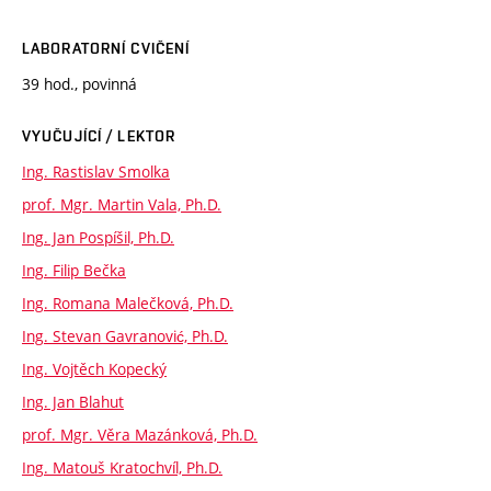
LABORATORNÍ CVIČENÍ
39 hod., povinná
VYUČUJÍCÍ / LEKTOR
Ing. Rastislav Smolka
prof. Mgr. Martin Vala, Ph.D.
Ing. Jan Pospíšil, Ph.D.
Ing. Filip Bečka
Ing. Romana Malečková, Ph.D.
Ing. Stevan Gavranović, Ph.D.
Ing. Vojtěch Kopecký
Ing. Jan Blahut
prof. Mgr. Věra Mazánková, Ph.D.
Ing. Matouš Kratochvíl, Ph.D.