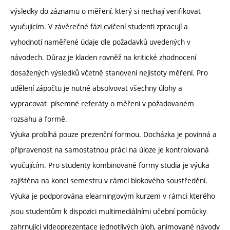
výsledky do záznamu o měření, který si nechají verifikovat
vyučujícím. V závěrečné fázi cvičení studenti zpracují a
vyhodnotí naměřené údaje dle požadavků uvedených v
návodech. Důraz je kladen rovněž na kritické zhodnocení
dosažených výsledků včetně stanovení nejistoty měření. Pro
udělení zápočtu je nutné absolvovat všechny úlohy a
vypracovat písemné referáty o měření v požadovaném
rozsahu a formě.
Výuka probíhá pouze prezenční formou. Docházka je povinná a
připravenost na samostatnou práci na úloze je kontrolovaná
vyučujícím. Pro studenty kombinované formy studia je výuka
zajištěna na konci semestru v rámci blokového soustředění.
Výuka je podporována elearningovým kurzem v rámci kterého
jsou studentům k dispozici multimediálními učební pomůcky
zahrnující videoprezentace jednotlivých úloh, animované návody