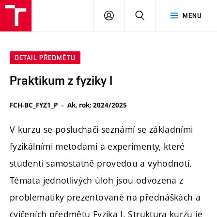
FCH
PŘIHLÁSIT
HLEDAT
MENU
VUT
SE
DETAIL PŘEDMĚTU
Praktikum z fyziky I
FCH-BC_FYZ1_P
Ak. rok: 2024/2025
V kurzu se posluchači seznámí se základními
fyzikálními metodami a experimenty, které
studenti samostatně provedou a vyhodnotí.
Témata jednotlivých úloh jsou odvozena z
problematiky prezentované na přednáškách a
cvičeních předmětu Fyzika I. Struktura kurzu je