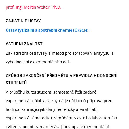
prof. Ing. Martin Weiter, Ph.D.
ZAJIŠŤUJE ÚSTAV
Ústav fyzikální a spotřební chemie (ÚFSCH)
VSTUPNÍ ZNALOSTI
Základní znalosti fyziky a metod pro zpracování anaylýzui a
vyhodnocení experimentálních dat.
ZPŮSOB ZAKONČENÍ PŘEDMĚTU A PRAVIDLA HODNOCENÍ
STUDENTŮ
V průběhu kurzu studenti samostaně řeší zadané
experimentální úlohy. Nezbytná je důkladná příprava před
hodinou zahrnující jak daný teoretický aparát, tak i
experimentální metodiku. V průběhu vlastního laboratorního
cvičení studenti zaznamenávají postup a experimentální