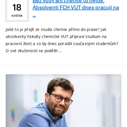
Bez vody ani chemie to nejde:
18
Absolventi FCH VUT dnes pracují na
...
KVĚTEN
Jaké to je přejít ze studia chemie přímo do praxe? Jak
absolventy Fakulty chemické VUT připraví studium na
pracovní život a co by dnes poradili současným studentům?
O své zkušenosti se podělili ...