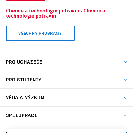
Chemie a technologie potravin - Chemie a
technologie potravin
VŠECHNY PROGRAMY
PRO UCHAZEČE
Studuj chemii na VUT
PRO STUDENTY
Nabídka programů
Aktuality
Jak se dostat na FCH
VĚDA A VÝZKUM
Informace ke studiu
Přípravné kurzy
Témata
Studijní programy
SPOLUPRÁCE
Den otevřených dveří
Centrum materiálového výzkumu
Pro prváky
Kontakty
Firemní spolupráce
Výzkumné skupiny