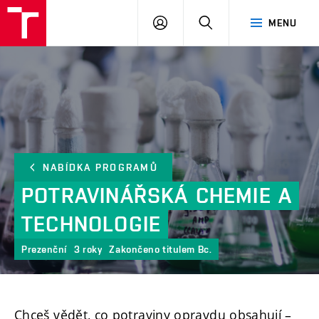
FCH
PŘIHLÁSIT
HLEDAT
MENU
VUT
SE
NABÍDKA PROGRAMŮ
POTRAVINÁŘSKÁ
CHEMIE
A
TECHNOLOGIE
Prezenční
3 roky
Zakončeno titulem Bc.
Chceš vědět, co potraviny opravdu obsahují –