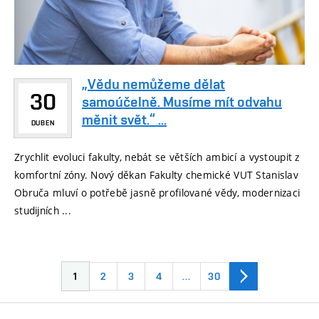
„Vědu nemůžeme dělat
30
samoúčelně. Musíme mít odvahu
měnit svět.“ ...
DUBEN
Zrychlit evoluci fakulty, nebát se větších ambicí a vystoupit z
komfortní zóny. Nový děkan Fakulty chemické VUT Stanislav
Obruča mluví o potřebě jasně profilované vědy, modernizaci
studijních ...
1
2
3
4
…
30