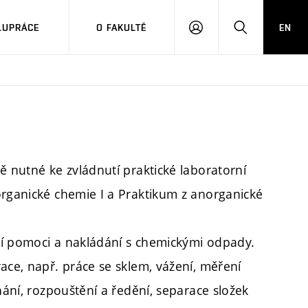
LUPRÁCE
O FAKULTĚ
EN
PŘIHLÁSIT
HLEDAT
SE
ě nutné ke zvládnutí praktické laboratorní
organické chemie I a Praktikum z anorganické
ní pomoci a nakládání s chemickými odpady.
ace, např. práce se sklem, vážení, měření
hání, rozpouštění a ředění, separace složek