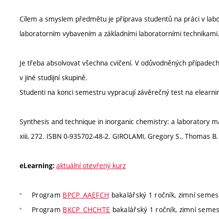
Cílem a smyslem předmětu je příprava studentů na práci v labo
laboratorním vybavením a základními laboratorními technikami
Je třeba absolvovat všechna cvičení. V odůvodněných případec
v jiné studijní skupině.
Studenti na konci semestru vypracují závěrečný test na elearni
Synthesis and technique in inorganic chemistry: a laboratory man
xiii, 272. ISBN 0-935702-48-2. GIROLAMI, Gregory S., Thomas B
aktuální otevřený kurz
eLearning:
Program
BPCP_AAEFCH
bakalářský 1 ročník, zimní semest
Program
BKCP_CHCHTE
bakalářský 1 ročník, zimní semestr