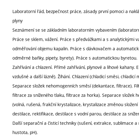
Laboratorní řád, bezpečnost práce, zásady první pomoci a nakl
plyny
Seznámení se se základním laboratorním vybavením (laboratorní
Práce se sklem, vážení. Práce s předvážkami a s analytickými 
odměřování objemu kapalin. Práce s dávkovačem a automatick
odměrné baňky, pipety, byrety). Práce s automatickou byretou.
Zahřívání a chlazení. Přímé zahřívání, plynové a lihové kahany. E
vzdušné a další lázně). Žíhání. Chlazení (chladicí směsi, chladicí 
Separace složek nehomogenních směsí (dekantace, filtrace). Filtr
filtrace za sníženého tlaku, filtrace za horka). Separace složek 
(volná, rušená, frakční krystalizace, krystalizace změnou složení 
destilace, rektifikace, destilace s vodní parou, destilace za sníže
Další separační a čisticí techniky (sušení, extrakce, sublimace a 
hustota, pH).