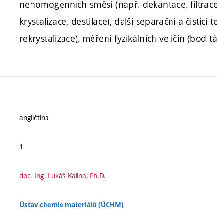
nehomogenních směsí (např. dekantace, filtrac
krystalizace, destilace), další separační a čisticí
rekrystalizace), měření fyzikálních veličin (bod t
angličtina
1
doc. Ing. Lukáš Kalina, Ph.D.
Ústav chemie materiálů (ÚCHM)