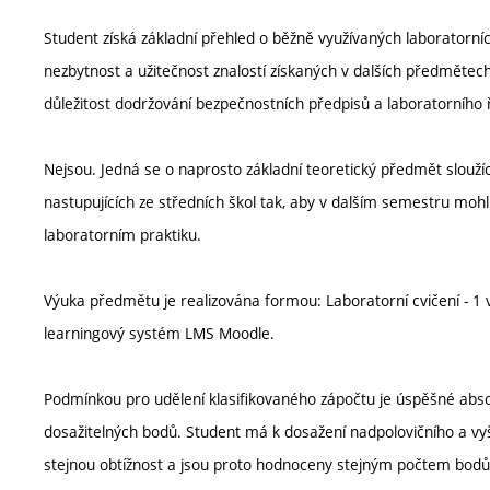
Student získá základní přehled o běžně využívaných laboratorn
nezbytnost a užitečnost znalostí získaných v dalších předmětec
důležitost dodržování bezpečnostních předpisů a laboratorního 
Nejsou. Jedná se o naprosto základní teoretický předmět slouží
nastupujících ze středních škol tak, aby v dalším semestru mohli
laboratorním praktiku.
Výuka předmětu je realizována formou: Laboratorní cvičení - 1 v
learningový systém LMS Moodle.
Podmínkou pro udělení klasifikovaného zápočtu je úspěšné absol
dosažitelných bodů. Student má k dosažení nadpolovičního a vyš
stejnou obtížnost a jsou proto hodnoceny stejným počtem bodů