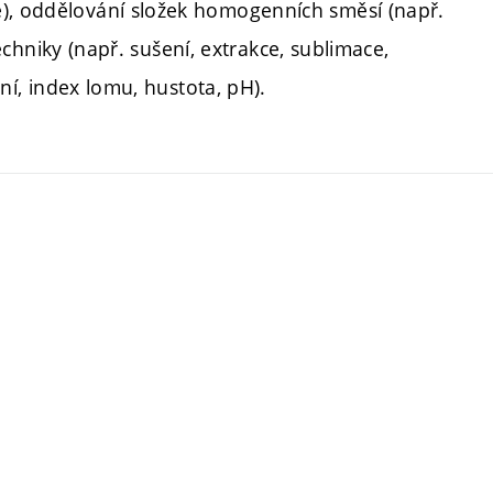
e), oddělování složek homogenních směsí (např.
 techniky (např. sušení, extrakce, sublimace,
ání, index lomu, hustota, pH).