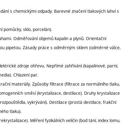
ádání s chemickými odpady. Barevné značení tlakových lahví s
 pomůcky, sklo, porcelán).
vahami. Odměřování objemů kapalin a plynů. Orientační
ou pipetou. Zásady práce s odměrným sklem (odměrné válce,
lektrické zdroje ohřevu. Nepřímé zahřívání (kapalinové, parní,
media). Chlazení par.
ační materiály. Způsoby filtrace (filtrace za normálního tlaku,
homogenních směsí (krystalizace, destilace). Druhy krystalizace
rozpouštědla, vykrývání). Destilace (prostá destilace, frakční
ného tlaku).
rekrystalizace). Měření fyzikálních veličin (bod tání, index lomu,