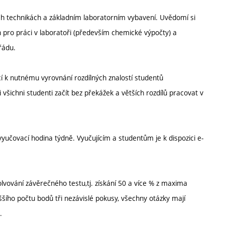
ích technikách a základním laboratorním vybavení. Uvědomí si
h pro práci v laboratoři (především chemické výpočty) a
řádu.
cí k nutnému vyrovnání rozdílných znalostí studentů
 všichni studenti začít bez překážek a větších rozdílů pracovat v
yučovací hodina týdně. Vyučujícím a studentům je k dispozici e-
vování závěrečného testu,tj. získání 50 a více % z maxima
šího počtu bodů tři nezávislé pokusy, všechny otázky mají
.