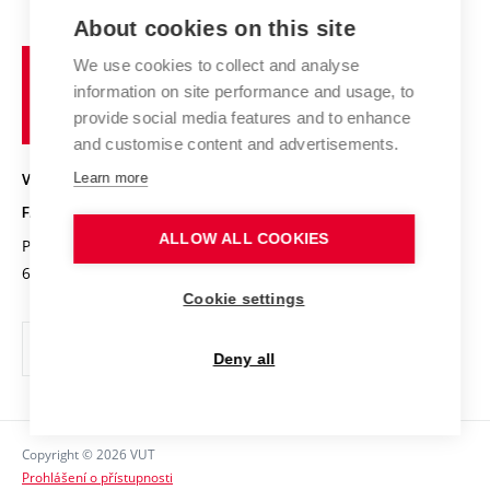
E-přihláška
Zahraniční spolupráce
Výsledky VaV
About cookies on this site
Studium a stáže v zahraničí
Organizační struktura
Fórum Chemistry and Life
Vysoké
Projekty
We use cookies to collect and analyse
Pracovní nabídky
Historie fakulty
učení
Střední školy a FCH
information on site performance and usage, to
Úspěchy a ocenění
Den chemie
technické
Kalendář akcí
provide social media features and to enhance
Popularizace vědy
Konference a soutěže
v
and customise content and advertisements.
Chemici z VUT
Fotogalerie
Brně
Kvalifikační řízení
Learn more
VYSOKÉ UČENÍ TECHNICKÉ V BRNĚ
Stipendia
Absolventi
FAKULTA CHEMICKÁ
Studijní předpisy
Reklamní předměty
ALLOW ALL COOKIES
Purkyňova 464/118
www.fch.vut.cz
Fakultní časopis
612 00 Brno
info@fch.vut.cz
Cookie settings
Pro média
Informační tabule
Deny all
Sociální bezpečí
Ochrana osobních údajů
Copyright © 2026 VUT
Kontakty
Prohlášení o přístupnosti