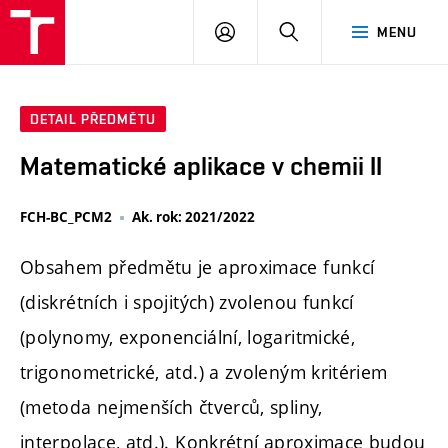
FCH
PŘIHLÁSIT
HLEDAT
MENU
VUT
SE
DETAIL PŘEDMĚTU
Matematické aplikace v chemii II
FCH-BC_PCM2
Ak. rok: 2021/2022
Obsahem předmětu je aproximace funkcí
(diskrétních i spojitých) zvolenou funkcí
(polynomy, exponenciální, logaritmické,
trigonometrické, atd.) a zvoleným kritériem
(metoda nejmenších čtverců, spliny,
interpolace, atd.). Konkrétní aproximace budou