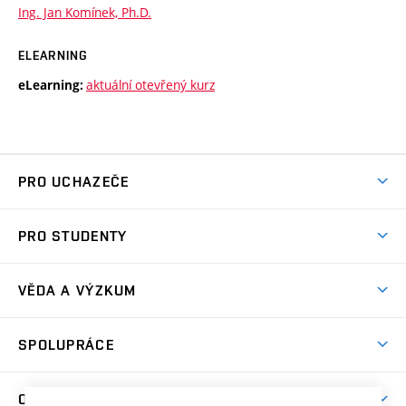
Ing. Jan Komínek, Ph.D.
ELEARNING
aktuální otevřený kurz
eLearning:
PRO UCHAZEČE
Studuj chemii na VUT
PRO STUDENTY
Nabídka programů
Aktuality
Jak se dostat na FCH
VĚDA A VÝZKUM
Informace ke studiu
Přípravné kurzy
Témata
Studijní programy
SPOLUPRÁCE
Den otevřených dveří
Centrum materiálového výzkumu
Pro prváky
Kontakty
Firemní spolupráce
Výzkumné skupiny
O FAKULTĚ
Knihovna