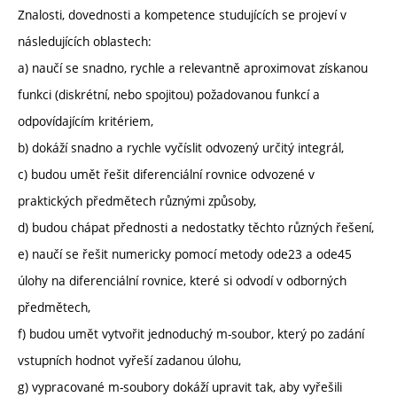
Znalosti, dovednosti a kompetence studujících se projeví v
následujících oblastech:
a) naučí se snadno, rychle a relevantně aproximovat získanou
funkci (diskrétní, nebo spojitou) požadovanou funkcí a
odpovídajícím kritériem,
b) dokáží snadno a rychle vyčíslit odvozený určitý integrál,
c) budou umět řešit diferenciální rovnice odvozené v
praktických předmětech různými způsoby,
d) budou chápat přednosti a nedostatky těchto různých řešení,
e) naučí se řešit numericky pomocí metody ode23 a ode45
úlohy na diferenciální rovnice, které si odvodí v odborných
předmětech,
f) budou umět vytvořit jednoduchý m-soubor, který po zadání
vstupních hodnot vyřeší zadanou úlohu,
g) vypracované m-soubory dokáží upravit tak, aby vyřešili