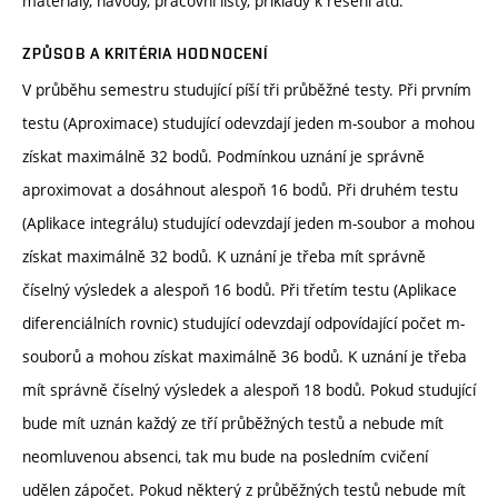
materiály, návody, pracovní listy, příklady k řešení atd.
ZPŮSOB A KRITÉRIA HODNOCENÍ
V průběhu semestru studující píší tři průběžné testy. Při prvním
testu (Aproximace) studující odevzdají jeden m-soubor a mohou
získat maximálně 32 bodů. Podmínkou uznání je správně
aproximovat a dosáhnout alespoň 16 bodů. Při druhém testu
(Aplikace integrálu) studující odevzdají jeden m-soubor a mohou
získat maximálně 32 bodů. K uznání je třeba mít správně
číselný výsledek a alespoň 16 bodů. Při třetím testu (Aplikace
diferenciálních rovnic) studující odevzdají odpovídající počet m-
souborů a mohou získat maximálně 36 bodů. K uznání je třeba
mít správně číselný výsledek a alespoň 18 bodů. Pokud studující
bude mít uznán každý ze tří průběžných testů a nebude mít
neomluvenou absenci, tak mu bude na posledním cvičení
udělen zápočet. Pokud některý z průběžných testů nebude mít