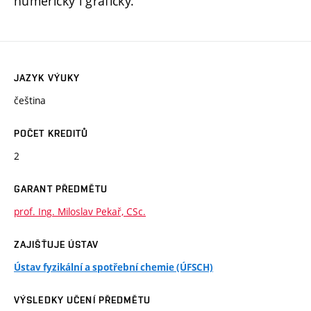
numericky i graficky.
JAZYK VÝUKY
čeština
POČET KREDITŮ
2
GARANT PŘEDMĚTU
prof. Ing. Miloslav Pekař, CSc.
ZAJIŠŤUJE ÚSTAV
Ústav fyzikální a spotřební chemie (ÚFSCH)
VÝSLEDKY UČENÍ PŘEDMĚTU