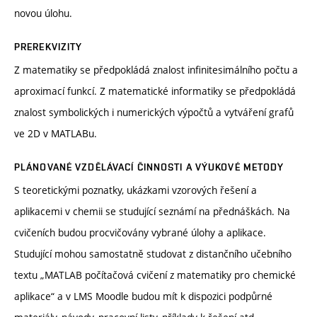
novou úlohu.
PREREKVIZITY
Z matematiky se předpokládá znalost infinitesimálního počtu a
aproximací funkcí. Z matematické informatiky se předpokládá
znalost symbolických i numerických výpočtů a vytváření grafů
ve 2D v MATLABu.
PLÁNOVANÉ VZDĚLÁVACÍ ČINNOSTI A VÝUKOVÉ METODY
S teoretickými poznatky, ukázkami vzorových řešení a
aplikacemi v chemii se studující seznámí na přednáškách. Na
cvičeních budou procvičovány vybrané úlohy a aplikace.
Studující mohou samostatně studovat z distančního učebního
textu „MATLAB počítačová cvičení z matematiky pro chemické
aplikace“ a v LMS Moodle budou mít k dispozici podpůrné