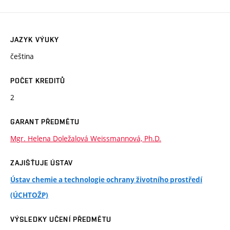
JAZYK VÝUKY
čeština
POČET KREDITŮ
2
GARANT PŘEDMĚTU
Mgr. Helena Doležalová Weissmannová, Ph.D.
ZAJIŠŤUJE ÚSTAV
Ústav chemie a technologie ochrany životního prostředí
(ÚCHTOŽP)
VÝSLEDKY UČENÍ PŘEDMĚTU