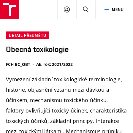
FCH
PŘIHLÁSIT
HLEDAT
MENU
VUT
SE
DETAIL PŘEDMĚTU
Obecná toxikologie
FCH-BC_OBT
Ak. rok: 2021/2022
Vymezení základní toxikologické terminologie,
historie, objasnění vztahu mezi dávkou a
účinkem, mechanismu toxického účinku,
faktory ovlivňující toxický účinek, charakteristika
toxických účinků, základní principy. Interakce
mezi toxickými látkami. Mechanismus průniku