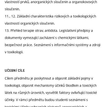
vlastností prvků, anorganických sloučenin a organokovových
sloučenin.
11., 12. Základní charakteristika rizikových a toxikologických
vlastností organických sloučenin.
13. Přehled terapie otrav, antidota. Legislativní předpisy a
dokumenty vymezující zacházení s chemickými látkami,
bezpečnost práce. Seznámení s informačními systémy a zdroji
v toxikologii.
UČEBNÍ CÍLE
Cílem předmětu je poskytnout a objasnit základní pojmy v
toxikologii, objasnit mechanismy účinků škodlivin a toxických
látek na různých úrovních, vysvětlit faktory ovlivňující toxické
účinky. V rámci předmětu budou studenti seznámeni s
toxickými účinky vybraných zástupců anorganických a