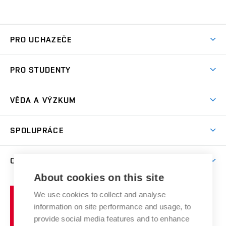
PRO UCHAZEČE
Studuj chemii na VUT
PRO STUDENTY
Nabídka programů
Aktuality
Jak se dostat na FCH
VĚDA A VÝZKUM
Informace ke studiu
Přípravné kurzy
Témata
Studijní programy
SPOLUPRÁCE
Den otevřených dveří
Centrum materiálového výzkumu
Pro prváky
Kontakty
Firemní spolupráce
Výzkumné skupiny
O FAKULTĚ
Knihovna
E-přihláška
Zahraniční spolupráce
Výsledky VaV
About cookies on this site
Studium a stáže v zahraničí
Organizační struktura
Fórum Chemistry and Life
Vysoké
Projekty
We use cookies to collect and analyse
Pracovní nabídky
Historie fakulty
učení
Střední školy a FCH
information on site performance and usage, to
Úspěchy a ocenění
Den chemie
technické
Kalendář akcí
provide social media features and to enhance
Popularizace vědy