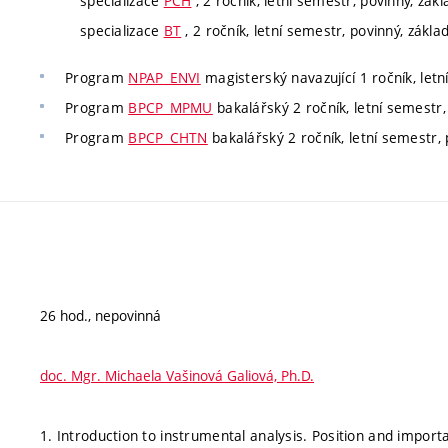
specializace
PCH
, 2 ročník, letní semestr, povinný, zák
specializace
BT
, 2 ročník, letní semestr, povinný, zákla
Program
NPAP_ENVI
magisterský navazující 1 ročník, letn
Program
BPCP_MPMU
bakalářský 2 ročník, letní semestr,
Program
BPCP_CHTN
bakalářský 2 ročník, letní semestr, 
26 hod., nepovinná
doc. Mgr. Michaela Vašinová Galiová, Ph.D.
1. Introduction to instrumental analysis. Position and importa