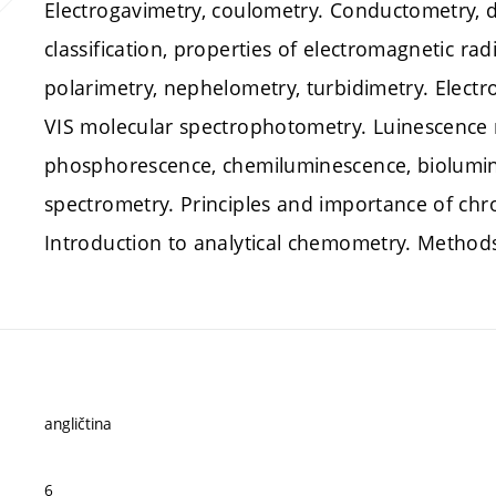
Electrogavimetry, coulometry. Conductometry, di
classification, properties of electromagnetic rad
polarimetry, nephelometry, turbidimetry. Electr
VIS molecular spectrophotometry. Luinescence 
phosphorescence, chemiluminescence, biolumin
spectrometry. Principles and importance of ch
Introduction to analytical chemometry. Methods
angličtina
6