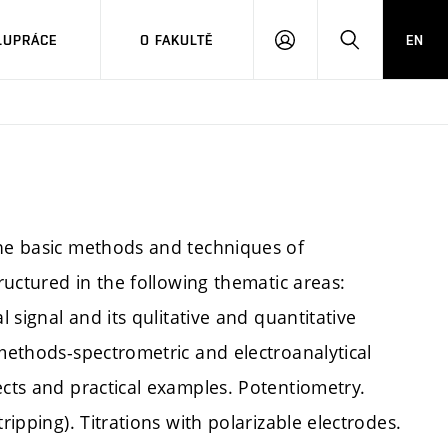
LUPRÁCE
O FAKULTĚ
EN
PŘIHLÁSIT
HLEDAT
SE
the basic methods and techniques of
tructured in the following thematic areas:
l signal and its qulitative and quantitative
 methods-spectrometric and electroanalytical
ects and practical examples. Potentiometry.
ripping). Titrations with polarizable electrodes.