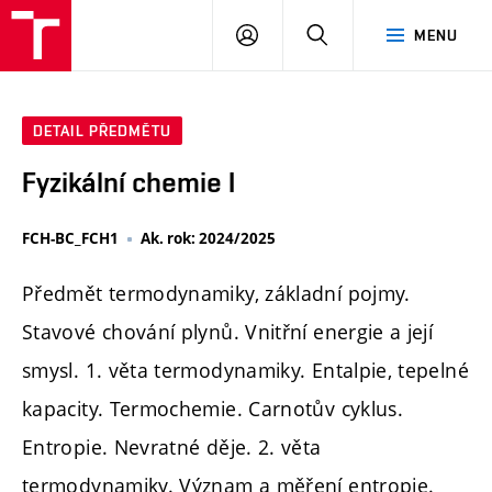
FCH
PŘIHLÁSIT
HLEDAT
MENU
VUT
SE
DETAIL PŘEDMĚTU
Fyzikální chemie I
FCH-BC_FCH1
Ak. rok: 2024/2025
Předmět termodynamiky, základní pojmy.
Stavové chování plynů. Vnitřní energie a její
smysl. 1. věta termodynamiky. Entalpie, tepelné
kapacity. Termochemie. Carnotův cyklus.
Entropie. Nevratné děje. 2. věta
termodynamiky. Význam a měření entropie.