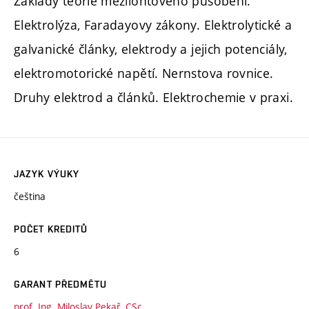
Základy teorie meziiontového působení.
Elektrolýza, Faradayovy zákony. Elektrolytické a
galvanické články, elektrody a jejich potenciály,
elektromotorické napětí. Nernstova rovnice.
Druhy elektrod a článků. Elektrochemie v praxi.
JAZYK VÝUKY
čeština
POČET KREDITŮ
6
GARANT PŘEDMĚTU
prof. Ing. Miloslav Pekař, CSc.