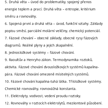
5. Druhá věta – úvod do problematiky, spojený přenos
energie teplem a prací. Druhá věta – entropie, kritérium
směru a rovnováhy.
6. Spojená první a druhá věta – úvod, funkční vztahy. Základy
popisu směsí, parciální molární veličiny, chemický potenciál.
7. Fázové chování – obecné základy, obecné rysy fázových
diagramů. Reálné plyny a jejich zkapalnění.
8. Jednosložkové systémy – fázové chování.
9. Raoultův a Henryho zákon. Termodynamika roztoků,
aktivita. Fázové chování dvousložkových systémů kapalina-
pára. Fázové chování omezeně mísitelných systémů.
10. Fázové chování kapalina-tuhá látka. Třísložkové systémy.
Chemické rovnováhy, rovnovážná konstanta.
11. Elektrolyty, vodivost, vedení proudu roztoky.
12. Rovnováhy v roztocích elektrolytů, meziiontové působení.