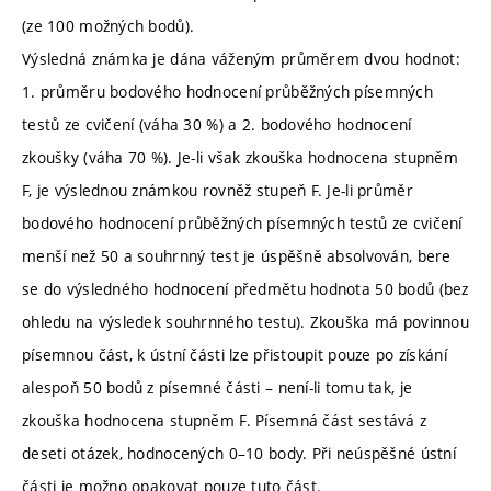
(ze 100 možných bodů).
Výsledná známka je dána váženým průměrem dvou hodnot:
1. průměru bodového hodnocení průběžných písemných
testů ze cvičení (váha 30 %) a 2. bodového hodnocení
zkoušky (váha 70 %). Je-li však zkouška hodnocena stupněm
F, je výslednou známkou rovněž stupeň F. Je-li průměr
bodového hodnocení průběžných písemných testů ze cvičení
menší než 50 a souhrnný test je úspěšně absolvován, bere
se do výsledného hodnocení předmětu hodnota 50 bodů (bez
ohledu na výsledek souhrnného testu). Zkouška má povinnou
písemnou část, k ústní části lze přistoupit pouze po získání
alespoň 50 bodů z písemné části – není-li tomu tak, je
zkouška hodnocena stupněm F. Písemná část sestává z
deseti otázek, hodnocených 0–10 body. Při neúspěšné ústní
části je možno opakovat pouze tuto část.