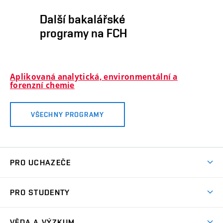
Další bakalářské
programy na FCH
Aplikovaná analytická, environmentální a
forenzní chemie
VŠECHNY PROGRAMY
PRO UCHAZEČE
Studuj chemii na VUT
PRO STUDENTY
Nabídka programů
Aktuality
Jak se dostat na FCH
VĚDA A VÝZKUM