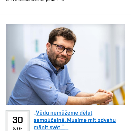
„Vědu nemůžeme dělat
30
samoúčelně. Musíme mít odvahu
měnit svět.“ ...
DUBEN