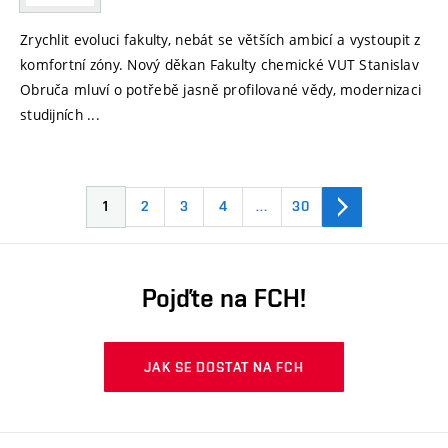
Zrychlit evoluci fakulty, nebát se větších ambicí a vystoupit z
komfortní zóny. Nový děkan Fakulty chemické VUT Stanislav
Obruča mluví o potřebě jasně profilované vědy, modernizaci
studijních ...
1
2
3
4
…
30
Pojďte na FCH!
JAK SE DOSTAT NA FCH