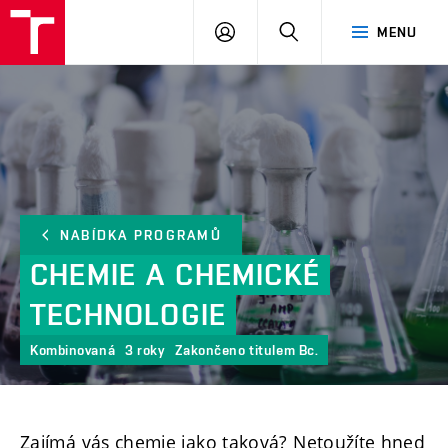
FCH
PŘIHLÁSIT
HLEDAT
MENU
VUT
SE
NABÍDKA PROGRAMŮ
CHEMIE
A
CHEMICKÉ
TECHNOLOGIE
Kombinovaná
3 roky
Zakončeno titulem Bc.
Zajímá vás chemie jako taková? Netoužíte hned