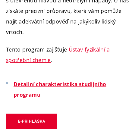
s otevřenou hlavou a neotřelými nápady. U nás
získáte precizní průpravu, která vám pomůže
najít adekvátní odpověď na jakýkoliv lidský
vrtoch.
Tento program zajišťuje
Ústav fyzikální a
spotřební chemie
.
Detailní charakteristika studijního
programu
E-PŘIHLÁŠKA