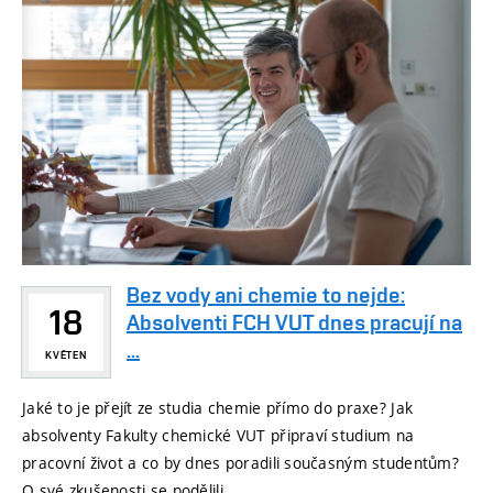
Bez vody ani chemie to nejde:
18
Absolventi FCH VUT dnes pracují na
...
KVĚTEN
Jaké to je přejít ze studia chemie přímo do praxe? Jak
absolventy Fakulty chemické VUT připraví studium na
pracovní život a co by dnes poradili současným studentům?
O své zkušenosti se podělili ...