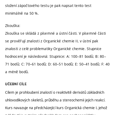
složení zápočtového testu je pak napsat tento test
minimálně na 50 %.
Zkouška:
Zkouška se skládá z písemné a ústní části. V písemné části
se prověřují znalosti z Organické chemie II, v ústní pak
znalosti z celé problematiky Organické chemie. Stupnice
hodnocení je následovná: Stupnice: A: 100–81 bodů; B: 80–
71 bodů; C: 70–61 bodů; D: 60–51 bodů; E: 50–41 bodů; F: 40
a méně bodů.
UČEBNÍ CÍLE
Cílem je prohloubení znalostí o reaktivitě derivátů základních
uhlovodíkových skeletů, průběhu a stereochemii jejich reakcí.
Kurs navazuje na předcházející kurs Organická chemie I, jehož