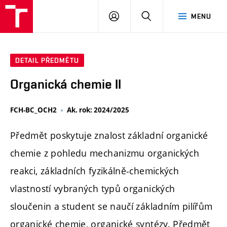
FCH
PŘIHLÁSIT
HLEDAT
MENU
VUT
SE
DETAIL PŘEDMĚTU
Organická chemie II
FCH-BC_OCH2
Ak. rok: 2024/2025
Předmět poskytuje znalost základní organické
chemie z pohledu mechanizmu organických
reakci, základních fyzikálně-chemických
vlastností vybraných typů organických
sloučenin a student se naučí základním pilířům
organické chemie, organické syntézy. Předmět