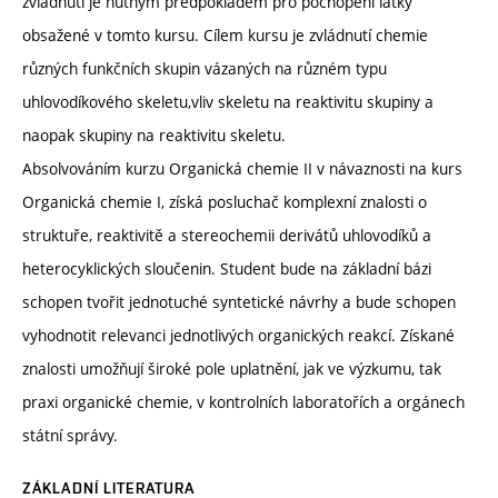
zvládnutí je nutným předpokladem pro pochopení látky
obsažené v tomto kursu. Cílem kursu je zvládnutí chemie
různých funkčních skupin vázaných na různém typu
uhlovodíkového skeletu,vliv skeletu na reaktivitu skupiny a
naopak skupiny na reaktivitu skeletu.
Absolvováním kurzu Organická chemie II v návaznosti na kurs
Organická chemie I, získá posluchač komplexní znalosti o
struktuře, reaktivitě a stereochemii derivátů uhlovodíků a
heterocyklických sloučenin. Student bude na základní bázi
schopen tvořit jednotuché syntetické návrhy a bude schopen
vyhodnotit relevanci jednotlivých organických reakcí. Získané
znalosti umožňují široké pole uplatnění, jak ve výzkumu, tak
praxi organické chemie, v kontrolních laboratořích a orgánech
státní správy.
ZÁKLADNÍ LITERATURA