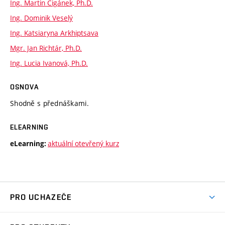
Ing. Martin Cigánek, Ph.D.
Ing. Dominik Veselý
Ing. Katsiaryna Arkhiptsava
Mgr. Jan Richtár, Ph.D.
Ing. Lucia Ivanová, Ph.D.
OSNOVA
Shodně s přednáškami.
ELEARNING
aktuální otevřený kurz
eLearning:
PRO UCHAZEČE
Studuj chemii na VUT