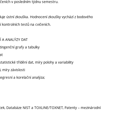
ičeních v posledním týdnu semestru.
uje ústní zkouška. Hodnocení zkoušky vychází z bodového
 kontrolních testů na cvičeních.
Í A ANALÝZY DAT
ingenční grafy a tabulky
at
atistické třídění dat, míry polohy a variability
 míry závislosti
Regresní a korelační analýza;
látek, Databáze NIST a TOXLINE/TOXNET, Patenty – mezinárodní