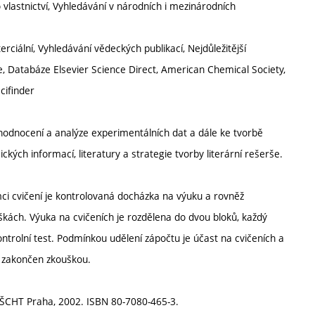
lastnictví, Vyhledávání v národních i mezinárodních
ciální, Vyhledávání vědeckých publikací, Nejdůležitější
Databáze Elsevier Science Direct, American Chemical Society,
cifinder
hodnocení a analýze experimentálních dat a dále ke tvorbě
kých informací, literatury a strategie tvorby literární rešerše.
ci cvičení je kontrolovaná docházka na výuku a rovněž
kách. Výuka na cvičeních je rozdělena do dvou bloků, každý
ontrolní test. Podmínkou udělení zápočtu je účast na cvičeních a
e zakončen zkouškou.
 VŠCHT Praha, 2002. ISBN 80-7080-465-3.