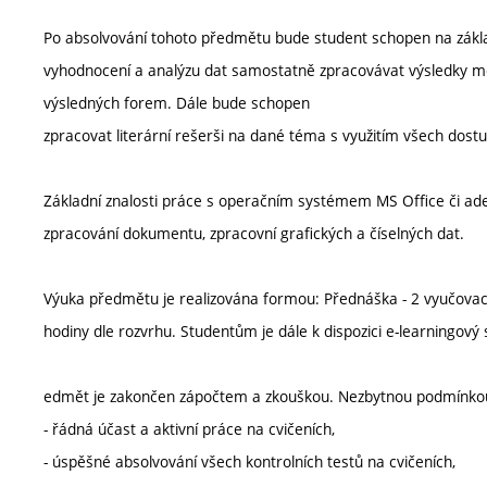
Po absolvování tohoto předmětu bude student schopen na základ
vyhodnocení a analýzu dat samostatně zpracovávat výsledky měř
výsledných forem. Dále bude schopen
zpracovat literární rešerši na dané téma s využitím všech dost
Základní znalosti práce s operačním systémem MS Office či adek
zpracování dokumentu, zpracovní grafických a číselných dat.
Výuka předmětu je realizována formou: Přednáška - 2 vyučovací
hodiny dle rozvrhu. Studentům je dále k dispozici e-learningov
edmět je zakončen zápočtem a zkouškou. Nezbytnou podmínkou 
- řádná účast a aktivní práce na cvičeních,
- úspěšné absolvování všech kontrolních testů na cvičeních,