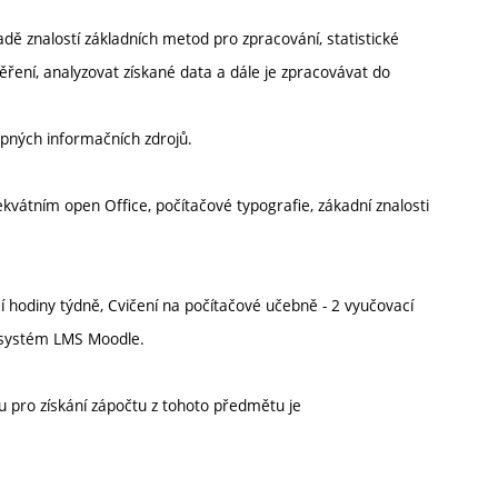
ě znalostí základních metod pro zpracování, statistické
ení, analyzovat získané data a dále je zpracovávat do
upných informačních zdrojů.
vátním open Office, počítačové typografie, zákadní znalosti
 hodiny týdně, Cvičení na počítačové učebně - 2 vyučovací
ý systém LMS Moodle.
pro získání zápočtu z tohoto předmětu je