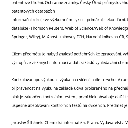
patentové třídění, Ochranné známky, Český Úřad průmyslového v
patentových databázích
Informační zdroje ve výzkumném cyklu – primární, sekundární, ter
databáze (Thomson Reuters, Web of Science/Web of Knowledge, 
Springer, Wiley), Možnosti knihovny FCH, Národní knihovna ČR, S
Cílem předmětu je nabytí znalostí potřebných ke zpracování, vy
výstupů ze získaných informací a dat, základů vyhledávání chemic
Kontrolovanopu výukou je výuka na cvičeních dle rozvrhu. V rám
přípravenost na výuku na základě učiva probíraného na přednáš
blok je zakončen kontrolním testem, první blok obsahuje další k
úspěšné absolvování kontrolních testů na cvičeních. Předmět j
Jaroslav Šilhánek. Chemická informatika. Praha: Vydavatelství