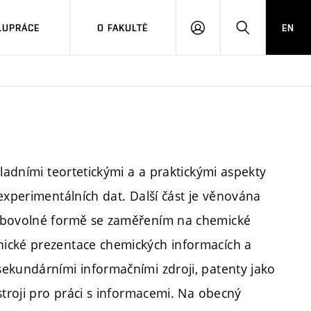
LUPRÁCE
O FAKULTĚ
EN
PŘIHLÁSIT
HLEDAT
SE
kladními teortetickými a a praktickými aspekty
experimentálních dat. Další část je věnována
libovolné formě se zaměřením na chemické
ické prezentace chemických informacích a
ekundárními informačními zdroji, patenty jako
stroji pro práci s informacemi. Na obecný