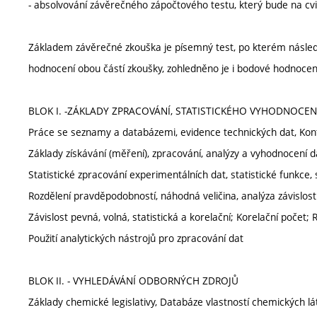
- absolvování závěrečného zápočtového testu, který bude na cv
Základem závěrečné zkouška je písemný test, po kterém násled
hodnocení obou částí zkoušky, zohledněno je i bodové hodnocení
BLOK I. -ZÁKLADY ZPRACOVÁNÍ, STATISTICKÉHO VYHODNOCEN
Práce se seznamy a databázemi, evidence technických dat, Kont
Základy získávání (měření), zpracování, analýzy a vyhodnocení d
Statistické zpracování experimentálních dat, statistické funkce, st
Rozdělení pravděpodobností, náhodná veličina, analýza závislosti,
Závislost pevná, volná, statistická a korelační; Korelační počet; 
Použití analytických nástrojů pro zpracování dat
BLOK II. - VYHLEDÁVÁNÍ ODBORNÝCH ZDROJŮ
Základy chemické legislativy, Databáze vlastností chemických 