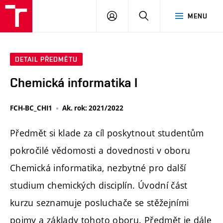
FCH
PŘIHLÁSIT
HLEDAT
MENU
VUT
SE
DETAIL PŘEDMĚTU
Chemická informatika I
FCH-BC_CHI1
Ak. rok: 2021/2022
Předmět si klade za cíl poskytnout studentům
pokročilé vědomosti a dovednosti v oboru
Chemická informatika, nezbytné pro další
studium chemických disciplín. Úvodní část
kurzu seznamuje posluchače se stěžejními
pojmy a základy tohoto oboru. Předmět je dále