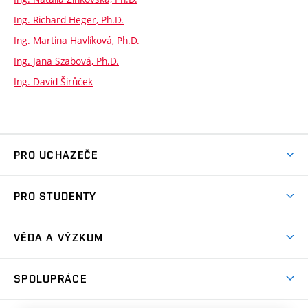
Ing. Richard Heger, Ph.D.
Ing. Martina Havlíková, Ph.D.
Ing. Jana Szabová, Ph.D.
Ing. David Širůček
PRO UCHAZEČE
Studuj chemii na VUT
PRO STUDENTY
Nabídka programů
Aktuality
Jak se dostat na FCH
VĚDA A VÝZKUM
Informace ke studiu
Přípravné kurzy
Témata
Studijní programy
SPOLUPRÁCE
Den otevřených dveří
Centrum materiálového výzkumu
Pro prváky
Kontakty
Firemní spolupráce