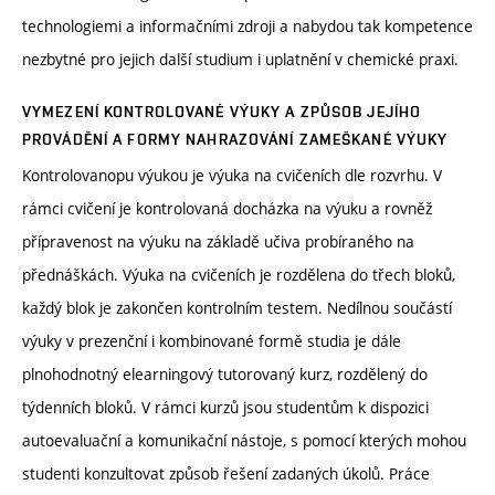
technologiemi a informačními zdroji a nabydou tak kompetence
nezbytné pro jejich další studium i uplatnění v chemické praxi.
VYMEZENÍ KONTROLOVANÉ VÝUKY A ZPŮSOB JEJÍHO
PROVÁDĚNÍ A FORMY NAHRAZOVÁNÍ ZAMEŠKANÉ VÝUKY
Kontrolovanopu výukou je výuka na cvičeních dle rozvrhu. V
rámci cvičení je kontrolovaná docházka na výuku a rovněž
přípravenost na výuku na základě učiva probíraného na
přednáškách. Výuka na cvičeních je rozdělena do třech bloků,
každý blok je zakončen kontrolním testem. Nedílnou součástí
výuky v prezenční i kombinované formě studia je dále
plnohodnotný elearningový tutorovaný kurz, rozdělený do
týdenních bloků. V rámci kurzů jsou studentům k dispozici
autoevaluační a komunikační nástoje, s pomocí kterých mohou
studenti konzultovat způsob řešení zadaných úkolů. Práce