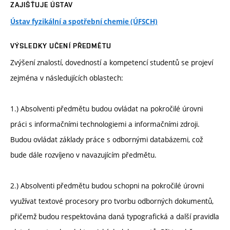
ZAJIŠŤUJE ÚSTAV
Ústav fyzikální a spotřební chemie (ÚFSCH)
VÝSLEDKY UČENÍ PŘEDMĚTU
Zvýšení znalostí, dovedností a kompetencí studentů se projeví
zejména v následujících oblastech:
1.) Absolventi předmětu budou ovládat na pokročilé úrovni
práci s informačními technologiemi a informačními zdroji.
Budou ovládat základy práce s odbornými databázemi, což
bude dále rozvíjeno v navazujícím předmětu.
2.) Absolventi předmětu budou schopni na pokročilé úrovni
využívat textové procesory pro tvorbu odborných dokumentů,
přičemž budou respektována daná typografická a další pravidla