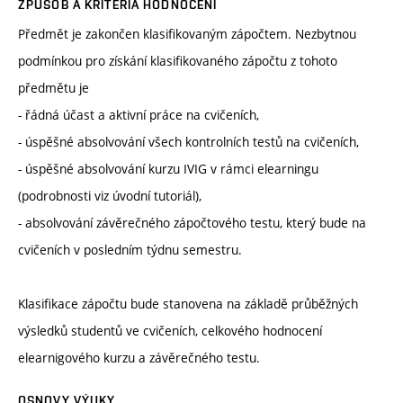
ZPŮSOB A KRITÉRIA HODNOCENÍ
Předmět je zakončen klasifikovaným zápočtem. Nezbytnou
podmínkou pro získání klasifikovaného zápočtu z tohoto
předmětu je
- řádná účast a aktivní práce na cvičeních,
- úspěšné absolvování všech kontrolních testů na cvičeních,
- úspěšné absolvování kurzu IVIG v rámci elearningu
(podrobnosti viz úvodní tutoriál),
- absolvování závěrečného zápočtového testu, který bude na
cvičeních v posledním týdnu semestru.
Klasifikace zápočtu bude stanovena na základě průběžných
výsledků studentů ve cvičeních, celkového hodnocení
elearnigového kurzu a závěrečného testu.
OSNOVY VÝUKY