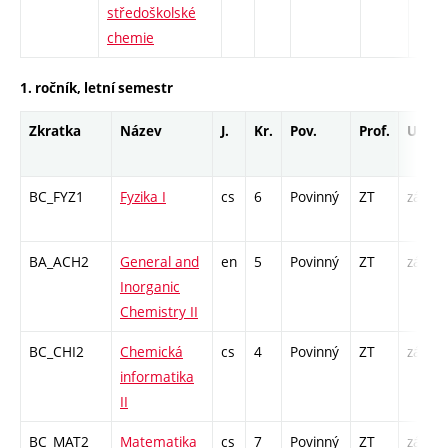
středoškolské
chemie
1. ročník, letní semestr
Zkratka
Název
J.
Kr.
Pov.
Prof.
Uk.
BC_FYZ1
Fyzika I
cs
6
Povinný
ZT
zá,zk
BA_ACH2
General and
en
5
Povinný
ZT
zá,zk
Inorganic
Chemistry II
BC_CHI2
Chemická
cs
4
Povinný
ZT
zá,zk
informatika
II
BC_MAT2
Matematika
cs
7
Povinný
ZT
zá,zk