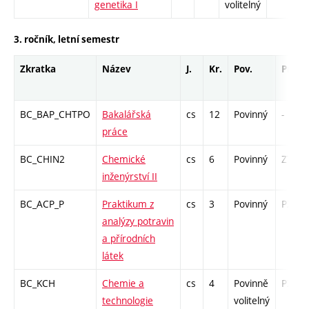
genetika I
volitelný
3. ročník, letní semestr
Zkratka
Název
J.
Kr.
Pov.
Prof.
BC_BAP_CHTPO
Bakalářská
cs
12
Povinný
-
práce
BC_CHIN2
Chemické
cs
6
Povinný
ZT
inženýrství II
BC_ACP_P
Praktikum z
cs
3
Povinný
PZ
analýzy potravin
a přírodních
látek
BC_KCH
Chemie a
cs
4
Povinně
PZ
technologie
volitelný