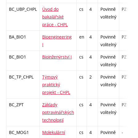
BC_UBP_CHPL
Úvod do
cs
4
Povinně
PZ
k
bakalářské
volitelný
práce - CHPL
BA_BIO1
Bioengineering
en
4
Povinně
PZ
I
volitelný
BC_BIO1
Bioinženýrství I
cs
4
Povinně
PZ
volitelný
BC_TP_CHPL
Týmový
cs
2
Povinně
PZ
praktický
volitelný
projekt - CHPL
BC_ZPT
Základy
cs
4
Povinně
PZ
potravinářských
volitelný
technologií
BC_MOG1
Molekulární
cs
4
Povinně
-