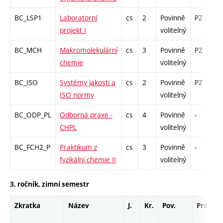
BC_LSP1
Laboratorní
cs
2
Povinně
PZ
k
projekt I
volitelný
BC_MCH
Makromolekulární
cs
3
Povinně
PZ
z
chemie
volitelný
BC_ISO
Systémy jakosti a
cs
2
Povinně
PZ
k
ISO normy
volitelný
BC_ODP_PL
Odborná praxe -
cs
4
Povinně
-
z
CHPL
volitelný
BC_FCH2_P
Praktikum z
cs
3
Povinně
-
k
fyzikální chemie II
volitelný
3. ročník, zimní semestr
Zkratka
Název
J.
Kr.
Pov.
Prof.