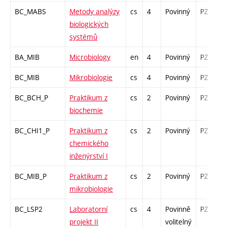
BC_MABS
Metody analýzy
cs
4
Povinný
PZ
biologických
systémů
BA_MIB
Microbiology
en
4
Povinný
PZ
BC_MIB
Mikrobiologie
cs
4
Povinný
PZ
BC_BCH_P
Praktikum z
cs
2
Povinný
PZ
biochemie
BC_CHI1_P
Praktikum z
cs
2
Povinný
PZ
k
chemického
inženýrství I
BC_MIB_P
Praktikum z
cs
2
Povinný
PZ
mikrobiologie
BC_LSP2
Laboratorní
cs
4
Povinně
PZ
k
projekt II
volitelný