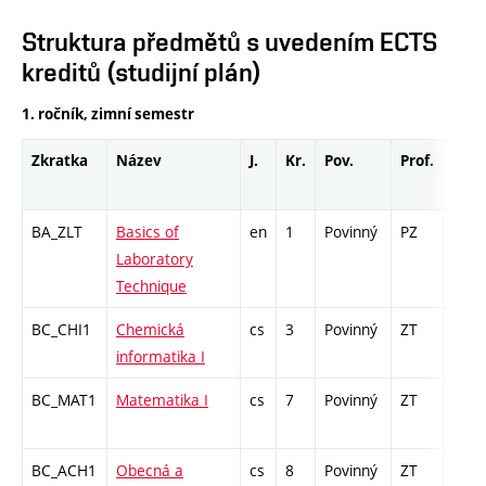
Struktura předmětů s uvedením ECTS
kreditů (studijní plán)
1. ročník, zimní semestr
Zkratka
Název
J.
Kr.
Pov.
Prof.
Uk.
BA_ZLT
Basics of
en
1
Povinný
PZ
kl
Laboratory
Technique
BC_CHI1
Chemická
cs
3
Povinný
ZT
kl
informatika I
BC_MAT1
Matematika I
cs
7
Povinný
ZT
zá,zk
BC_ACH1
Obecná a
cs
8
Povinný
ZT
zá,zk