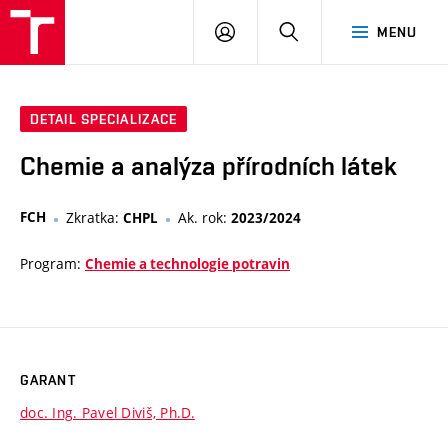
FCH
PŘIHLÁSIT
HLEDAT
MENU
VUT
SE
DETAIL SPECIALIZACE
Chemie a analýza přírodních látek
FCH
Zkratka:
Ak. rok:
CHPL
2023/2024
Program:
Chemie a technologie potravin
GARANT
doc. Ing. Pavel Diviš, Ph.D.