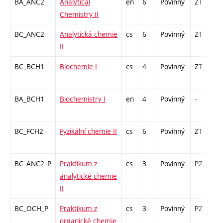
BA_ANC2
Analytical
en
6
Povinný
ZT
z
Chemistry II
BC_ANC2
Analytická chemie
cs
6
Povinný
ZT
z
II
BC_BCH1
Biochemie I
cs
4
Povinný
ZT
z
BA_BCH1
Biochemistry I
en
4
Povinný
-
z
BC_FCH2
Fyzikální chemie II
cs
6
Povinný
ZT
z
BC_ANC2_P
Praktikum z
cs
3
Povinný
PZ
k
analytické chemie
II
BC_OCH_P
Praktikum z
cs
3
Povinný
PZ
k
organické chemie