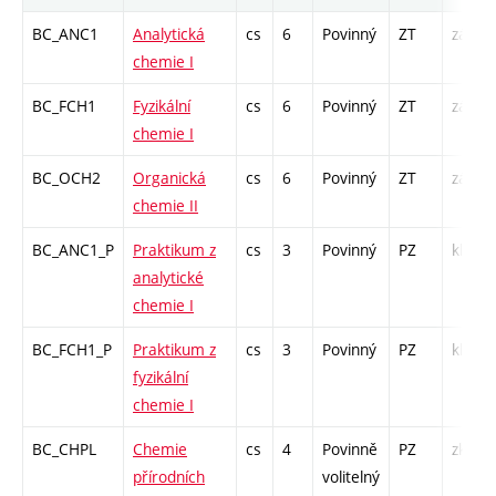
BC_ANC1
Analytická
cs
6
Povinný
ZT
zá,zk
chemie I
BC_FCH1
Fyzikální
cs
6
Povinný
ZT
zá,zk
chemie I
BC_OCH2
Organická
cs
6
Povinný
ZT
zá,zk
chemie II
BC_ANC1_P
Praktikum z
cs
3
Povinný
PZ
kl
analytické
chemie I
BC_FCH1_P
Praktikum z
cs
3
Povinný
PZ
kl
fyzikální
chemie I
BC_CHPL
Chemie
cs
4
Povinně
PZ
zk
přírodních
volitelný