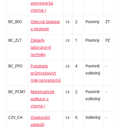
anorganická
chemie I
BC_BIO
Obecná biologie
cs
2
Povinný
ZT
zk
a ekologie
BC_ZLT
Základy
cs
1
Povinný
PZ
kl
laboratorní
techniky
BC_FPO
Fyziologie
cs
4
Povinně
-
zk
průmyslových
volitelný
mikroorganismů
BC_PCM1
Matematické
cs
2
Povinně
-
kl
aplikace v
volitelný
chemii I
CZV_CH
Opakování
cs
0
Volitelný
-
-
základů