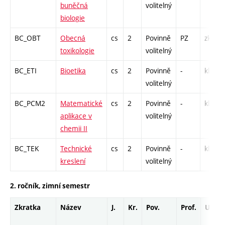
buněčná
volitelný
biologie
BC_OBT
Obecná
cs
2
Povinně
PZ
zk
toxikologie
volitelný
BC_ETI
Bioetika
cs
2
Povinně
-
kl
volitelný
BC_PCM2
Matematické
cs
2
Povinně
-
kl
aplikace v
volitelný
chemii II
BC_TEK
Technické
cs
2
Povinně
-
kl
kreslení
volitelný
2. ročník, zimní semestr
Zkratka
Název
J.
Kr.
Pov.
Prof.
Uk.