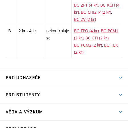
BC_ZPT (4 kr)
,
BC_KCH (4
kr)
,
BC_CHI2_P (2 kr)
,
BC_ZV (2 kr)
B
2 kr - 4 kr
nekontroluje
BC_FPO (4 kr)
,
BC_PCM1
se
(2 kr)
,
BC_ETI (2 kr)
,
BC_PCM2 (2 kr)
,
BC_TEK
(2 kr)
PRO UCHAZEČE
Studuj chemii na VUT
PRO STUDENTY
Nabídka programů
Aktuality
Jak se dostat na FCH
VĚDA A VÝZKUM
Informace ke studiu
Přípravné kurzy
Témata
Studijní programy