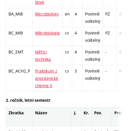
látek
BA_MIB
Microbiology
en
4
Povinně
PZ
zk
volitelný
BC_MIB
Mikrobiologie
cs
4
Povinně
PZ
zk
volitelný
BC_EMT
Měřicí
cs
4
Povinně
-
zá,zk
technika
volitelný
BC_ACH2_P
Praktikum z
cs
3
Povinně
-
kl
anorganické
volitelný
chemie II
2. ročník, letní semestr
Zkratka
Název
J.
Kr.
Pov.
Prof.
U