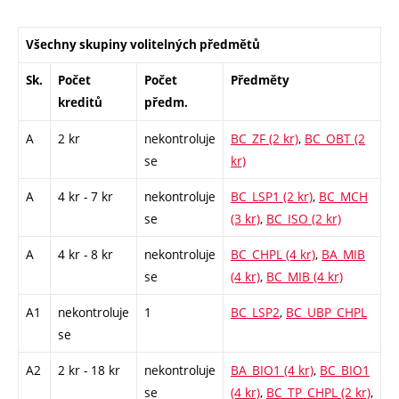
Všechny skupiny volitelných předmětů
Sk.
Počet
Počet
Předměty
kreditů
předm.
A
2 kr
nekontroluje
BC_ZF (2 kr)
,
BC_OBT (2
se
kr)
A
4 kr - 7 kr
nekontroluje
BC_LSP1 (2 kr)
,
BC_MCH
se
(3 kr)
,
BC_ISO (2 kr)
A
4 kr - 8 kr
nekontroluje
BC_CHPL (4 kr)
,
BA_MIB
se
(4 kr)
,
BC_MIB (4 kr)
A1
nekontroluje
1
BC_LSP2
,
BC_UBP_CHPL
se
A2
2 kr - 18 kr
nekontroluje
BA_BIO1 (4 kr)
,
BC_BIO1
se
(4 kr)
,
BC_TP_CHPL (2 kr)
,