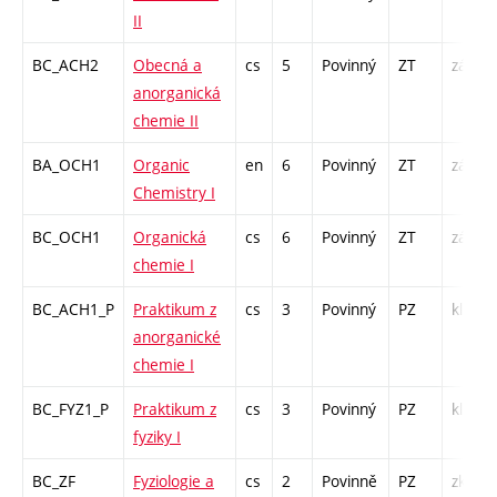
II
BC_ACH2
Obecná a
cs
5
Povinný
ZT
zá,zk
anorganická
chemie II
BA_OCH1
Organic
en
6
Povinný
ZT
zá,zk
Chemistry I
BC_OCH1
Organická
cs
6
Povinný
ZT
zá,zk
chemie I
BC_ACH1_P
Praktikum z
cs
3
Povinný
PZ
kl
anorganické
chemie I
BC_FYZ1_P
Praktikum z
cs
3
Povinný
PZ
kl
fyziky I
BC_ZF
Fyziologie a
cs
2
Povinně
PZ
zk