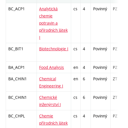
BC_ACP1
Analytická
cs
4
Povinný
PZ
chemie
potravin a
přírodních látek
I
BC_BIT1
Biotechnologie I
cs
4
Povinný
PZ
BA_ACP1
Food Analysis
en
4
Povinný
PZ
BA_CHIN1
Chemical
en
6
Povinný
ZT
Engineering I
BC_CHIN1
Chemické
cs
6
Povinný
ZT
inženýrství I
BC_CHPL
Chemie
cs
4
Povinný
PZ
přírodních látek