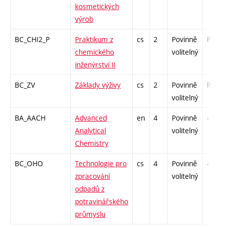
kosmetických
výrob
BC_CHI2_P
Praktikum z
cs
2
Povinně
PZ
chemického
volitelný
inženýrství II
BC_ZV
Základy výživy
cs
2
Povinně
PZ
volitelný
BA_AACH
Advanced
en
4
Povinně
-
Analytical
volitelný
Chemistry
BC_OHO
Technologie pro
cs
4
Povinně
-
zpracování
volitelný
odpadů z
potravinářského
průmyslu