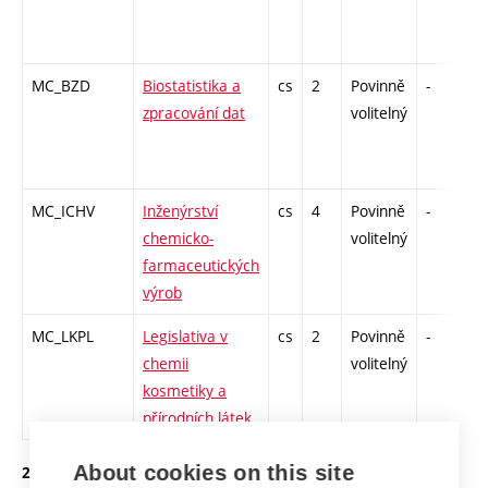
MC_BZD
Biostatistika a
cs
2
Povinně
-
k
zpracování dat
volitelný
MC_ICHV
Inženýrství
cs
4
Povinně
-
z
chemicko-
volitelný
farmaceutických
výrob
MC_LKPL
Legislativa v
cs
2
Povinně
-
k
chemii
volitelný
kosmetiky a
přírodních látek
About cookies on this site
2. ročník, letní semestr