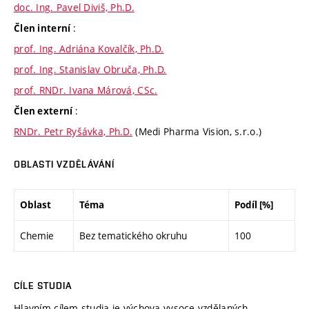
doc. Ing. Pavel Diviš, Ph.D.
:
Člen interní
prof. Ing. Adriána Kovalčík, Ph.D.
prof. Ing. Stanislav Obruča, Ph.D.
prof. RNDr. Ivana Márová, CSc.
:
Člen externí
RNDr. Petr Ryšávka, Ph.D.
(Medi Pharma Vision, s.r.o.)
OBLASTI VZDĚLÁVÁNÍ
Oblast
Téma
Podíl [%]
Chemie
Bez tematického okruhu
100
CÍLE STUDIA
Hlavním cílem studia je výchova vysoce vzdělaných