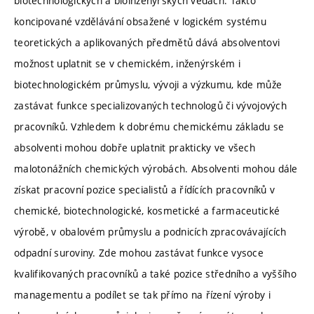
biotechnologických a bioinženýrských vědách. Takto
koncipované vzdělávání obsažené v logickém systému
teoretických a aplikovaných předmětů dává absolventovi
možnost uplatnit se v chemickém, inženýrském i
biotechnologickém průmyslu, vývoji a výzkumu, kde může
zastávat funkce specializovaných technologů či vývojových
pracovníků. Vzhledem k dobrému chemickému základu se
absolventi mohou dobře uplatnit prakticky ve všech
malotonážních chemických výrobách. Absolventi mohou dále
získat pracovní pozice specialistů a řídících pracovníků v
chemické, biotechnologické, kosmetické a farmaceutické
výrobě, v obalovém průmyslu a podnicích zpracovávajících
odpadní suroviny. Zde mohou zastávat funkce vysoce
kvalifikovaných pracovníků a také pozice středního a vyššího
managementu a podílet se tak přímo na řízení výroby i