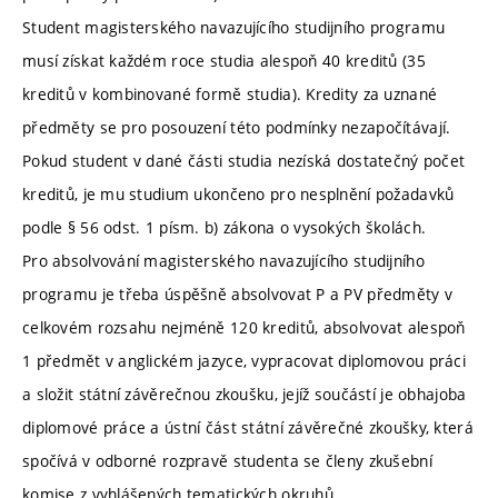
Student magisterského navazujícího studijního programu
musí získat každém roce studia alespoň 40 kreditů (35
kreditů v kombinované formě studia). Kredity za uznané
předměty se pro posouzení této podmínky nezapočítávají.
Pokud student v dané části studia nezíská dostatečný počet
kreditů, je mu studium ukončeno pro nesplnění požadavků
podle § 56 odst. 1 písm. b) zákona o vysokých školách.
Pro absolvování magisterského navazujícího studijního
programu je třeba úspěšně absolvovat P a PV předměty v
celkovém rozsahu nejméně 120 kreditů, absolvovat alespoň
1 předmět v anglickém jazyce, vypracovat diplomovou práci
a složit státní závěrečnou zkoušku, jejíž součástí je obhajoba
diplomové práce a ústní část státní závěrečné zkoušky, která
spočívá v odborné rozpravě studenta se členy zkušební
komise z vyhlášených tematických okruhů.