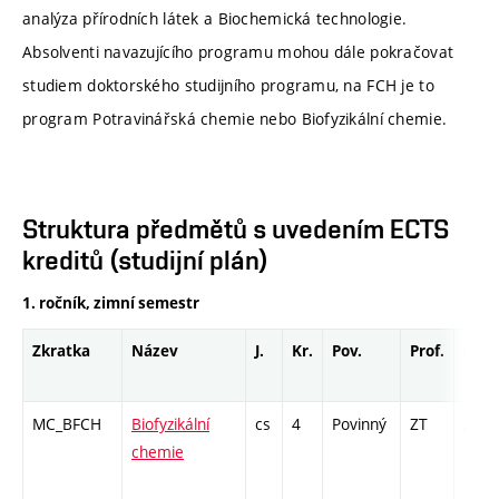
analýza přírodních látek a Biochemická technologie.
Absolventi navazujícího programu mohou dále pokračovat
studiem doktorského studijního programu, na FCH je to
program Potravinářská chemie nebo Biofyzikální chemie.
Struktura předmětů s uvedením ECTS
kreditů (studijní plán)
1. ročník, zimní semestr
Zkratka
Název
J.
Kr.
Pov.
Prof.
Uk.
MC_BFCH
Biofyzikální
cs
4
Povinný
ZT
zá,zk
chemie