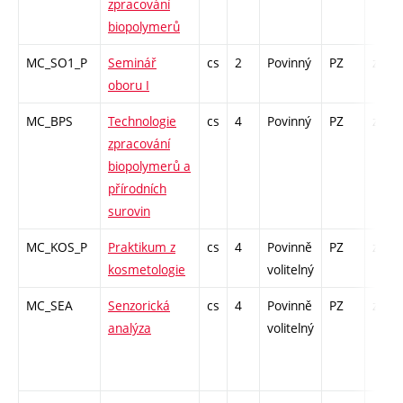
zpracování
biopolymerů
MC_SO1_P
Seminář
cs
2
Povinný
PZ
zá
oboru I
MC_BPS
Technologie
cs
4
Povinný
PZ
zá,zk
zpracování
biopolymerů a
přírodních
surovin
MC_KOS_P
Praktikum z
cs
4
Povinně
PZ
zá
kosmetologie
volitelný
MC_SEA
Senzorická
cs
4
Povinně
PZ
zk
analýza
volitelný