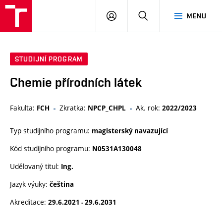
FCH
PŘIHLÁSIT
HLEDAT
MENU
VUT
SE
STUDIJNÍ PROGRAM
Chemie přírodních látek
Fakulta:
Zkratka:
Ak. rok:
FCH
NPCP_CHPL
2022/2023
Typ studijního programu:
magisterský navazující
Kód studijního programu:
N0531A130048
Udělovaný titul:
Ing.
Jazyk výuky:
čeština
Akreditace:
29.6.2021 - 29.6.2031