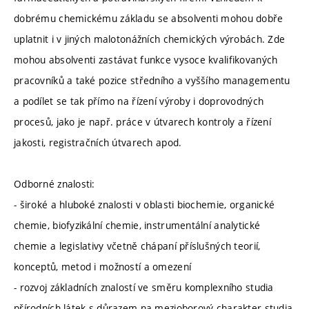
dobrému chemickému základu se absolventi mohou dobře
uplatnit i v jiných malotonážních chemických výrobách. Zde
mohou absolventi zastávat funkce vysoce kvalifikovaných
pracovníků a také pozice středního a vyššího managementu
a podílet se tak přímo na řízení výroby i doprovodných
procesů, jako je např. práce v útvarech kontroly a řízení
jakosti, registračních útvarech apod.
Odborné znalosti:
- široké a hluboké znalosti v oblasti biochemie, organické
chemie, biofyzikální chemie, instrumentální analytické
chemie a legislativy včetně chápaní příslušných teorií,
konceptů, metod i možností a omezení
- rozvoj základních znalostí ve směru komplexního studia
přírodních látek s důrazem na mezioborový charakter studia