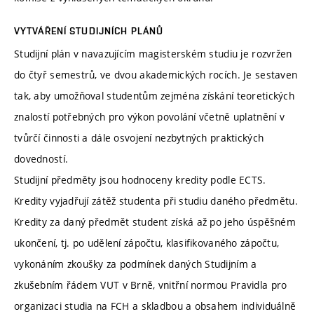
VYTVÁŘENÍ STUDIJNÍCH PLÁNŮ
Studijní plán v navazujícím magisterském studiu je rozvržen
do čtyř semestrů, ve dvou akademických rocích. Je sestaven
tak, aby umožňoval studentům zejména získání teoretických
znalostí potřebných pro výkon povolání včetně uplatnění v
tvůrčí činnosti a dále osvojení nezbytných praktických
dovedností.
Studijní předměty jsou hodnoceny kredity podle ECTS.
Kredity vyjadřují zátěž studenta při studiu daného předmětu.
Kredity za daný předmět student získá až po jeho úspěšném
ukončení, tj. po udělení zápočtu, klasifikovaného zápočtu,
vykonáním zkoušky za podmínek daných Studijním a
zkušebním řádem VUT v Brně, vnitřní normou Pravidla pro
organizaci studia na FCH a skladbou a obsahem individuálně