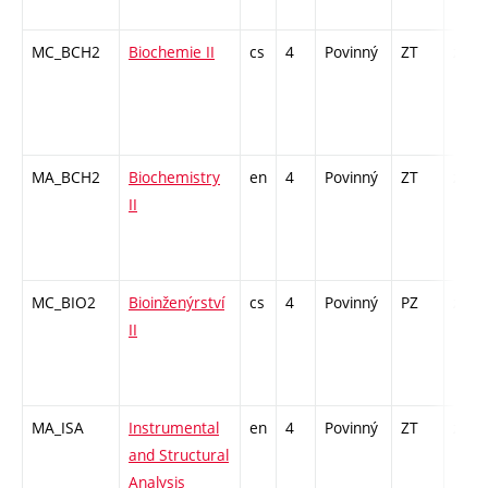
MC_BCH2
Biochemie II
cs
4
Povinný
ZT
zá,zk
MA_BCH2
Biochemistry
en
4
Povinný
ZT
zá,zk
II
MC_BIO2
Bioinženýrství
cs
4
Povinný
PZ
zá,zk
II
MA_ISA
Instrumental
en
4
Povinný
ZT
zk
and Structural
Analysis