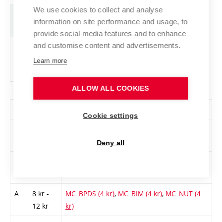
We use cookies to collect and analyse
Zkratka
Název
J.
Kr.
Pov.
Prof.
Uk.
H
information on site performance and usage, to
r
provide social media features and to enhance
and customise content and advertisements.
MC_DP_CHPL
Diplomová
cs
30
Povinný
-
zá
K
práce
/ 
Learn more
3
ALLOW ALL COOKIES
Všechny skupiny volitelných předmětů
Cookie settings
Sk.
Počet
Předměty
kreditů
Deny all
A
8 kr -
MC_MIB2 (4 kr)
,
MC_MOB (4 kr)
,
MC_KOS_P
16 kr
(4 kr)
,
MC_SEA (4 kr)
A
8 kr -
MC_BPDS (4 kr)
,
MC_BIM (4 kr)
,
MC_NUT (4
12 kr
kr)