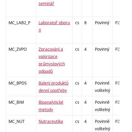
seminář
MC_LAB2_P
Laboratoř oboru
cs
8
Povinný
PZ
k
II
MC_ZVPO
Zpracování a
cs
4
Povinný
PZ
z
valorizace
průmyslových
odpadů
MC_BPDS
Balení produktů
cs
4
Povinně
PZ
z
denní spotřeby
volitelný
MC_BIM
Bioanalytické
cs
4
Povinně
PZ
z
metody
volitelný
MC_NUT
Nutraceutika
cs
4
Povinně
PZ
z
volitelný