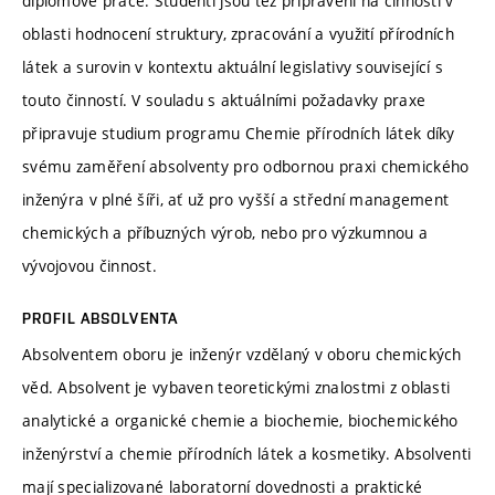
diplomové práce. Studenti jsou též připraveni na činnosti v
oblasti hodnocení struktury, zpracování a využití přírodních
látek a surovin v kontextu aktuální legislativy související s
touto činností. V souladu s aktuálními požadavky praxe
připravuje studium programu Chemie přírodních látek díky
svému zaměření absolventy pro odbornou praxi chemického
inženýra v plné šíři, ať už pro vyšší a střední management
chemických a příbuzných výrob, nebo pro výzkumnou a
vývojovou činnost.
PROFIL ABSOLVENTA
Absolventem oboru je inženýr vzdělaný v oboru chemických
věd. Absolvent je vybaven teoretickými znalostmi z oblasti
analytické a organické chemie a biochemie, biochemického
inženýrství a chemie přírodních látek a kosmetiky. Absolventi
mají specializované laboratorní dovednosti a praktické