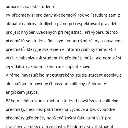
odborné znalosti studentů.
PV předměty si pro daný akademický rok volí student sám z
aktuální nabídky studijního plánu při respektování pravidel
pro jejich výběr uvedených při registraci. Při výběru těchto
předmětů se student řídí svými odbornými zájmy a obsahem
předmětů, který je zveřejněn v Informačním systému FCH
VUT. Neabsolvuje-li student PV předmět, může, ale nemusí si
jej v dalším akademickém roce zapsat znovu.
V rámci navazujícího magisterského studia student absolvuje
alespoň jeden povinný či povinně volitelný předmět v
anglickém jazyce.
Během celého studia mohou studenti navštěvovat volitelné
předměty, mezi něž patří tělesná výchova a tzv. svobodné
předměty (předměty nabízené jinými fakultami VUT pro
rozšíření všeobecných znalostí). Předměty si volí student