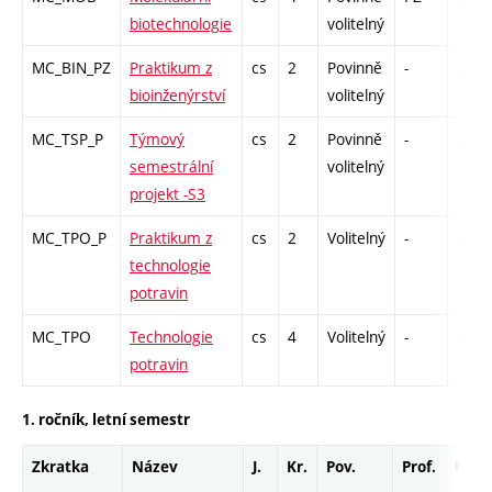
biotechnologie
volitelný
MC_BIN_PZ
Praktikum z
cs
2
Povinně
-
zá
bioinženýrství
volitelný
MC_TSP_P
Týmový
cs
2
Povinně
-
zá
semestrální
volitelný
projekt -S3
MC_TPO_P
Praktikum z
cs
2
Volitelný
-
zá
technologie
potravin
MC_TPO
Technologie
cs
4
Volitelný
-
zk
potravin
1. ročník, letní semestr
Zkratka
Název
J.
Kr.
Pov.
Prof.
Uk.