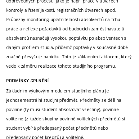
doprovodných procesů, jako je např. práce v útvarech
kontroly a řízení jakosti, registračních útvarech apod.
Průběžný monitoring uplatnitelnosti absolventů na trhu
práce a reflexe požadavků od budoucích zaměstnavatelů
absolventů naznačují vysokou poptávku po absolventech s
daným profilem studia, přičemž poptávky v současné době
značně převyšuje nabídku. Toto je základním faktorem, který
vede k záměru realizace tohoto studijního programu.
PODMÍNKY SPLNĚNÍ
Základním výukovým modulem studijního plánu je
jednosemestrální studijní předmět. Předměty se dělí na
povinné (ty musí student absolvovat všechny), povinně
volitelné (z každé skupiny povinně volitelných předmětů si
student vybírá předepsaný počet předmětů nebo
předepsaný počet kreditů) a volitelné.