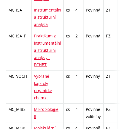
MC_ISA
Instrumentální
cs
4
Povinný
ZT
zk
a strukturní
analýza
MC_ISA_P
Praktikum z
cs
2
Povinný
PZ
kl
instrumentální
a strukturní
analýzy -
PCHBT
MC_VOCH
Vybrané
cs
4
Povinný
ZT
zá,zk
kapitoly
organické
chemie
MC_MIB2
Mikrobiologie
cs
4
Povinně
PZ
zk
II
volitelný
MC_MOB
Molekulární
cs
4
Povinně
PZ
zk