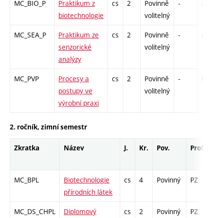
MC_BIO_P
Praktikum z
cs
2
Povinně
-
zá
biotechnologie
volitelný
MC_SEA_P
Praktikum ze
cs
2
Povinně
-
zá
senzorické
volitelný
analýzy
MC_PVP
Procesy a
cs
2
Povinně
-
kl
postupy ve
volitelný
výrobní praxi
2. ročník, zimní semestr
Zkratka
Název
J.
Kr.
Pov.
Prof.
U
MC_BPL
Biotechnologie
cs
4
Povinný
PZ
z
přírodních látek
MC_DS_CHPL
Diplomový
cs
2
Povinný
PZ
z