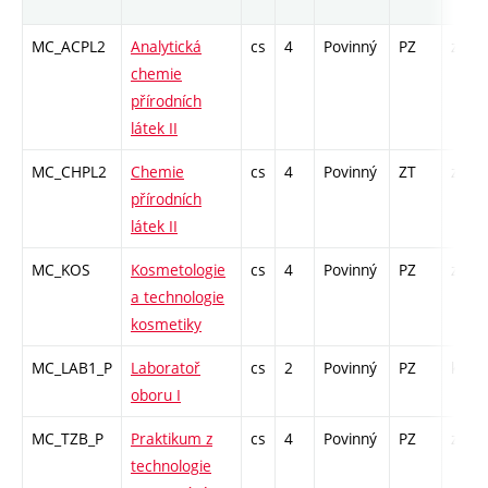
MC_ACPL2
Analytická
cs
4
Povinný
PZ
zk
chemie
přírodních
látek II
MC_CHPL2
Chemie
cs
4
Povinný
ZT
zk
přírodních
látek II
MC_KOS
Kosmetologie
cs
4
Povinný
PZ
zk
a technologie
kosmetiky
MC_LAB1_P
Laboratoř
cs
2
Povinný
PZ
kl
oboru I
MC_TZB_P
Praktikum z
cs
4
Povinný
PZ
zá
technologie