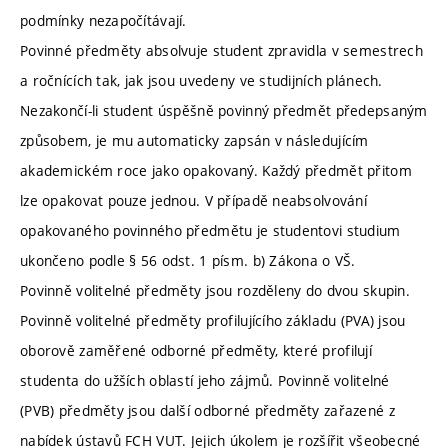
podmínky nezapočítávají.
Povinné předměty absolvuje student zpravidla v semestrech
a ročnících tak, jak jsou uvedeny ve studijních plánech.
Nezakončí-li student úspěšně povinný předmět předepsaným
způsobem, je mu automaticky zapsán v následujícím
akademickém roce jako opakovaný. Každý předmět přitom
lze opakovat pouze jednou. V případě neabsolvování
opakovaného povinného předmětu je studentovi studium
ukončeno podle § 56 odst. 1 písm. b) Zákona o VŠ.
Povinně volitelné předměty jsou rozděleny do dvou skupin.
Povinně volitelné předměty profilujícího základu (PVA) jsou
oborově zaměřené odborné předměty, které profilují
studenta do užších oblastí jeho zájmů. Povinně volitelné
(PVB) předměty jsou další odborné předměty zařazené z
nabídek ústavů FCH VUT. Jejich úkolem je rozšířit všeobecné