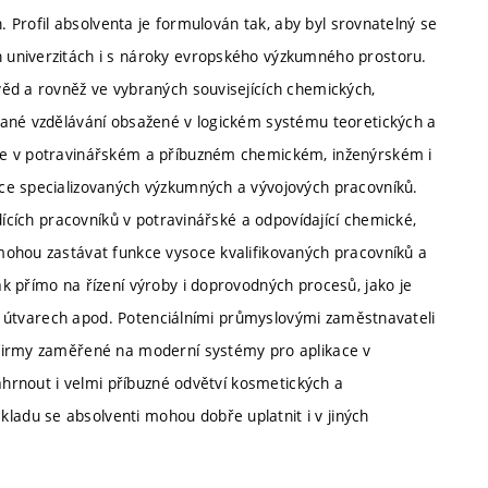
h. Profil absolventa je formulován tak, aby byl srovnatelný se
 univerzitách i s nároky evropského výzkumného prostoru.
ěd a rovněž ve vybraných souvisejících chemických,
vané vzdělávání obsažené v logickém systému teoretických a
se v potravinářském a příbuzném chemickém, inženýrském i
ce specializovaných výzkumných a vývojových pracovníků.
dících pracovníků v potravinářské a odpovídající chemické,
mohou zastávat funkce vysoce kvalifikovaných pracovníků a
k přímo na řízení výroby i doprovodných procesů, jako je
ích útvarech apod. Potenciálními průmyslovými zaměstnavateli
 firmy zaměřené na moderní systémy pro aplikace v
zahrnout i velmi příbuzné odvětví kosmetických a
adu se absolventi mohou dobře uplatnit i v jiných