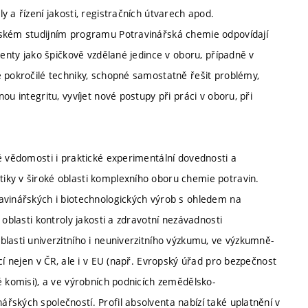
 a řízení jakosti, registračních útvarech apod.
rském studijním programu Potravinářská chemie odpovídají
venty jako špičkově vzdělané jedince v oboru, případně v
e pokročilé techniky, schopné samostatně řešit problémy,
u integritu, vyvíjet nové postupy při práci v oboru, při
é vědomosti i praktické experimentální dovednosti a
iky v široké oblasti komplexního oboru chemie potravin.
avinářských i biotechnologických výrob s ohledem na
 oblasti kontroly jakosti a zdravotní nezávadnosti
lasti univerzitního i neuniverzitního výzkumu, ve výzkumně-
cí nejen v ČR, ale i v EU (např. Evropský úřad pro bezpečnost
é komisi), a ve výrobních podnicích zemědělsko-
ských společností. Profil absolventa nabízí také uplatnění v