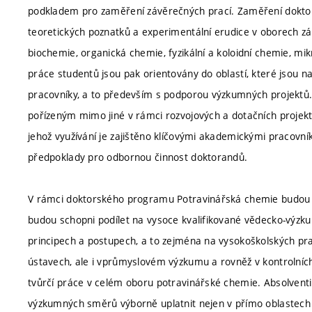
podkladem pro zaměření závěrečných prací. Zaměření doktor
teoretických poznatků a experimentální erudice v oborech zá
biochemie, organická chemie, fyzikální a koloidní chemie, mikro
práce studentů jsou pak orientovány do oblastí, které jsou
pracovníky, a to především s podporou výzkumných projektů
pořízeným mimo jiné v rámci rozvojových a dotačních projek
jehož využívání je zajištěno klíčovými akademickými pracovník
předpoklady pro odbornou činnost doktorandů.
V rámci doktorského programu Potravinářská chemie budou p
budou schopni podílet na vysoce kvalifikované vědecko-výzk
principech a postupech, a to zejména na vysokoškolských pr
ústavech, ale i vprůmyslovém výzkumu a rovněž v kontrolních
tvůrčí práce v celém oboru potravinářské chemie. Absolven
výzkumných směrů výborně uplatnit nejen v přímo oblastech v