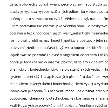
dalších oborech z oblasti výživy, péče o zdraví nebo studia ž
studia je výchova vysoce vzdělaných odborníků v oboru potra
určených pro samostatnou tvůrčí, vědeckou a výzkumnou čin
Cílem potravinářské chemie jako vědního oboru je poskytovat
potravin a též k hodnocení jejich kvality,autenticity. nezávad
formulovat problém, navrhnout hypotézy a postupy k jeho řeš
potvrzení. Nedílnou součástí je výcvik schopnosti kritického
vyjadřovat se písemně i slovně v anglickém odborném i běž
oboru je tedy chemický inženýr (doktor) vzdělaný i v celém o
chemických, biotechnologických a bioinženýrských vědách. T
systémuteoretických a aplikovaných předmětů dává absolven
chemickém, inženýrském i biotechnologickém vývoji a výzku
vývojových pracovníků. Absolventi mohou dále získat pracovní 
odpovídající chemické, biotechnologické i kosmetické a far
kvalifikovaných pracovníků a také pozice středního a vyššího