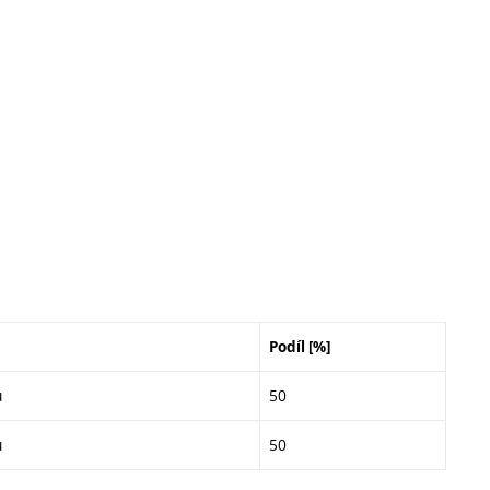
Podíl [%]
u
50
u
50