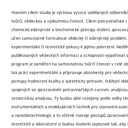
Hlavním cílem studia je výchova vysoce vzdělaných odborní
tvůrčí, vědeckou a výzkumnou činnost. Cílem potravinářské 
chemické,inženýrské a biochemické principy složení, zpracován
učen samostatně formulovat vědecký či inženýrský problém, 
experimentální či teoretické pokusy k jejímu potvrzení. Nedíl
publikovaných vědeckých informací a schopnosti vyjadřovat s
program je zaměřen na samostatnou tvůrčí činnost v celé obl
tak práci experimentální a připravuje absolventy pro vědecko
postupy hodnocení kvality a autenticity potravin. Stěžejní o
spojených se zpracováním potravinářských surovin, analýzou s
senzorickou analýzou. Ty budou dále rozvíjeny podle volby tém
instrumentálních a molekulárních technik pro stanovení autent
a nanobiotechnologií, a to včetně rozvoje postupů zpracování
teoretické a laboratorní si budou studenti zapisovat tak, aby