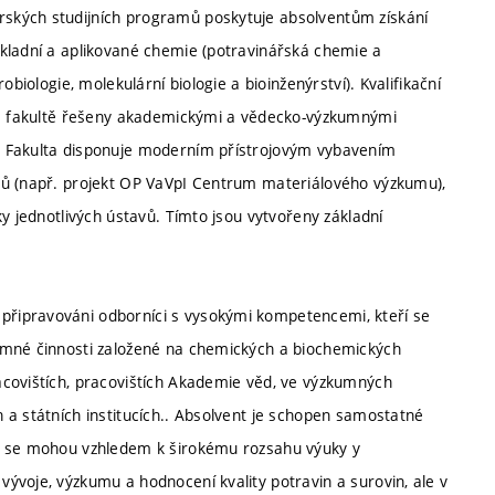
ských studijních programů poskytuje absolventům získání
kladní a aplikované chemie (potravinářská chemie a
biologie, molekulární biologie a bioinženýrství). Kvalifikační
 na fakultě řešeny akademickými a vědecko-výzkumnými
. Fakulta disponuje moderním přístrojovým vybavením
tů (např. projekt OP VaVpI Centrum materiálového výzkumu),
y jednotlivých ústavů. Tímto jsou vytvořeny základní
řipravováni odborníci s vysokými kompetencemi, kteří se
umné činnosti založené na chemických a biochemických
acovištích, pracovištích Akademie věd, ve výzkumných
 a státních institucích.. Absolvent je schopen samostatné
ti se mohou vzhledem k širokému rozsahu výuky y
ývoje, výzkumu a hodnocení kvality potravin a surovin, ale v