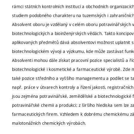
rámci státních kontrolních institucí a obchodních organizacíc
studiem podobného charakteru na tuzemských i zahraničních
Absolvent oboru je vzdělaný v celém oboru potravinářských v
biotechnologických a bioinženýrských vědách. Takto koncipo
aplikovaných předmětů dává absolventovi možnost uplatnit 
biotechnologickém vývoji a výzkumu, kde může zastávat funk
Absolventi mohou dále získat pracovní pozice specialistů a ří
biotechnologické i kosmetické a farmaceutické výrobě. Zde 
také pozice středního a vyššího managementu a podílet se ta
např. práce v útvarech kontroly a řízení jakosti, registračn
jsou zejména potravinářské, zemědělské a biotechnologické
potravinářské chemii a produkci; z širšího hlediska sem lze 
farmaceutických firem. Vzhledem k dobrému chemickému zákl
malotonážních chemických výrobách.