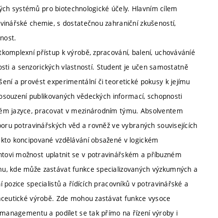
ivých systémů pro biotechnologické účely. Hlavním cílem
vinářské chemie, s dostatečnou zahraniční zkušeností,
nost.
komplexní přístup k výrobě, zpracování, balení, uchováváníé
nosti a senzorických vlastností. Student je učen samostatně
ení a provést experimentální či teoretické pokusy k jejímu
 posouzení publikovaných vědeckých informací, schopnosti
ném jazyce, pracovat v mezinárodním týmu. Absolventem
boru potravinářských věd a rovněž ve vybraných souvisejících
akto koncipované vzdělávání obsažené v logickém
tovi možnost uplatnit se v potravinářském a příbuzném
mu, kde může zastávat funkce specializovaných výzkumných a
pozice specialistů a řídících pracovníků v potravinářské a
maceutické výrobě. Zde mohou zastávat funkce vysoce
 managementu a podílet se tak přímo na řízení výroby i