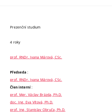
Prezenční studium
4 roky
prof. RNDr. Ivana Márová, CSc.
:
Předseda
prof. RNDr. Ivana Márová, CSc.
:
Člen interní
prof. Mgr. Václav Brázda, Ph.D.
doc. Ing. Eva Vítová, Ph.D.
prof. Ing. Stanislav Obruča, Ph.D.