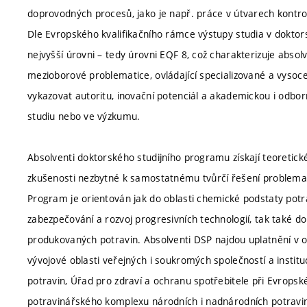
doprovodných procesů, jako je např. práce v útvarech kontroly
Dle Evropského kvalifikačního rámce výstupy studia v dokto
nejvyšší úrovni – tedy úrovni EQF 8, což charakterizuje absol
mezioborové problematice, ovládající specializované a vysoc
vykazovat autoritu, inovační potenciál a akademickou i odborno
studiu nebo ve výzkumu.
Absolventi doktorského studijního programu získají teoretick
zkušenosti nezbytné k samostatnému tvůrčí řešení problemat
Program je orientován jak do oblasti chemické podstaty potr
zabezpečování a rozvoj progresivních technologií, tak také do
produkovaných potravin. Absolventi DSP najdou uplatnění v ob
vývojové oblasti veřejných i soukromých společností a institu
potravin, Úřad pro zdraví a ochranu spotřebitele při Evropsk
potravinářského komplexu národních i nadnárodních potravinář