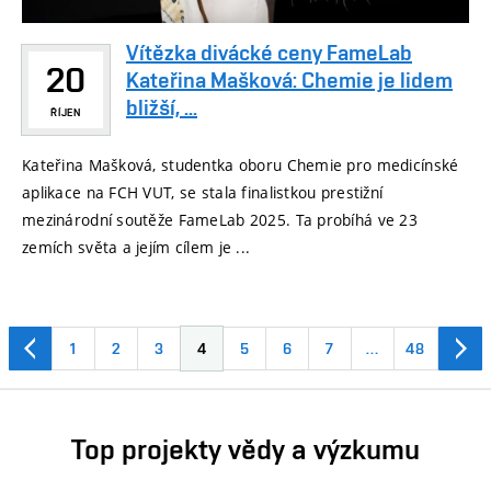
Vítězka divácké ceny FameLab
20
Kateřina Mašková: Chemie je lidem
bližší, ...
ŘÍJEN
Kateřina Mašková, studentka oboru Chemie pro medicínské
aplikace na FCH VUT, se stala finalistkou prestižní
mezinárodní soutěže FameLab 2025. Ta probíhá ve 23
zemích světa a jejím cílem je ...
1
2
3
4
5
6
7
…
48
Top projekty vědy a výzkumu