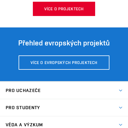
VÍCE O PROJEKTECH
Přehled evropských projektů
VÍCE O EVROPSKÝCH PROJEKTECH
PRO UCHAZEČE
Studuj chemii na VUT
PRO STUDENTY
Nabídka programů
Aktuality
Jak se dostat na FCH
VĚDA A VÝZKUM