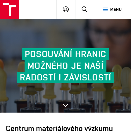
FCH
PŘIHLÁSIT
HLEDAT
MENU
VUT
SE
POSOUVÁNÍ
HRANIC
MOŽNÉHO
JE
NAŠÍ
Další
RADOSTÍ
I
ZÁVISLOSTÍ
Centrum materiálového výzkumu