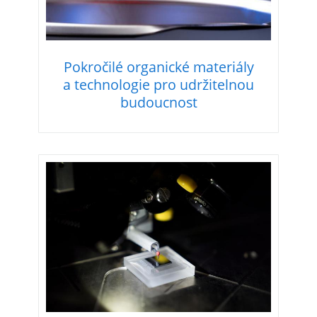
Pokročilé organické materiály
a technologie pro udržitelnou
budoucnost